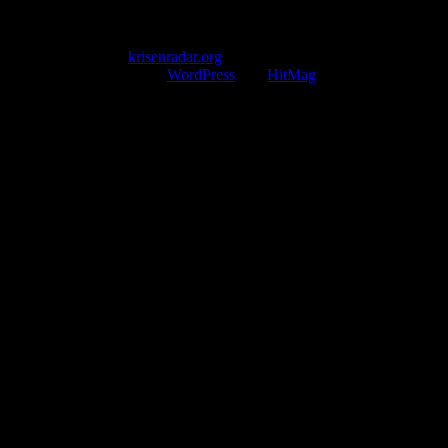
service@krisenradar.org
Servicezeiten
Montag – Freitag 09:00 – 17:00 Uhr (E-Mail)
Copyright © 2026
krisenradar.org
.
Mit Stolz präsentiert von
WordPress
und
HitMag
.