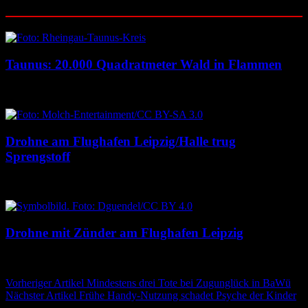
Ähnliche Beiträge
Taunus: 20.000 Quadratmeter Wald in Flammen
6. August 2026
6. August 2026
Drohne am Flughafen Leipzig/Halle trug
Sprengstoff
6. August 2026
6. August 2026
Drohne mit Zünder am Flughafen Leipzig
5. August 2026
5. August 2026
Beitragsnavigation
Vorheriger Artikel
Mindestens drei Tote bei Zugunglück in BaWü
Nächster Artikel
Frühe Handy-Nutzung schadet Psyche der Kinder