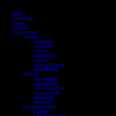
Zum
Inhalt
Home
springen
Deutschland
Europa
Weltweit
Krisenvorsorge
Vorsorge
Allgemeines
Ausrüstung
Nahrung
Konservieren
Lagerung
Kinder und Krisen
Tipps des BBK
Gefahren
Energiemangel
Gebäudebrand
Gewitter und Sturm
Hitze und Dürre
Hochwasser
Waldbrand
Bevölkerungsschutz
Behörden
Katastrophenschutz