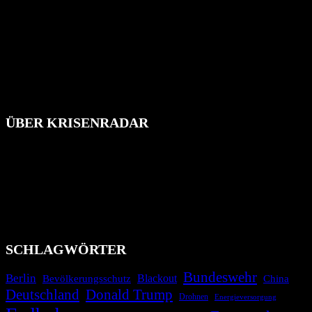
ÜBER KRISENRADAR
Das Krisenradar ist ein innovatives Projekt, das darauf abzielt, die
Bevölkerung über außergewöhnliche Gefahren- und Schadenlagen
wie nationale oder internationale Konflikte, Naturkatastrophen,
Industrieunfälle, Pandemien, terroristische Angriffe und
Migrationskrisen zu informieren. Das System nutzt verschiedene
Technologien und Kommunikationskanäle, um schnell, effektiv und
überparteilich zu informieren.
SCHLAGWÖRTER
Bundeswehr
Berlin
Blackout
China
Bevölkerungsschutz
Deutschland
Donald Trump
Drohnen
Energieversorgung