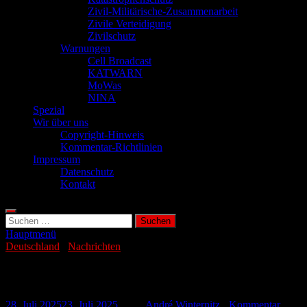
Zivil-Militärische-Zusammenarbeit
Zivile Verteidigung
Zivilschutz
Warnungen
Cell Broadcast
KATWARN
MoWas
NINA
Spezial
Wir über uns
Copyright-Hinweis
Kommentar-Richtlinien
Impressum
Datenschutz
Kontakt
Suchen
nach:
Hauptmenü
Deutschland
/
Nachrichten
Boom bei deutschen Rüstungsstartups
28. Juli 2025
23. Juli 2025
-
von
André Winternitz
-
Kommentar