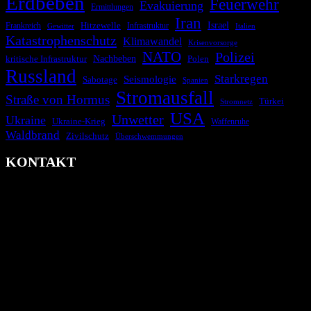
Erdbeben
Feuerwehr
Evakuierung
Ermittlungen
Iran
Israel
Frankreich
Hitzewelle
Infrastruktur
Italien
Gewitter
Katastrophenschutz
Klimawandel
Krisenvorsorge
NATO
Polizei
kritische Infrastruktur
Nachbeben
Polen
Russland
Starkregen
Seismologie
Sabotage
Spanien
Stromausfall
Straße von Hormus
Türkei
Stromnetz
USA
Unwetter
Ukraine
Ukraine-Krieg
Waffenruhe
Waldbrand
Zivilschutz
Überschwemmungen
KONTAKT
krisenradar.org
Herausgegeben von winternitzmedia
Pollhansheide 38a
D-33758 Schloß Holte-Stukenbrock
Telefon: +49 174 9448913
Mail: kontakt@krisenradar.org
www.krisenradar.org
E-Mail-Support