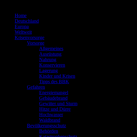
Zum
Inhalt
Home
springen
Deutschland
Europa
Weltweit
Krisenvorsorge
Vorsorge
Allgemeines
Ausrüstung
Nahrung
Konservieren
Lagerung
Kinder und Krisen
Tipps des BBK
Gefahren
Energiemangel
Gebäudebrand
Gewitter und Sturm
Hitze und Dürre
Hochwasser
Waldbrand
Bevölkerungsschutz
Behörden
Katastrophenschutz