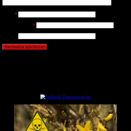
Name
*
E-Mail-Adresse
*
Website
ANZEIGE