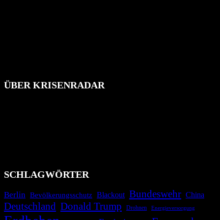
ÜBER KRISENRADAR
Das Krisenradar ist ein innovatives Projekt, das darauf abzielt, die
Bevölkerung über außergewöhnliche Gefahren- und Schadenlagen
wie nationale oder internationale Konflikte, Naturkatastrophen,
Industrieunfälle, Pandemien, terroristische Angriffe und
Migrationskrisen zu informieren. Das System nutzt verschiedene
Technologien und Kommunikationskanäle, um schnell, effektiv und
überparteilich zu informieren.
SCHLAGWÖRTER
Bundeswehr
Berlin
Bevölkerungsschutz
Blackout
China
Deutschland
Donald Trump
Drohnen
Energieversorgung