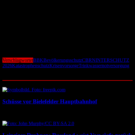
Bevölkerungsschutz in Deutschland längst kein Randthema mehr
ist. Die Erfahrungen der vergangenen Jahre – von der Ahrtal-Flut
über die Energiekrise bis hin zu internationalen Konflikten – haben
den Handlungsdruck erheblich erhöht. Mit modernster Technik,
neuen Schutzkonzepten und einer stärkeren Einbindung der
Bevölkerung will das BBK die Krisenfestigkeit Deutschlands
deutlich verbessern. Die zentrale Botschaft der Messe lautet:
Sicherheit beginnt nicht erst im Ernstfall, sondern mit Vorbereitung,
Resilienz und der Fähigkeit, auch unter außergewöhnlichen
Bedingungen handlungsfähig zu bleiben.
Verschlagwortet
BBK
Bevölkerungsschutz
CBRN
INTERSCHUTZ
2026
Katastrophenschutz
Krisenvorsorge
Trinkwassernotversorgung
Ähnliche Beiträge
Schüsse vor Bielefelder Hauptbahnhof
9. August 2026
9. August 2026