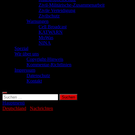
Zivil-Militärische-Zusammenarbeit
Zivile Verteidigung
Zivilschutz
Warnungen
Cell Broadcast
KATWARN
MoWas
NINA
Spezial
Wir über uns
Copyright-Hinweis
Kommentar-Richtlinien
Impressum
Datenschutz
Kontakt
Suchen
nach:
Hauptmenü
Deutschland
/
Nachrichten
BBK präsentiert Bevölkerungsschutz der
Zukunft