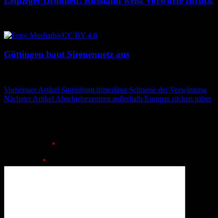
Leipziger Drohnen: Russland weist Vorwürfe zurück
8. August 2026
8. August 2026
Göttingen baut Sirenennetz aus
8. August 2026
8. August 2026
Beitragsnavigation
Vorheriger Artikel
Sturmfront hinterlässt Schneise der Verwüstung
Nächster Artikel
Abschiebezentren außerhalb Europas rücken näher
Schreibe einen Kommentar
Deine E-Mail-Adresse wird nicht veröffentlicht.
Erforderliche
Felder sind mit
*
markiert
Kommentar
*