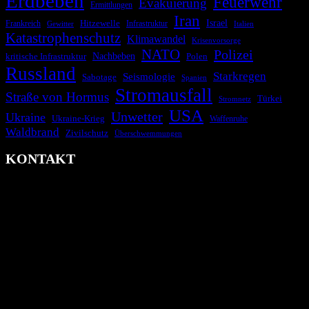
Erdbeben
Feuerwehr
Evakuierung
Ermittlungen
Iran
Israel
Hitzewelle
Frankreich
Infrastruktur
Italien
Gewitter
Katastrophenschutz
Klimawandel
Krisenvorsorge
NATO
Polizei
kritische Infrastruktur
Nachbeben
Polen
Russland
Starkregen
Seismologie
Sabotage
Spanien
Stromausfall
Straße von Hormus
Türkei
Stromnetz
USA
Unwetter
Ukraine
Ukraine-Krieg
Waffenruhe
Waldbrand
Zivilschutz
Überschwemmungen
KONTAKT
krisenradar.org
Herausgegeben von winternitzmedia
Pollhansheide 38a
D-33758 Schloß Holte-Stukenbrock
Telefon: +49 174 9448913
Mail: kontakt@krisenradar.org
www.krisenradar.org
E-Mail-Support
service@krisenradar.org