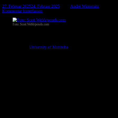
27. Februar 2025
24. Februar 2025
-
von
André Winternitz
-
Kommentar hinterlassen
Foto: Scott Webb/pexels.com
Winnipeg
. Das Schwimmen in manchen Seen mit Stillwasser kann
zur Infektion mit Legionellen führen und damit eine
Lungenentzündung verursachen. Daher sollten sich Schwimmer laut
einer Studie der
University of Manitoba
dieses Risikos bewusst sein.
Laut der leitenden Wissenschaftlerin Ashley Bryson stellt die
Legionellen-Infektion eine Gefahr für die öffentliche Gesundheit
dar.
Warmes, stehendes Wasser
Verantwortlich für das erhöhte Risiko sind die Ausbreitung durch
den Kontakt mit natürlichen Gewässern und von Menschenhand
geschaffene Wasserreservoirs. Bei der Legionärskrankheit handelt es
sich um eine schwere Form der Lungenentzündung.
Legionellen bevorzugen warmes, stehendes Wasser in
Rohrleitungssystemen, Klimaanlagen, öffentlichen Bädern und
gedeihen auch in Seen und Flüssen. Zu den Risikofaktoren gehören