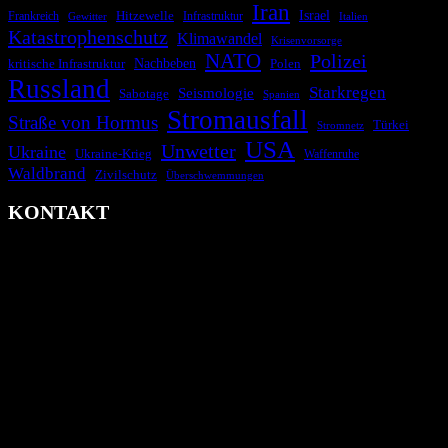
Iran
Israel
Frankreich
Hitzewelle
Infrastruktur
Italien
Gewitter
Katastrophenschutz
Klimawandel
Krisenvorsorge
NATO
Polizei
kritische Infrastruktur
Nachbeben
Polen
Russland
Starkregen
Seismologie
Sabotage
Spanien
Stromausfall
Straße von Hormus
Türkei
Stromnetz
USA
Unwetter
Ukraine
Ukraine-Krieg
Waffenruhe
Waldbrand
Zivilschutz
Überschwemmungen
KONTAKT
krisenradar.org
Herausgegeben von winternitzmedia
Pollhansheide 38a
D-33758 Schloß Holte-Stukenbrock
Telefon: +49 174 9448913
Mail: kontakt@krisenradar.org
www.krisenradar.org
E-Mail-Support
service@krisenradar.org
Servicezeiten