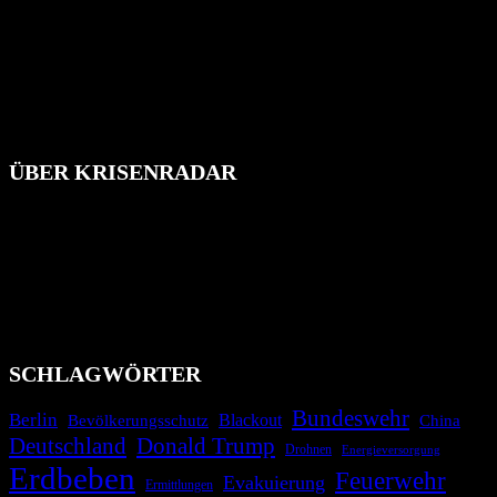
ÜBER KRISENRADAR
Das Krisenradar ist ein innovatives Projekt, das darauf abzielt, die
Bevölkerung über außergewöhnliche Gefahren- und Schadenlagen
wie nationale oder internationale Konflikte, Naturkatastrophen,
Industrieunfälle, Pandemien, terroristische Angriffe und
Migrationskrisen zu informieren. Das System nutzt verschiedene
Technologien und Kommunikationskanäle, um schnell, effektiv und
überparteilich zu informieren.
SCHLAGWÖRTER
Bundeswehr
Berlin
Blackout
China
Bevölkerungsschutz
Deutschland
Donald Trump
Drohnen
Energieversorgung
Erdbeben
Feuerwehr
Evakuierung
Ermittlungen