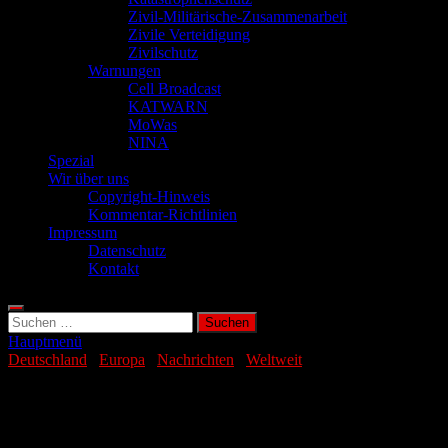
Zivil-Militärische-Zusammenarbeit
Zivile Verteidigung
Zivilschutz
Warnungen
Cell Broadcast
KATWARN
MoWas
NINA
Spezial
Wir über uns
Copyright-Hinweis
Kommentar-Richtlinien
Impressum
Datenschutz
Kontakt
Suchen
nach:
Hauptmenü
Deutschland
/
Europa
/
Nachrichten
/
Weltweit
Baden im See begünstigt
Legionärskrankheit