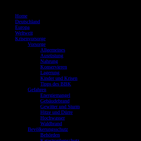
Zum
Inhalt
Home
springen
Deutschland
Europa
Weltweit
Krisenvorsorge
Vorsorge
Allgemeines
Ausrüstung
Nahrung
Konservieren
Lagerung
Kinder und Krisen
Tipps des BBK
Gefahren
Energiemangel
Gebäudebrand
Gewitter und Sturm
Hitze und Dürre
Hochwasser
Waldbrand
Bevölkerungsschutz
Behörden
Katastrophenschutz