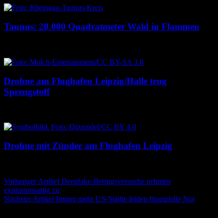
Taunus: 20.000 Quadratmeter Wald in Flammen
6. August 2026
6. August 2026
Drohne am Flughafen Leipzig/Halle trug
Sprengstoff
6. August 2026
6. August 2026
Drohne mit Zünder am Flughafen Leipzig
5. August 2026
5. August 2026
Beitragsnavigation
Vorheriger Artikel
Deepfake-Betrugsversuche nehmen
explosionsartig zu
Nächster Artikel
Immer mehr US-Städte leiden finanzielle Not
Schreibe einen Kommentar