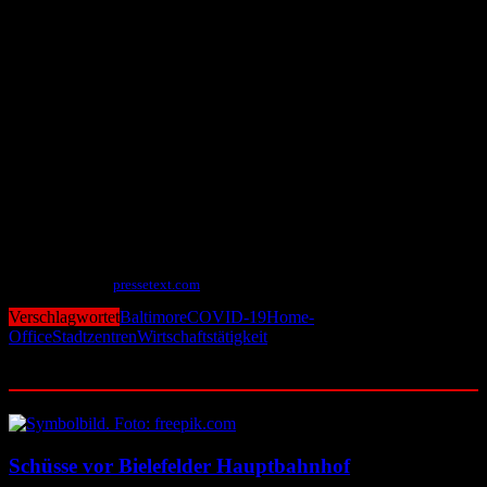
Es könnte noch schlimmer kommen, befürchtet Short. Es sei höchst
unwahrscheinlich, dass die Regierung von Präsident Donald Trump
Städten dabei helfen werde, vor allem eher liberalen Metropolen wie
Detroit, Philadelphia und San Francisco.
Trump hat Großstädte, die von Demokraten regiert werden, in den
schwärzesten Farben dargestellt so bezeichnete er Baltimore als
ekelhafte, von Ratten befallene Unordnung und Washington als
schmutzige, von Kriminalität heimgesuchte Todesfalle. „Ich gehe
davon aus, dass Trumps Feindseligkeit gegenüber Großstädten, die
ein Grundpfeiler seines Wahlkampfes war, zu einem Markenzeichen
seiner zweiten Amtszeit werden könnte“, so Short.
Mit Material von
pressetext.com
Verschlagwortet
Baltimore
COVID-19
Home-
Office
Stadtzentren
Wirtschaftstätigkeit
Ähnliche Beiträge
Schüsse vor Bielefelder Hauptbahnhof