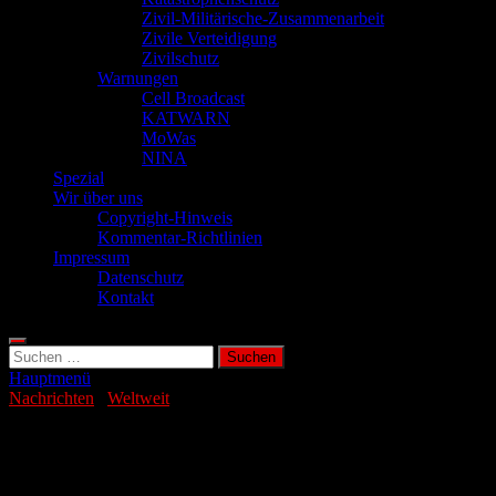
Zivil-Militärische-Zusammenarbeit
Zivile Verteidigung
Zivilschutz
Warnungen
Cell Broadcast
KATWARN
MoWas
NINA
Spezial
Wir über uns
Copyright-Hinweis
Kommentar-Richtlinien
Impressum
Datenschutz
Kontakt
Suchen
nach:
Hauptmenü
Nachrichten
/
Weltweit
Immer mehr US-Städte leiden finanzielle
Not