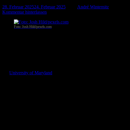
28. Februar 2025
24. Februar 2025
-
von
André Winternitz
-
Kommentar hinterlassen
Foto: Josh Hild/pexels.com
Baltimore
. Fünf Jahre nach dem Beginn der COVID-19-Pandemie
konnten viele US-Städte immer noch nicht zum gewohnten Alltag
zurückkehren. Zahlreiche Menschen arbeiten immer noch im Home-
Office und die Wirtschaftstätigkeit in Stadtzentren ist
zurückgegangen. Weitere Probleme wie unterfinanzierte
Pensionsverpflichtungen für städtische Angestellte drücken
Stadtbudgets in die roten Zahlen, konstatiert John Rennie Short von
der
University of Maryland
.
Sogar Metropolen betroffen
Finanzielle Schwierigkeiten von Städten sind nichts Neues, aber in
der Vergangenheit waren vor allem kleine, arme oder von
inkompetenten Beamten geführte Städte in den USA betroffen.
Heute sind jedoch auch Metropolen wie Chicago, Houston und San
Francisco in Schwierigkeiten. „Die städtische Finanzkrise ist eine
allgegenwärtige nationale Herausforderung“, so der
Wirtschaftsforscher.