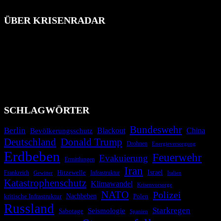
ÜBER KRISENRADAR
Das Krisenradar ist ein innovatives Projekt, das darauf abzielt, die
Bevölkerung über außergewöhnliche Gefahren- und Schadenlagen
wie nationale oder internationale Konflikte, Naturkatastrophen,
Industrieunfälle, Pandemien, terroristische Angriffe und
Migrationskrisen zu informieren. Das System nutzt verschiedene
Technologien und Kommunikationskanäle, um schnell, effektiv und
überparteilich zu informieren.
SCHLAGWÖRTER
Bundeswehr
Berlin
Bevölkerungsschutz
Blackout
China
Deutschland
Donald Trump
Drohnen
Energieversorgung
Erdbeben
Feuerwehr
Evakuierung
Ermittlungen
Iran
Israel
Hitzewelle
Frankreich
Infrastruktur
Italien
Gewitter
Katastrophenschutz
Klimawandel
Krisenvorsorge
NATO
Polizei
kritische Infrastruktur
Nachbeben
Polen
Russland
Starkregen
Seismologie
Sabotage
Spanien