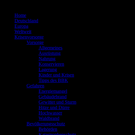
Zum
Inhalt
Home
springen
Deutschland
Europa
Weltweit
Krisenvorsorge
Vorsorge
Allgemeines
Ausrüstung
Nahrung
Konservieren
Lagerung
Kinder und Krisen
Tipps des BBK
Gefahren
Energiemangel
Gebäudebrand
Gewitter und Sturm
Hitze und Dürre
Hochwasser
Waldbrand
Bevölkerungsschutz
Behörden
Katastrophenschutz