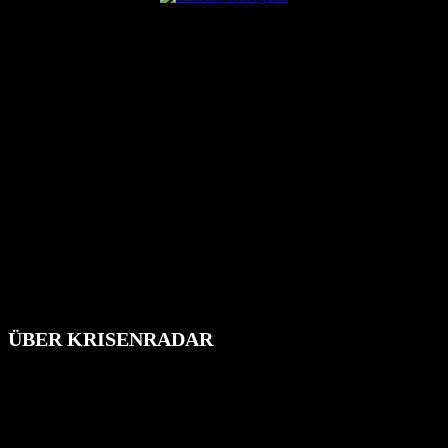
ÜBER KRISENRADAR
Das Krisenradar ist ein innovatives Projekt, das darauf abzielt, die
Bevölkerung über außergewöhnliche Gefahren- und Schadenlagen
wie nationale oder internationale Konflikte, Naturkatastrophen,
Industrieunfälle, Pandemien, terroristische Angriffe und
Migrationskrisen zu informieren. Das System nutzt verschiedene