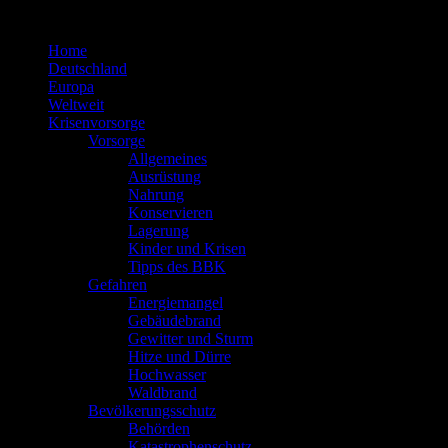
Zum
Inhalt
Home
springen
Deutschland
Europa
Weltweit
Krisenvorsorge
Vorsorge
Allgemeines
Ausrüstung
Nahrung
Konservieren
Lagerung
Kinder und Krisen
Tipps des BBK
Gefahren
Energiemangel
Gebäudebrand
Gewitter und Sturm
Hitze und Dürre
Hochwasser
Waldbrand
Bevölkerungsschutz
Behörden
Katastrophenschutz