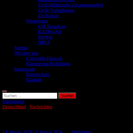
Zivil-Militärische-Zusammenarbeit
Zivile Verteidigung
Zivilschutz
Warnungen
Cell Broadcast
KATWARN
MoWas
NINA
Spezial
Wir über uns
Copyright-Hinweis
Kommentar-Richtlinien
Impressum
Datenschutz
Kontakt
Suchen
nach:
Hauptmenü
Deutschland
/
Nachrichten
Zoll findet 3.000 Stangen Zigaretten
14. Januar 2026
13. Januar 2026
-
von
Redaktion
-