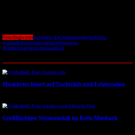
Container zu überprüfen, ohne sie entladen zu müssen. Gerade
mobile Anlagen wie die in Wernberg-Köblitz erhöhen die
Schlagkraft der Behörden erheblich und machen es Schmugglern
zunehmend schwer, illegale Waren unentdeckt durch Deutschland
zu transportieren.
Verschlagwortet
Autobahn A6
Großröntgentechnik
Lkw-
Kontrolle
Steuerhinterziehung
Wernberg-
Köblitz
Zigarettenschmuggel
Zoll
Ähnliche Beiträge
Maskierter feuert auf Nachtclub und Friseursalon
10. August 2026
10. August 2026
Großflächiger Stromausfall im Kreis Miesbach
10. August 2026
10. August 2026