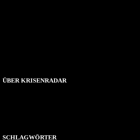
ÜBER KRISENRADAR
Das Krisenradar ist ein innovatives Projekt, das darauf abzielt, die
Bevölkerung über außergewöhnliche Gefahren- und Schadenlagen
wie nationale oder internationale Konflikte, Naturkatastrophen,
Industrieunfälle, Pandemien, terroristische Angriffe und
Migrationskrisen zu informieren. Das System nutzt verschiedene
Technologien und Kommunikationskanäle, um schnell, effektiv und
überparteilich zu informieren.
SCHLAGWÖRTER