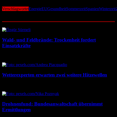
Verschlagwortet
Energie
EU
Gesundheit
Sommerzeit
Spanien
Winterzeit
Ähnliche Beiträge
Wald- und Feldbrände: Trockenheit fordert
Einsatzkräfte
7. August 2026
7. August 2026
Wetterexperten erwarten zwei weitere Hitzewellen
7. August 2026
7. August 2026
Drohnenfund: Bundesanwaltschaft übernimmt
Ermittlungen