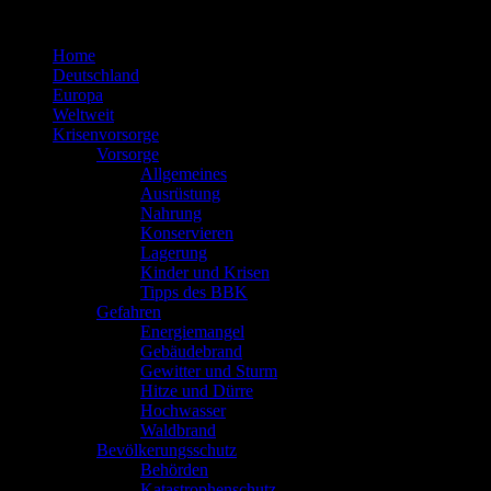
Zum
Inhalt
Home
springen
Deutschland
Europa
Weltweit
Krisenvorsorge
Vorsorge
Allgemeines
Ausrüstung
Nahrung
Konservieren
Lagerung
Kinder und Krisen
Tipps des BBK
Gefahren
Energiemangel
Gebäudebrand
Gewitter und Sturm
Hitze und Dürre
Hochwasser
Waldbrand
Bevölkerungsschutz
Behörden
Katastrophenschutz