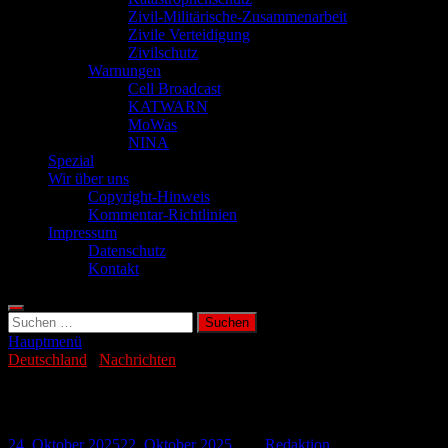
Zivil-Militärische-Zusammenarbeit
Zivile Verteidigung
Zivilschutz
Warnungen
Cell Broadcast
KATWARN
MoWas
NINA
Spezial
Wir über uns
Copyright-Hinweis
Kommentar-Richtlinien
Impressum
Datenschutz
Kontakt
Suchen
nach:
Hauptmenü
Deutschland
/
Nachrichten
Zeitumstellung – Wie jetzt und warum
24. Oktober 2025
22. Oktober 2025
-
von
Redaktion
-