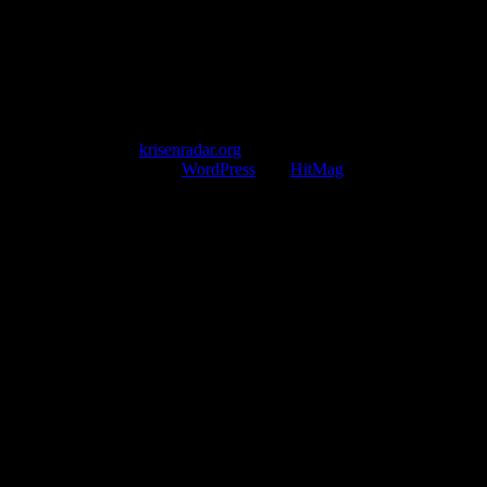
Mail: kontakt@krisenradar.org
www.krisenradar.org
E-Mail-Support
service@krisenradar.org
Servicezeiten
Montag – Freitag 09:00 – 17:00 Uhr (E-Mail)
Copyright © 2026
krisenradar.org
.
Mit Stolz präsentiert von
WordPress
und
HitMag
.