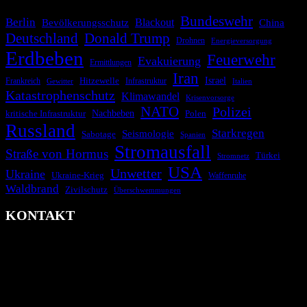
Bundeswehr
Berlin
Blackout
China
Bevölkerungsschutz
Deutschland
Donald Trump
Drohnen
Energieversorgung
Erdbeben
Feuerwehr
Evakuierung
Ermittlungen
Iran
Israel
Hitzewelle
Frankreich
Infrastruktur
Italien
Gewitter
Katastrophenschutz
Klimawandel
Krisenvorsorge
NATO
Polizei
kritische Infrastruktur
Nachbeben
Polen
Russland
Starkregen
Seismologie
Sabotage
Spanien
Stromausfall
Straße von Hormus
Türkei
Stromnetz
USA
Unwetter
Ukraine
Ukraine-Krieg
Waffenruhe
Waldbrand
Zivilschutz
Überschwemmungen
KONTAKT
krisenradar.org
Herausgegeben von winternitzmedia
Pollhansheide 38a
D-33758 Schloß Holte-Stukenbrock
Telefon: +49 174 9448913