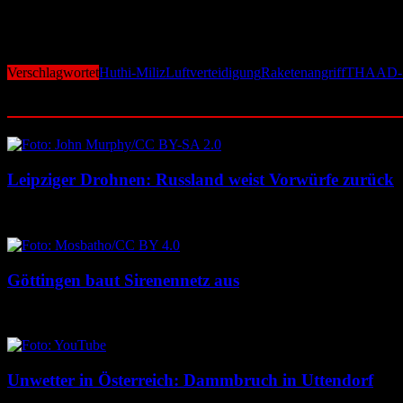
Die Unfähigkeit der USA, die Lufthoheit über dem Jemen zu erringen,
Angriff auf den Flughafen in Israel ist ein Weckruf – für eine Welto
Verschlagwortet
Huthi-Miliz
Luftverteidigung
Raketenangriff
THAAD-S
Ähnliche Beiträge
Leipziger Drohnen: Russland weist Vorwürfe zurück
8. August 2026
8. August 2026
Göttingen baut Sirenennetz aus
8. August 2026
8. August 2026
Unwetter in Österreich: Dammbruch in Uttendorf