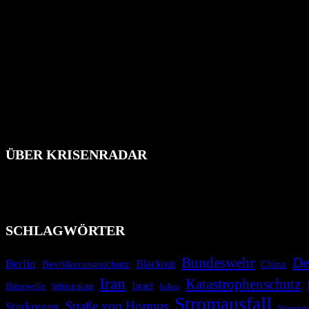
ÜBER KRISENRADAR
Das Krisenradar ist ein innovatives Projekt, das darauf abzielt, 
Industrieunfälle, Pandemien, terroristische Angriffe und Migrationsk
informieren.
SCHLAGWÖRTER
Bundeswehr
De
Berlin
Bevölkerungsschutz
Blackout
China
Iran
Katastrophenschutz
Israel
Hitzewelle
Infrastruktur
Italien
Stromausfall
Straße von Hormus
Starkregen
Stromnet