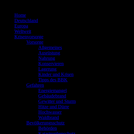
Zum
Inhalt
Home
springen
Deutschland
Europa
Weltweit
Krisenvorsorge
Vorsorge
Allgemeines
Ausrüstung
Nahrung
Konservieren
Lagerung
Kinder und Krisen
Tipps des BBK
Gefahren
Energiemangel
Gebäudebrand
Gewitter und Sturm
Hitze und Dürre
Hochwasser
Waldbrand
Bevölkerungsschutz
Behörden
Katastrophenschutz