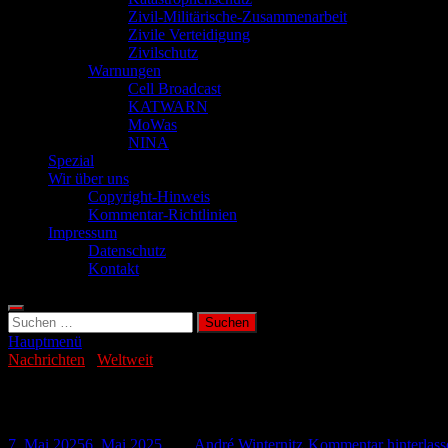
Zivil-Militärische-Zusammenarbeit
Zivile Verteidigung
Zivilschutz
Warnungen
Cell Broadcast
KATWARN
MoWas
NINA
Spezial
Wir über uns
Copyright-Hinweis
Kommentar-Richtlinien
Impressum
Datenschutz
Kontakt
Suchen
nach:
Hauptmenü
Nachrichten
/
Weltweit
Wie die Huthi-Rebellen die US-Militärma
7. Mai 2025
6. Mai 2025
-
von
André Winternitz
-
Kommentar hinterlass