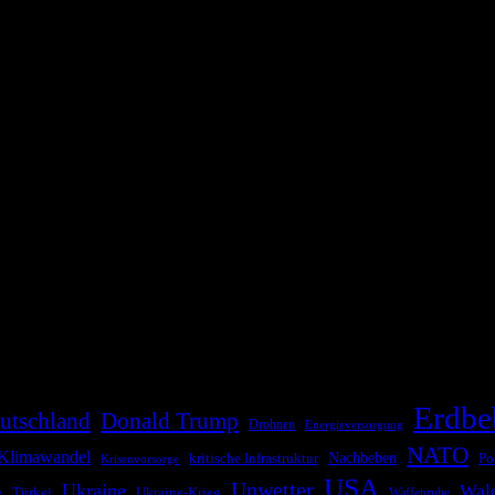
die Bevölkerung über außergewöhnliche Gefahren- und Schadenlagen wie n
risen zu informieren. Das System nutzt verschiedene Technologien und 
Erdbe
utschland
Donald Trump
Drohnen
Energieversorgung
NATO
Klimawandel
kritische Infrastruktur
Nachbeben
Po
Krisenvorsorge
USA
Unwetter
Ukraine
Wal
Ukraine-Krieg
Türkei
z
Waffenruhe