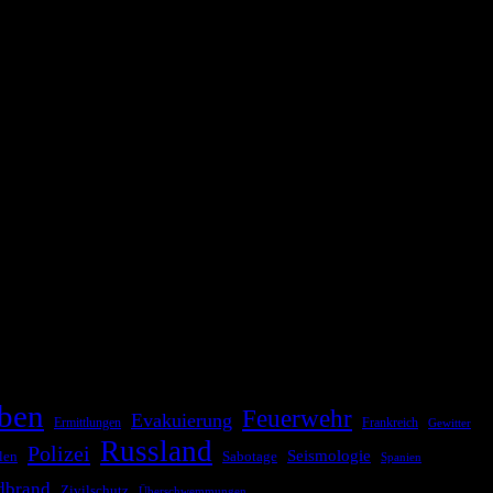
ationale oder internationale Konflikte, Naturkatastrophen,
Kommunikationskanäle, um schnell, effektiv und überparteilich zu
ben
Feuerwehr
Evakuierung
Ermittlungen
Frankreich
Gewitter
Russland
Polizei
Seismologie
Sabotage
len
Spanien
dbrand
Zivilschutz
Überschwemmungen