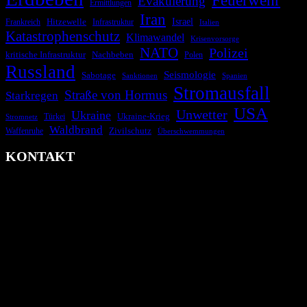
Feuerwehr
Evakuierung
Ermittlungen
Iran
Israel
Frankreich
Hitzewelle
Infrastruktur
Italien
Katastrophenschutz
Klimawandel
Krisenvorsorge
NATO
Polizei
kritische Infrastruktur
Nachbeben
Polen
Russland
Seismologie
Sabotage
Spanien
Sanktionen
Stromausfall
Straße von Hormus
Starkregen
USA
Unwetter
Ukraine
Ukraine-Krieg
Türkei
Stromnetz
Waldbrand
Zivilschutz
Waffenruhe
Überschwemmungen
KONTAKT
krisenradar.org
Herausgegeben von winternitzmedia
Pollhansheide 38a
D-33758 Schloß Holte-Stukenbrock
Telefon: +49 174 9448913
Mail: kontakt@krisenradar.org
www.krisenradar.org
E-Mail-Support
service@krisenradar.org