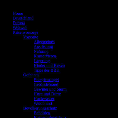
Zum
Inhalt
Home
springen
Deutschland
Europa
Weltweit
Krisenvorsorge
Vorsorge
Allgemeines
Ausrüstung
Nahrung
Konservieren
Lagerung
Kinder und Krisen
Tipps des BBK
Gefahren
Energiemangel
Gebäudebrand
Gewitter und Sturm
Hitze und Dürre
Hochwasser
Waldbrand
Bevölkerungsschutz
Behörden
Katastrophenschutz