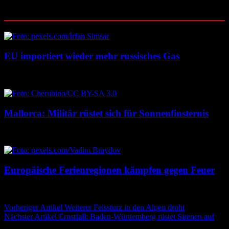
Ähnliche Beiträge
EU importiert wieder mehr russisches Gas
10. August 2026
10. August 2026
Mallorca: Militär rüstet sich für Sonnenfinsternis
10. August 2026
10. August 2026
Europäische Ferienregionen kämpfen gegen Feuer
9. August 2026
9. August 2026
Beitragsnavigation
Vorheriger Artikel
Weiterer Felssturz in den Alpen droht
Nächster Artikel
Ernstfall: Baden-Württemberg rüstet Sirenen auf