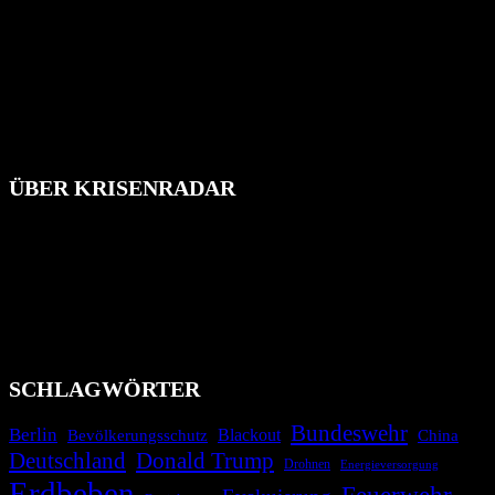
ÜBER KRISENRADAR
Das Krisenradar ist ein innovatives Projekt, das darauf abzielt, die
Bevölkerung über außergewöhnliche Gefahren- und Schadenlagen
wie nationale oder internationale Konflikte, Naturkatastrophen,
Industrieunfälle, Pandemien, terroristische Angriffe und
Migrationskrisen zu informieren. Das System nutzt verschiedene
Technologien und Kommunikationskanäle, um schnell, effektiv und
überparteilich zu informieren.
SCHLAGWÖRTER
Bundeswehr
Berlin
Bevölkerungsschutz
Blackout
China
Deutschland
Donald Trump
Drohnen
Energieversorgung
Erdbeben