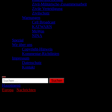
Zivil-Militärische-Zusammenarbeit
Zivile Verteidigung
Zivilschutz
Warnungen
Cell Broadcast
KATWARN
MoWas
NINA
Spezial
Wir über uns
Copyright-Hinweis
Kommentar-Richtlinien
Impressum
Datenschutz
Kontakt
Suchen
nach:
Hauptmenü
Europa
/
Nachrichten
Waldbrände richten in Spanien großen
Schaden an