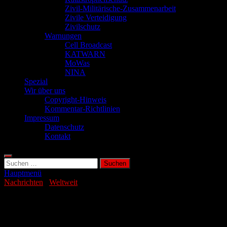
Zivil-Militärische-Zusammenarbeit
Zivile Verteidigung
Zivilschutz
Warnungen
Cell Broadcast
KATWARN
MoWas
NINA
Spezial
Wir über uns
Copyright-Hinweis
Kommentar-Richtlinien
Impressum
Datenschutz
Kontakt
Suchen
nach:
Hauptmenü
Nachrichten
/
Weltweit
Vulkan stößt kilometerhohe Aschewolke
aus