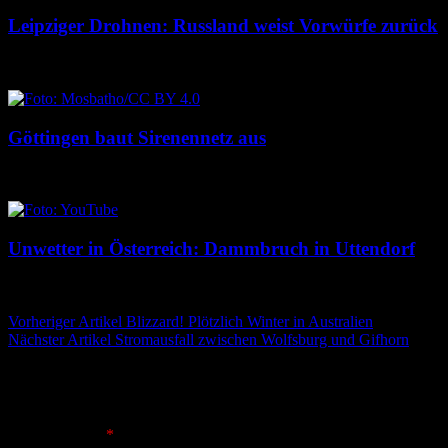
Leipziger Drohnen: Russland weist Vorwürfe zurück
8. August 2026
8. August 2026
Göttingen baut Sirenennetz aus
8. August 2026
8. August 2026
Unwetter in Österreich: Dammbruch in Uttendorf
8. August 2026
8. August 2026
Beitragsnavigation
Vorheriger Artikel
Blizzard! Plötzlich Winter in Australien
Nächster Artikel
Stromausfall zwischen Wolfsburg und Gifhorn
Schreibe einen Kommentar
Deine E-Mail-Adresse wird nicht veröffentlicht.
Erforderliche
Felder sind mit
*
markiert