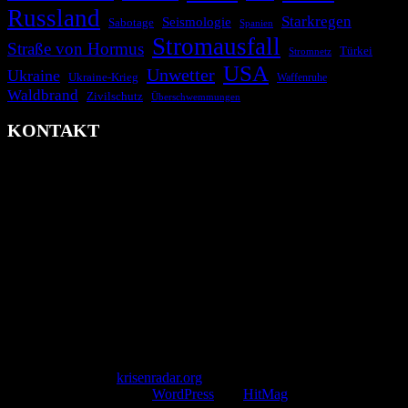
Russland
Starkregen
Seismologie
Sabotage
Spanien
Stromausfall
Straße von Hormus
Türkei
Stromnetz
USA
Unwetter
Ukraine
Ukraine-Krieg
Waffenruhe
Waldbrand
Zivilschutz
Überschwemmungen
KONTAKT
krisenradar.org
Herausgegeben von winternitzmedia
Pollhansheide 38a
D-33758 Schloß Holte-Stukenbrock
Telefon: +49 174 9448913
Mail: kontakt@krisenradar.org
www.krisenradar.org
E-Mail-Support
service@krisenradar.org
Servicezeiten
Montag – Freitag 09:00 – 17:00 Uhr (E-Mail)
Copyright © 2026
krisenradar.org
.
Mit Stolz präsentiert von
WordPress
und
HitMag
.