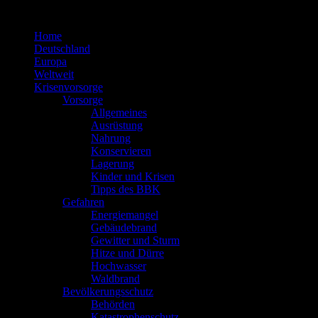
Zum
Inhalt
Home
springen
Deutschland
Europa
Weltweit
Krisenvorsorge
Vorsorge
Allgemeines
Ausrüstung
Nahrung
Konservieren
Lagerung
Kinder und Krisen
Tipps des BBK
Gefahren
Energiemangel
Gebäudebrand
Gewitter und Sturm
Hitze und Dürre
Hochwasser
Waldbrand
Bevölkerungsschutz
Behörden
Katastrophenschutz