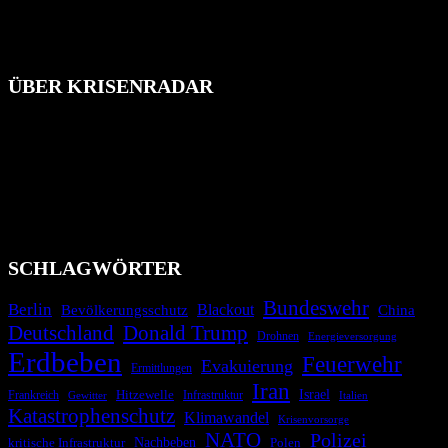
ÜBER KRISENRADAR
Das Krisenradar ist ein innovatives Projekt, das darauf abzielt, die
Bevölkerung über außergewöhnliche Gefahren- und Schadenlagen
wie nationale oder internationale Konflikte, Naturkatastrophen,
Industrieunfälle, Pandemien, terroristische Angriffe und
Migrationskrisen zu informieren. Das System nutzt verschiedene
Technologien und Kommunikationskanäle, um schnell, effektiv und
überparteilich zu informieren.
SCHLAGWÖRTER
Bundeswehr
Berlin
Bevölkerungsschutz
Blackout
China
Deutschland
Donald Trump
Drohnen
Energieversorgung
Erdbeben
Feuerwehr
Evakuierung
Ermittlungen
Iran
Israel
Hitzewelle
Frankreich
Infrastruktur
Italien
Gewitter
Katastrophenschutz
Klimawandel
Krisenvorsorge
NATO
Polizei
kritische Infrastruktur
Nachbeben
Polen