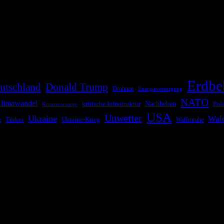
die Bevölkerung über außergewöhnliche Gefahren- und Schadenlagen wie n
risen zu informieren. Das System nutzt verschiedene Technologien und 
Erdbe
utschland
Donald Trump
Drohnen
Energieversorgung
NATO
limawandel
kritische Infrastruktur
Nachbeben
Pol
Krisenvorsorge
USA
Unwetter
Ukraine
Wal
Ukraine-Krieg
Türkei
z
Waffenruhe