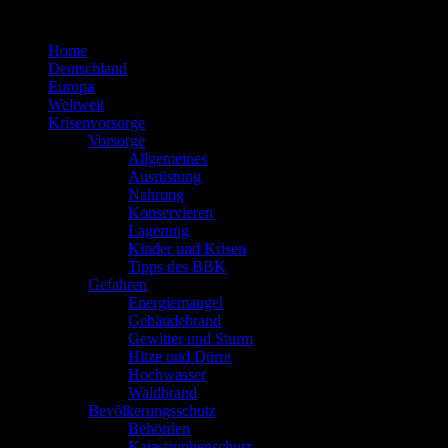
Zum
Inhalt
Home
springen
Deutschland
Europa
Weltweit
Krisenvorsorge
Vorsorge
Allgemeines
Ausrüstung
Nahrung
Konservieren
Lagerung
Kinder und Krisen
Tipps des BBK
Gefahren
Energiemangel
Gebäudebrand
Gewitter und Sturm
Hitze und Dürre
Hochwasser
Waldbrand
Bevölkerungsschutz
Behörden
Katastrophenschutz