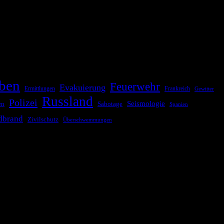
ationale oder internationale Konflikte, Naturkatastrophen,
Kommunikationskanäle, um schnell, effektiv und überparteilich zu
ben
Feuerwehr
Evakuierung
Ermittlungen
Frankreich
Gewitter
Russland
Polizei
Seismologie
Sabotage
en
Spanien
dbrand
Zivilschutz
Überschwemmungen