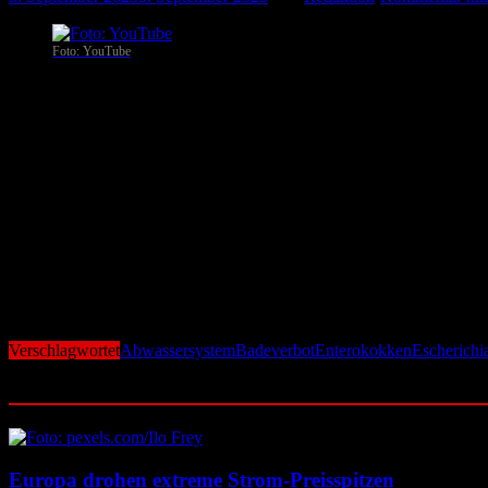
Foto: YouTube
Lonato del Garda
. Der Traum vom erfrischenden Sprung in den Gard
Strand im Südwesten des Sees verhängt. Grund: stark erhöhte Werte v
Auslöser ist das heftige Unwetter der vergangenen Woche. Die Rege
Darm-Infektionen, Hautausschläge und andere gesundheitliche Prob
Das Gesundheitsamt ATS Brescia bestätigte die „Nicht-Konformität des
kontrollieren nun streng, dass niemand ins Wasser geht.
Innerhalb von 72 Stunden sowie nach einer Woche sollen neue Prob
Brisant: Der Vorfall ist kein Einzelfall. Immer wieder kommt es na
dass sich dieses Szenario künftig noch häufen könnte – vor allem, w
Verschlagwortet
Abwassersystem
Badeverbot
Enterokokken
Escherichia
Ähnliche Beiträge
Europa drohen extreme Strom-Preisspitzen