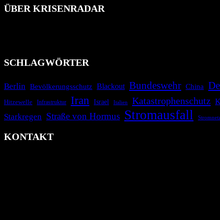
ÜBER KRISENRADAR
Das Krisenradar ist ein innovatives Projekt, das darauf abzielt, 
Industrieunfälle, Pandemien, terroristische Angriffe und Migrationsk
informieren.
SCHLAGWÖRTER
Bundeswehr
De
Berlin
Blackout
China
Bevölkerungsschutz
Iran
Katastrophenschutz
K
Israel
Hitzewelle
Infrastruktur
Italien
Stromausfall
Straße von Hormus
Starkregen
Stromnet
KONTAKT
krisenradar.org
Herausgegeben von winternitzmedia
Pollhansheide 38a
D-33758 Schloß Holte-Stukenbrock
Telefon: +49 174 9448913
Mail: kontakt@krisenradar.org
www.krisenradar.org