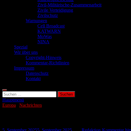
Zivil-Militärische-Zusammenarbeit
Zivile Verteidigung
Zivilschutz
Warnungen
Cell Broadcast
KATWARN
MoWas
NINA
Spezial
Wir über uns
Copyright-Hinweis
Kommentar-Richtlinien
Impressum
Datenschutz
Kontakt
Suchen
nach:
Hauptmenü
Europa
/
Nachrichten
Unwetter trifft Urlaubsregionen in Italien
5. September 2025
5. September 2025
-
von
Redaktion
-
Kommentar hint