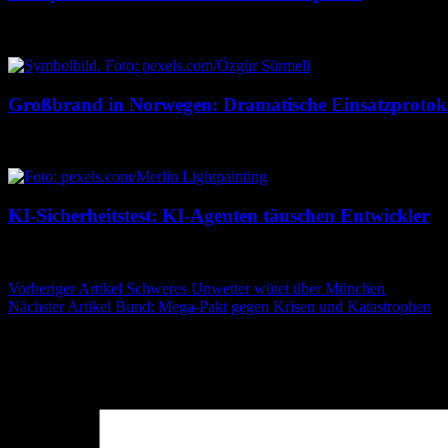
7. August 2026
7. August 2026
Großbrand in Norwegen: Dramatische Einsatzprotok
7. August 2026
7. August 2026
KI-Sicherheitstest: KI-Agenten täuschen Entwickler
7. August 2026
7. August 2026
Beitragsnavigation
Vorheriger Artikel
Schweres Unwetter wütet über München
Nächster Artikel
Bund: Mega-Pakt gegen Krisen und Katastrophen
Schreibe einen Kommentar
Deine E-Mail-Adresse wird nicht veröffentlicht.
Erforderliche Felder 