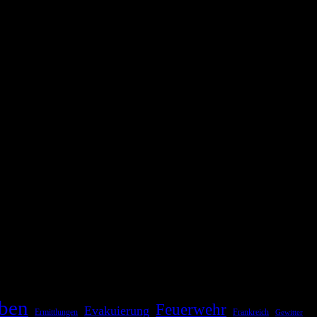
ationale oder internationale Konflikte, Naturkatastrophen,
Kommunikationskanäle, um schnell, effektiv und überparteilich zu
ben
Feuerwehr
Evakuierung
Ermittlungen
Frankreich
Gewitter