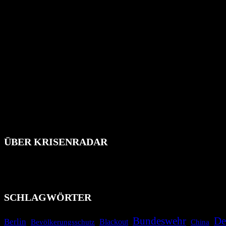
ÜBER KRISENRADAR
Das Krisenradar ist ein innovatives Projekt, das darauf abzielt, 
Industrieunfälle, Pandemien, terroristische Angriffe und Migrationsk
informieren.
SCHLAGWÖRTER
Bundeswehr
De
Berlin
Blackout
China
Bevölkerungsschutz