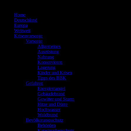
Zum
Inhalt
Home
springen
Deutschland
Europa
Weltweit
Krisenvorsorge
Vorsorge
Allgemeines
Ausrüstung
Nahrung
Konservieren
Lagerung
Kinder und Krisen
Tipps des BBK
Gefahren
Energiemangel
Gebäudebrand
Gewitter und Sturm
Hitze und Dürre
Hochwasser
Waldbrand
Bevölkerungsschutz
Behörden
Katastrophenschutz