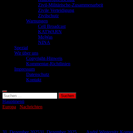
Zivil-Militärische-Zusammenarbeit
Zivile Verteidigung
Zivilschutz
Warnungen
Cell Broadcast
KATWARN
MoWas
NINA
Spezial
Wir über uns
Copyright-Hinweis
Kommentar-Richtlinien
Impressum
Datenschutz
Kontakt
Suchen
nach:
Hauptmenü
Europa
/
Nachrichten
Untersee-Kommunikation nach Estland ges
31. Dezember 2025
31. Dezember 2025
-
von
André Winternitz
-
Kommen