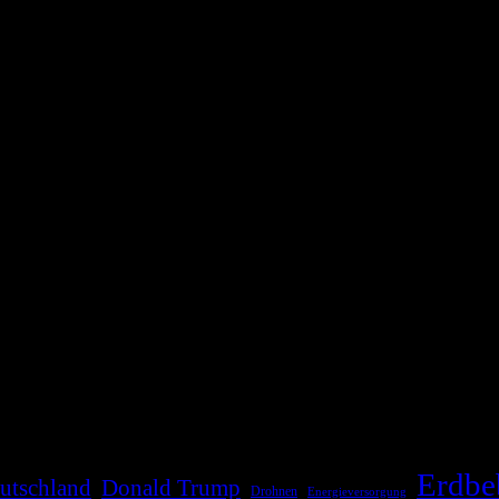
die Bevölkerung über außergewöhnliche Gefahren- und Schadenlagen wie n
risen zu informieren. Das System nutzt verschiedene Technologien und 
Erdbe
utschland
Donald Trump
Drohnen
Energieversorgung