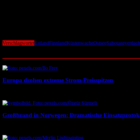
Im Zusammenhang mit diesem früheren Vorfall wurde inzwischen Ankla
Behörden Tanker und Frachtschiffe, die Russland nutzt, um internat
Vor diesem Hintergrund gewinnt auch der aktuelle Kabelschaden poli
Unterseekabel, Pipelines und Stromverbindungen leicht angreifbare Zie
Konsequenzen haben.
Verschlagwortet
Estland
Finnland
Küstenwache
Ostsee
Sabotageverdach
Ähnliche Beiträge
Europa drohen extreme Strom-Preisspitzen
7. August 2026
7. August 2026
Großbrand in Norwegen: Dramatische Einsatzprotok
7. August 2026
7. August 2026