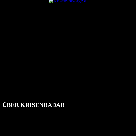
ÜBER KRISENRADAR
Das Krisenradar ist ein innovatives Projekt, das darauf abzielt, die
Bevölkerung über außergewöhnliche Gefahren- und Schadenlagen
wie nationale oder internationale Konflikte, Naturkatastrophen,
Industrieunfälle, Pandemien, terroristische Angriffe und