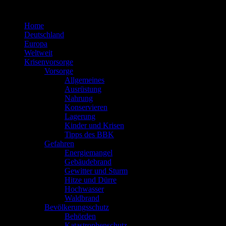
Zum
Inhalt
Home
springen
Deutschland
Europa
Weltweit
Krisenvorsorge
Vorsorge
Allgemeines
Ausrüstung
Nahrung
Konservieren
Lagerung
Kinder und Krisen
Tipps des BBK
Gefahren
Energiemangel
Gebäudebrand
Gewitter und Sturm
Hitze und Dürre
Hochwasser
Waldbrand
Bevölkerungsschutz
Behörden
Katastrophenschutz