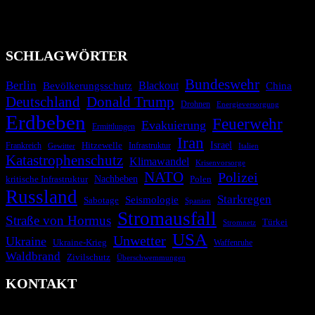
Migrationskrisen zu informieren. Das System nutzt verschiedene
Technologien und Kommunikationskanäle, um schnell, effektiv und
überparteilich zu informieren.
SCHLAGWÖRTER
Bundeswehr
Berlin
Bevölkerungsschutz
Blackout
China
Deutschland
Donald Trump
Drohnen
Energieversorgung
Erdbeben
Feuerwehr
Evakuierung
Ermittlungen
Iran
Israel
Hitzewelle
Frankreich
Infrastruktur
Italien
Gewitter
Katastrophenschutz
Klimawandel
Krisenvorsorge
NATO
Polizei
kritische Infrastruktur
Nachbeben
Polen
Russland
Starkregen
Seismologie
Sabotage
Spanien
Stromausfall
Straße von Hormus
Türkei
Stromnetz
USA
Unwetter
Ukraine
Ukraine-Krieg
Waffenruhe
Waldbrand
Zivilschutz
Überschwemmungen
KONTAKT
krisenradar.org