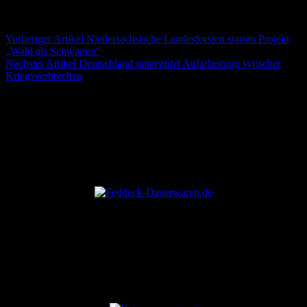
8. August 2026
8. August 2026
Beitragsnavigation
Vorheriger Artikel
Niedersächsische Landesforsten starten Projekt
„Wald als Schwamm“
Nächster Artikel
Deutschland unterstützt Aufarbeitung syrischer
Kriegsverbrechen
ANZEIGE
ANZEIGE