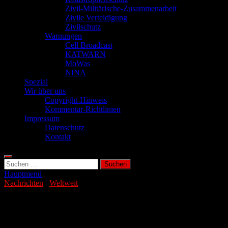
Zivil-Militärische-Zusammenarbeit
Zivile Verteidigung
Zivilschutz
Warnungen
Cell Broadcast
KATWARN
MoWas
NINA
Spezial
Wir über uns
Copyright-Hinweis
Kommentar-Richtlinien
Impressum
Datenschutz
Kontakt
Suchen
nach:
Hauptmenü
Nachrichten
/
Weltweit
Trauer um Todesopfer bei Bränden in Los
Angeles