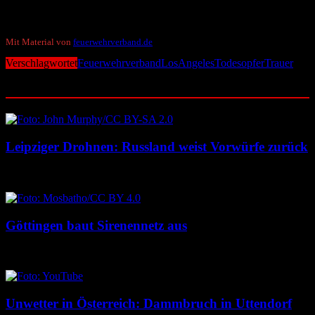
Bedeutung von ausreichend befahrbaren Wegen und Möglichkeiten
der Wasserentnahme für die Feuerwehr.
Mit Material von
feuerwehrverband.de
Verschlagwortet
Feuerwehrverband
LosAngeles
Todesopfer
Trauer
Ähnliche Beiträge
Leipziger Drohnen: Russland weist Vorwürfe zurück
8. August 2026
8. August 2026
Göttingen baut Sirenennetz aus
8. August 2026
8. August 2026
Unwetter in Österreich: Dammbruch in Uttendorf