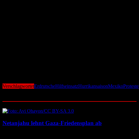
Mittelmeer
Während Mexiko mit der Katastrophe kämpft, warnen Experten
auch in Europa vor schweren Unwettern. Die Wetterlage DANA
bedroht derzeit mehrere Urlaubsorte am Mittelmeer. Auch hier sind
Überschwemmungen, Sturmböen und Erdrutsche nicht
ausgeschlossen.
Die Lage in Mexiko ist dramatisch – und sie könnte sich weiter
verschärfen. Die Kombination aus extremen Wetterereignissen,
fragiler Infrastruktur und zögerlicher Hilfe zeigt, wie verletzlich
selbst große Nationen im Angesicht der Klimakrise geworden sind.
Die nächsten Tage werden entscheiden, ob sich Mexiko erholen
kann – oder in eine noch tiefere Krise abrutscht.
Verschlagwortet
Erdrutsche
Hilfseinsatz
Hurrikansaison
Mexiko
Proteste
Ähnliche Beiträge
Netanjahu lehnt Gaza-Friedensplan ab
10. August 2026
10. August 2026