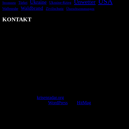
USA
Unwetter
Ukraine
Ukraine-Krieg
Türkei
Stromnetz
Waldbrand
Zivilschutz
Waffenruhe
Überschwemmungen
KONTAKT
krisenradar.org
Herausgegeben von winternitzmedia
Pollhansheide 38a
D-33758 Schloß Holte-Stukenbrock
Telefon: +49 174 9448913
Mail: kontakt@krisenradar.org
www.krisenradar.org
E-Mail-Support
service@krisenradar.org
Servicezeiten
Montag – Freitag 09:00 – 17:00 Uhr (E-Mail)
Copyright © 2026
krisenradar.org
.
Mit Stolz präsentiert von
WordPress
und
HitMag
.