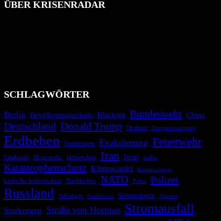
ÜBER KRISENRADAR
Das Krisenradar ist ein innovatives Projekt, das darauf abzielt, die
Bevölkerung über außergewöhnliche Gefahren- und Schadenlagen
wie nationale oder internationale Konflikte, Naturkatastrophen,
Industrieunfälle, Pandemien, terroristische Angriffe und
Migrationskrisen zu informieren. Das System nutzt verschiedene
Technologien und Kommunikationskanäle, um schnell, effektiv und
überparteilich zu informieren.
SCHLAGWÖRTER
Bundeswehr
Berlin
Bevölkerungsschutz
Blackout
China
Deutschland
Donald Trump
Drohnen
Energieversorgung
Erdbeben
Feuerwehr
Evakuierung
Ermittlungen
Iran
Israel
Frankreich
Hitzewelle
Infrastruktur
Italien
Katastrophenschutz
Klimawandel
Krisenvorsorge
NATO
Polizei
kritische Infrastruktur
Nachbeben
Polen
Russland
Seismologie
Sabotage
Spanien
Sanktionen
Stromausfall
Straße von Hormus
Starkregen