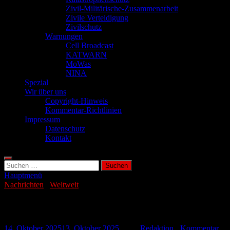
Zivil-Militärische-Zusammenarbeit
Zivile Verteidigung
Zivilschutz
Warnungen
Cell Broadcast
KATWARN
MoWas
NINA
Spezial
Wir über uns
Copyright-Hinweis
Kommentar-Richtlinien
Impressum
Datenschutz
Kontakt
Suchen
nach:
Hauptmenü
Nachrichten
/
Weltweit
Tote bei Unwetter-Katastrophe in Mexiko
14. Oktober 2025
13. Oktober 2025
-
von
Redaktion
-
Kommentar