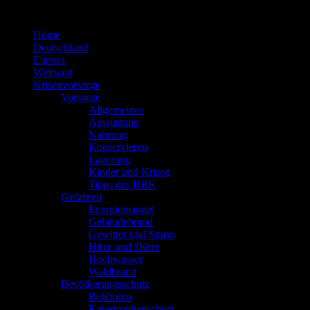
Zum
Inhalt
Home
springen
Deutschland
Europa
Weltweit
Krisenvorsorge
Vorsorge
Allgemeines
Ausrüstung
Nahrung
Konservieren
Lagerung
Kinder und Krisen
Tipps des BBK
Gefahren
Energiemangel
Gebäudebrand
Gewitter und Sturm
Hitze und Dürre
Hochwasser
Waldbrand
Bevölkerungsschutz
Behörden
Katastrophenschutz