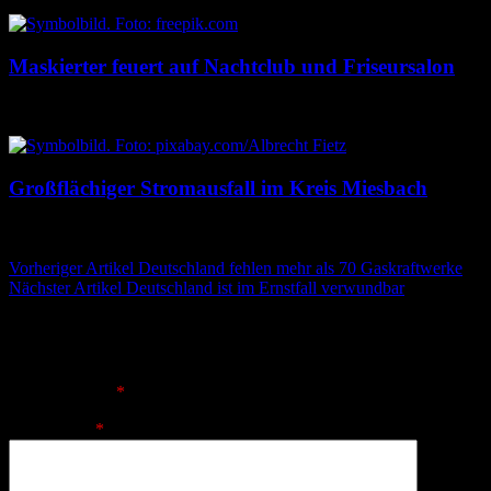
Maskierter feuert auf Nachtclub und Friseursalon
10. August 2026
10. August 2026
Großflächiger Stromausfall im Kreis Miesbach
10. August 2026
10. August 2026
Beitragsnavigation
Vorheriger Artikel
Deutschland fehlen mehr als 70 Gaskraftwerke
Nächster Artikel
Deutschland ist im Ernstfall verwundbar
Schreibe einen Kommentar
Deine E-Mail-Adresse wird nicht veröffentlicht.
Erforderliche
Felder sind mit
*
markiert
Kommentar
*