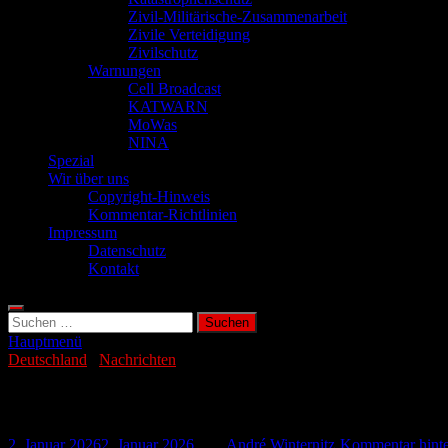
Zivil-Militärische-Zusammenarbeit
Zivile Verteidigung
Zivilschutz
Warnungen
Cell Broadcast
KATWARN
MoWas
NINA
Spezial
Wir über uns
Copyright-Hinweis
Kommentar-Richtlinien
Impressum
Datenschutz
Kontakt
Suchen
nach:
Hauptmenü
Deutschland
/
Nachrichten
Stromausfall in Thüringen an Weihnachte
2. Januar 2026
2. Januar 2026
-
von
André Winternitz
-
Kommentar hinte