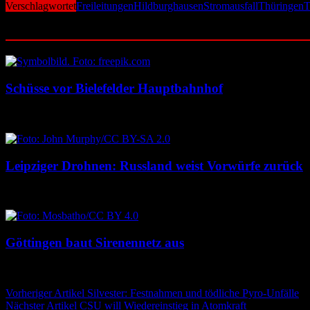
Verschlagwortet
Freileitungen
Hildburghausen
Stromausfall
Thüringen
T
Ähnliche Beiträge
Schüsse vor Bielefelder Hauptbahnhof
9. August 2026
9. August 2026
Leipziger Drohnen: Russland weist Vorwürfe zurück
8. August 2026
8. August 2026
Göttingen baut Sirenennetz aus
8. August 2026
8. August 2026
Beitragsnavigation
Vorheriger Artikel
Silvester: Festnahmen und tödliche Pyro-Unfälle
Nächster Artikel
CSU will Wiedereinstieg in Atomkraft