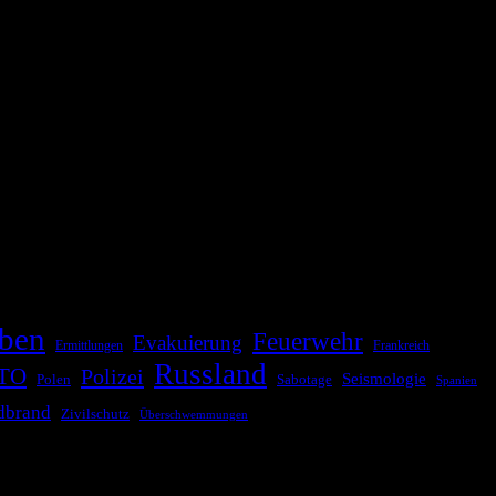
ationale oder internationale Konflikte, Naturkatastrophen,
Kommunikationskanäle, um schnell, effektiv und überparteilich zu
ben
Feuerwehr
Evakuierung
Ermittlungen
Frankreich
Russland
TO
Polizei
Seismologie
Sabotage
Polen
Spanien
dbrand
Zivilschutz
Überschwemmungen