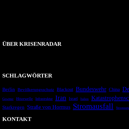
ÜBER KRISENRADAR
Das Krisenradar ist ein innovatives Projekt, das darauf abzielt, 
Industrieunfälle, Pandemien, terroristische Angriffe und Migrationsk
informieren.
SCHLAGWÖRTER
Bundeswehr
De
Berlin
Bevölkerungsschutz
Blackout
China
Iran
Katastrophensc
Israel
Hitzewelle
Infrastruktur
Italien
Gewitter
Stromausfall
Straße von Hormus
Starkregen
Stromnet
KONTAKT