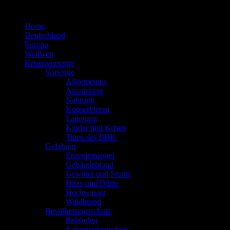
Zum
Inhalt
Home
springen
Deutschland
Europa
Weltweit
Krisenvorsorge
Vorsorge
Allgemeines
Ausrüstung
Nahrung
Konservieren
Lagerung
Kinder und Krisen
Tipps des BBK
Gefahren
Energiemangel
Gebäudebrand
Gewitter und Sturm
Hitze und Dürre
Hochwasser
Waldbrand
Bevölkerungsschutz
Behörden
Katastrophenschutz