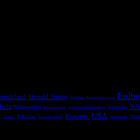
die Bevölkerung über außergewöhnliche Gefahren- und Schadenlagen wie n
risen zu informieren. Das System nutzt verschiedene Technologien und 
Erdbe
utschland
Donald Trump
Drohnen
Energieversorgung
NA
hutz
Klimawandel
kritische Infrastruktur
Nachbeben
Krisenvorsorge
USA
Unwetter
Ukraine
Wal
Ukraine-Krieg
Türkei
z
Waffenruhe