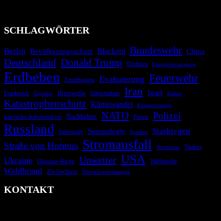
Technologien und Kommunikationskanäle, um schnell, effektiv und
überparteilich zu informieren.
SCHLAGWÖRTER
Bundeswehr
Berlin
Bevölkerungsschutz
Blackout
China
Deutschland
Donald Trump
Drohnen
Energieversorgung
Erdbeben
Feuerwehr
Evakuierung
Ermittlungen
Iran
Israel
Hitzewelle
Frankreich
Infrastruktur
Italien
Gewitter
Katastrophenschutz
Klimawandel
Krisenvorsorge
NATO
Polizei
kritische Infrastruktur
Nachbeben
Polen
Russland
Starkregen
Seismologie
Sabotage
Spanien
Stromausfall
Straße von Hormus
Türkei
Stromnetz
USA
Unwetter
Ukraine
Ukraine-Krieg
Waffenruhe
Waldbrand
Zivilschutz
Überschwemmungen
KONTAKT
krisenradar.org
Herausgegeben von winternitzmedia