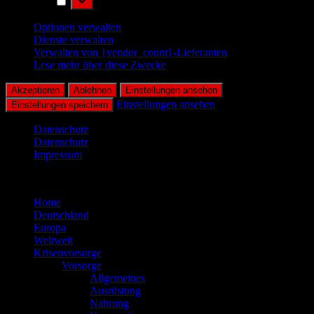
Marketing
Optionen verwalten
Dienste verwalten
Verwalten von {vendor_count}-Lieferanten
Lese mehr über diese Zwecke
Akzeptieren
Ablehnen
Einstellungen ansehen
Einstellungen ansehen
Einstellungen speichern
Datenschutz
Datenschutz
Impressum
Zum
Inhalt
Home
springen
Deutschland
Europa
Weltweit
Krisenvorsorge
Vorsorge
Allgemeines
Ausrüstung
Nahrung