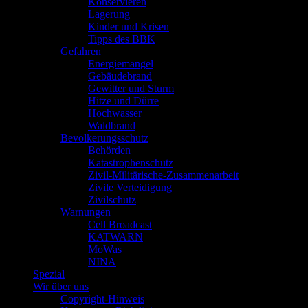
Konservieren
Lagerung
Kinder und Krisen
Tipps des BBK
Gefahren
Energiemangel
Gebäudebrand
Gewitter und Sturm
Hitze und Dürre
Hochwasser
Waldbrand
Bevölkerungsschutz
Behörden
Katastrophenschutz
Zivil-Militärische-Zusammenarbeit
Zivile Verteidigung
Zivilschutz
Warnungen
Cell Broadcast
KATWARN
MoWas
NINA
Spezial
Wir über uns
Copyright-Hinweis