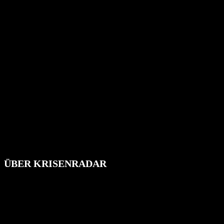
ÜBER KRISENRADAR
Das Krisenradar ist ein innovatives Projekt, das darauf abzielt, die
Bevölkerung über außergewöhnliche Gefahren- und Schadenlagen
wie nationale oder internationale Konflikte, Naturkatastrophen,
Industrieunfälle, Pandemien, terroristische Angriffe und
Migrationskrisen zu informieren. Das System nutzt verschiedene