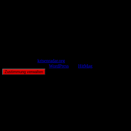
Pollhansheide 38a
D-33758 Schloß Holte-Stukenbrock
Telefon: +49 174 9448913
Mail: kontakt@krisenradar.org
www.krisenradar.org
E-Mail-Support
service@krisenradar.org
Servicezeiten
Montag – Freitag 09:00 – 17:00 Uhr (E-Mail)
Copyright © 2026
krisenradar.org
.
Mit Stolz präsentiert von
WordPress
und
HitMag
.
Zustimmung verwalten