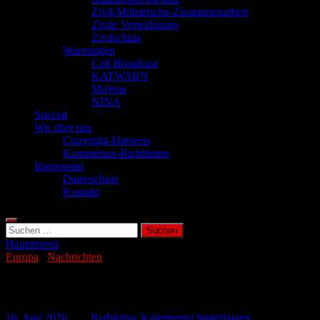
Zivil-Militärische-Zusammenarbeit
Zivile Verteidigung
Zivilschutz
Warnungen
Cell Broadcast
KATWARN
MoWas
NINA
Spezial
Wir über uns
Copyright-Hinweis
Kommentar-Richtlinien
Impressum
Datenschutz
Kontakt
Suchen
nach:
Hauptmenü
Europa
/
Nachrichten
Schwarzmeerflotte plant offenbar Krim-
16. Juni 2026
-
von
Redaktion
-
Kommentar hinterlassen