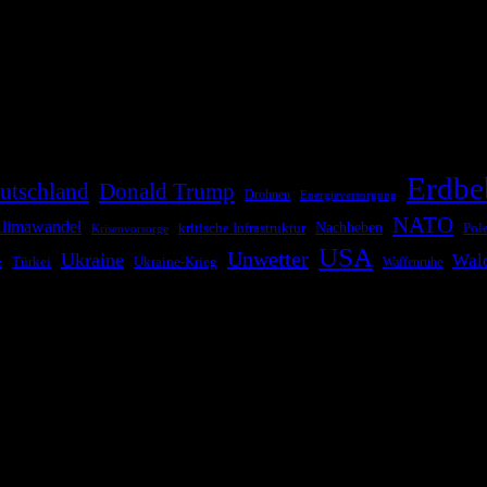
die Bevölkerung über außergewöhnliche Gefahren- und Schadenlagen wie n
risen zu informieren. Das System nutzt verschiedene Technologien und 
Erdbe
utschland
Donald Trump
Drohnen
Energieversorgung
NATO
limawandel
kritische Infrastruktur
Nachbeben
Pol
Krisenvorsorge
USA
Unwetter
Ukraine
Wal
Ukraine-Krieg
Türkei
z
Waffenruhe