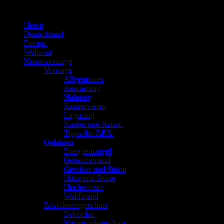
Zum
Inhalt
Home
springen
Deutschland
Europa
Weltweit
Krisenvorsorge
Vorsorge
Allgemeines
Ausrüstung
Nahrung
Konservieren
Lagerung
Kinder und Krisen
Tipps des BBK
Gefahren
Energiemangel
Gebäudebrand
Gewitter und Sturm
Hitze und Dürre
Hochwasser
Waldbrand
Bevölkerungsschutz
Behörden
Katastrophenschutz