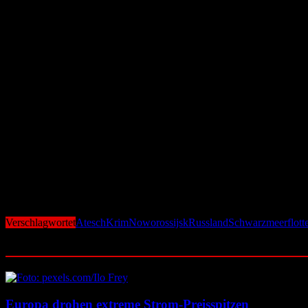
Strategische Bedeutung der Krim bleibt hoch
Trotz möglicher organisatorischer Veränderungen bleibt die Krim für
sowie als logistisches Drehkreuz für den Krieg gegen die Ukraine.
Ein Abzug der Führung würde daher nicht zwangsläufig einen volls
vor Angriffen zu schützen und die Einsatzfähigkeit der Flotte langfrist
Keine Bestätigung aus Moskau
Die russischen Behörden haben sich zu den Berichten bislang nicht 
Meldungen, wie stark sich der militärische Druck auf Russland im S
Sollte sich die Verlegung bestätigen, wäre dies ein weiterer Hinweis d
Anpassungen zwingt. Gleichzeitig bleibt die Entwicklung Teil der In
Verschlagwortet
Atesch
Krim
Noworossijsk
Russland
Schwarzmeerflott
Ähnliche Beiträge
Europa drohen extreme Strom-Preisspitzen