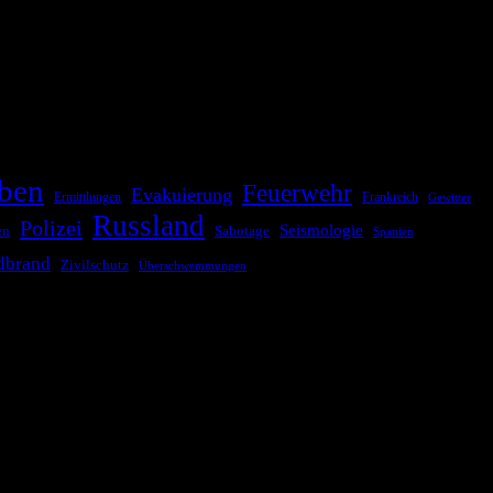
ationale oder internationale Konflikte, Naturkatastrophen,
Kommunikationskanäle, um schnell, effektiv und überparteilich zu
ben
Feuerwehr
Evakuierung
Ermittlungen
Frankreich
Gewitter
Russland
Polizei
Seismologie
Sabotage
en
Spanien
dbrand
Zivilschutz
Überschwemmungen