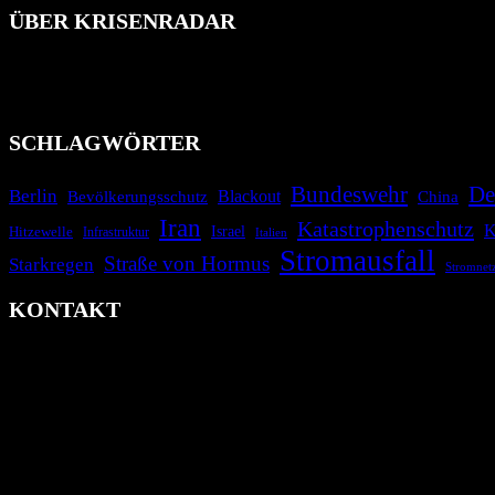
ÜBER KRISENRADAR
Das Krisenradar ist ein innovatives Projekt, das darauf abzielt, 
Industrieunfälle, Pandemien, terroristische Angriffe und Migrationsk
informieren.
SCHLAGWÖRTER
Bundeswehr
De
Berlin
Blackout
China
Bevölkerungsschutz
Iran
Katastrophenschutz
K
Israel
Hitzewelle
Infrastruktur
Italien
Stromausfall
Straße von Hormus
Starkregen
Stromnet
KONTAKT
krisenradar.org
Herausgegeben von winternitzmedia
Pollhansheide 38a
D-33758 Schloß Holte-Stukenbrock
Telefon: +49 174 9448913
Mail: kontakt@krisenradar.org
www.krisenradar.org