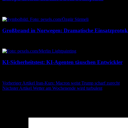
7. August 2026
7. August 2026
Großbrand in Norwegen: Dramatische Einsatzprotok
7. August 2026
7. August 2026
KI-Sicherheitstest: KI-Agenten täuschen Entwickler
7. August 2026
7. August 2026
Beitragsnavigation
Vorheriger Artikel
Iran-Kurs: Macron weist Trump scharf zurecht
Nächster Artikel
Wetter am Wochenende wird turbulent
Schreibe einen Kommentar
Deine E-Mail-Adresse wird nicht veröffentlicht.
Erforderliche Felder 