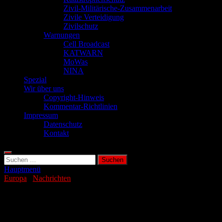
Zivil-Militärische-Zusammenarbeit
Zivile Verteidigung
Zivilschutz
Warnungen
Cell Broadcast
KATWARN
MoWas
NINA
Spezial
Wir über uns
Copyright-Hinweis
Kommentar-Richtlinien
Impressum
Datenschutz
Kontakt
Suchen
nach:
Hauptmenü
Europa
/
Nachrichten
Russland verstärkt Truppen an Nato-
Grenze