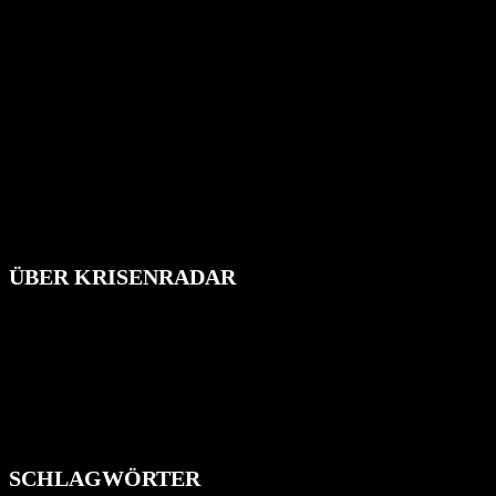
ÜBER KRISENRADAR
Das Krisenradar ist ein innovatives Projekt, das darauf abzielt, die
Bevölkerung über außergewöhnliche Gefahren- und Schadenlagen
wie nationale oder internationale Konflikte, Naturkatastrophen,
Industrieunfälle, Pandemien, terroristische Angriffe und
Migrationskrisen zu informieren. Das System nutzt verschiedene
Technologien und Kommunikationskanäle, um schnell, effektiv und
überparteilich zu informieren.
SCHLAGWÖRTER