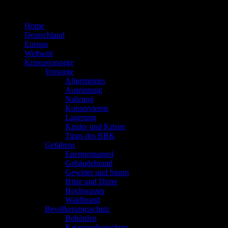
Zum
Inhalt
Home
springen
Deutschland
Europa
Weltweit
Krisenvorsorge
Vorsorge
Allgemeines
Ausrüstung
Nahrung
Konservieren
Lagerung
Kinder und Krisen
Tipps des BBK
Gefahren
Energiemangel
Gebäudebrand
Gewitter und Sturm
Hitze und Dürre
Hochwasser
Waldbrand
Bevölkerungsschutz
Behörden
Katastrophenschutz