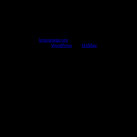
Mail: kontakt@krisenradar.org
www.krisenradar.org
E-Mail-Support
service@krisenradar.org
Servicezeiten
Montag – Freitag 09:00 – 17:00 Uhr (E-Mail)
Copyright © 2026
krisenradar.org
.
Mit Stolz präsentiert von
WordPress
und
HitMag
.