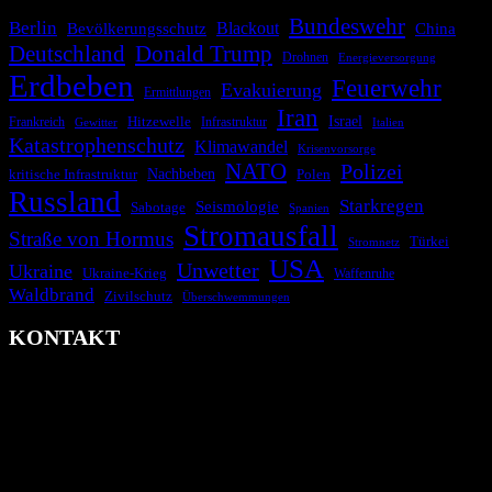
Bundeswehr
Berlin
Blackout
China
Bevölkerungsschutz
Deutschland
Donald Trump
Drohnen
Energieversorgung
Erdbeben
Feuerwehr
Evakuierung
Ermittlungen
Iran
Israel
Frankreich
Hitzewelle
Infrastruktur
Italien
Gewitter
Katastrophenschutz
Klimawandel
Krisenvorsorge
NATO
Polizei
kritische Infrastruktur
Nachbeben
Polen
Russland
Starkregen
Seismologie
Sabotage
Spanien
Stromausfall
Straße von Hormus
Türkei
Stromnetz
USA
Unwetter
Ukraine
Ukraine-Krieg
Waffenruhe
Waldbrand
Zivilschutz
Überschwemmungen
KONTAKT
krisenradar.org
Herausgegeben von winternitzmedia
Pollhansheide 38a
D-33758 Schloß Holte-Stukenbrock
Telefon: +49 174 9448913