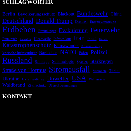
SCHLAGWÖRTER
Bundeswehr
Berlin
Bevölkerungsschutz
Blackout
China
Deutschland
Donald Trump
Drohnen
Energieversorgung
Erdbeben
Feuerwehr
Evakuierung
Ermittlungen
Iran
Israel
Hitzewelle
Frankreich
Infrastruktur
Italien
Gewitter
Katastrophenschutz
Klimawandel
Krisenvorsorge
NATO
Polizei
kritische Infrastruktur
Nachbeben
Polen
Russland
Starkregen
Seismologie
Sabotage
Spanien
Stromausfall
Straße von Hormus
Türkei
Stromnetz
USA
Unwetter
Ukraine
Ukraine-Krieg
Waffenruhe
Waldbrand
Zivilschutz
Überschwemmungen
KONTAKT
krisenradar.org
Herausgegeben von winternitzmedia
Pollhansheide 38a
D-33758 Schloß Holte-Stukenbrock