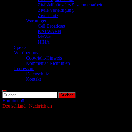
Zivil-Militärische-Zusammenarbeit
Zivile Verteidigung
Zivilschutz
Warnungen
Cell Broadcast
KATWARN
MoWas
NINA
Spezial
Wir über uns
Copyright-Hinweis
Kommentar-Richtlinien
Impressum
Datenschutz
Kontakt
Suchen
nach:
Hauptmenü
Deutschland
/
Nachrichten
Polizisten dürfen heimlich in Wohnungen
einbrechen