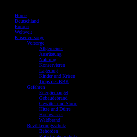
Zum
Inhalt
Home
springen
Deutschland
Europa
Weltweit
Krisenvorsorge
Vorsorge
Allgemeines
Ausrüstung
Nahrung
Konservieren
Lagerung
Kinder und Krisen
Tipps des BBK
Gefahren
Energiemangel
Gebäudebrand
Gewitter und Sturm
Hitze und Dürre
Hochwasser
Waldbrand
Bevölkerungsschutz
Behörden
Katastrophenschutz