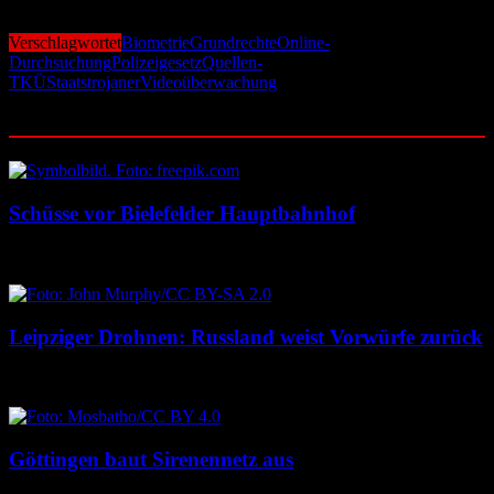
die Berliner Polizeireform ein bundesweites Signal senden könnte.
Verschlagwortet
Biometrie
Grundrechte
Online-
Durchsuchung
Polizeigesetz
Quellen-
TKÜ
Staatstrojaner
Videoüberwachung
Ähnliche Beiträge
Schüsse vor Bielefelder Hauptbahnhof
9. August 2026
9. August 2026
Leipziger Drohnen: Russland weist Vorwürfe zurück
8. August 2026
8. August 2026
Göttingen baut Sirenennetz aus