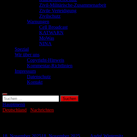
Zivil-Militärische-Zusammenarbeit
Zivile Verteidigung
Zivilschutz
Warnungen
Cell Broadcast
KATWARN
MoWas
NINA
Spezial
Wir über uns
Copyright-Hinweis
Kommentar-Richtlinien
Impressum
Datenschutz
Kontakt
Suchen
nach:
Hauptmenü
Deutschland
/
Nachrichten
Polizei findet 5 Kilo Kokain in Auto
18. November 2025
18. November 2025
-
von
André Winternitz
-