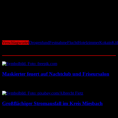
Tages einem Haftrichter vorzuführen.
Die Fahndung nach dem noch flüchtigen mutmaßlichen Mittäter
läuft unter Hochdruck. Die Polizei prüft derzeit, ob weitere
Personen an dem mutmaßlichen Drogentransport beteiligt waren
und ob das Hotelzimmer als Umschlagpunkt diente.
Die Ermittlungen dauern an.
Verschlagwortet
Drogenfund
Festnahme
Flucht
Hotelzimmer
Kokain
Köl
Ähnliche Beiträge
Maskierter feuert auf Nachtclub und Friseursalon
10. August 2026
10. August 2026
Großflächiger Stromausfall im Kreis Miesbach
10. August 2026
10. August 2026