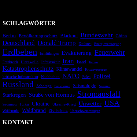
Migrationskrisen zu informieren. Das System nutzt verschiedene
Technologien und Kommunikationskanäle, um schnell, effektiv und
überparteilich zu informieren.
SCHLAGWÖRTER
Bundeswehr
Berlin
Bevölkerungsschutz
Blackout
China
Deutschland
Donald Trump
Drohnen
Energieversorgung
Erdbeben
Feuerwehr
Evakuierung
Ermittlungen
Iran
Israel
Frankreich
Hitzewelle
Infrastruktur
Italien
Katastrophenschutz
Klimawandel
Krisenvorsorge
NATO
Polizei
kritische Infrastruktur
Nachbeben
Polen
Russland
Seismologie
Sabotage
Spanien
Sanktionen
Stromausfall
Straße von Hormus
Starkregen
USA
Unwetter
Ukraine
Ukraine-Krieg
Türkei
Stromnetz
Waldbrand
Zivilschutz
Waffenruhe
Überschwemmungen
KONTAKT
krisenradar.org