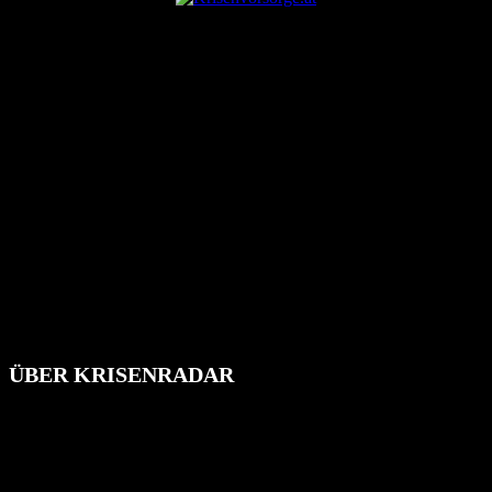
ÜBER KRISENRADAR
Das Krisenradar ist ein innovatives Projekt, das darauf abzielt, die
Bevölkerung über außergewöhnliche Gefahren- und Schadenlagen
wie nationale oder internationale Konflikte, Naturkatastrophen,
Industrieunfälle, Pandemien, terroristische Angriffe und