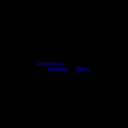
Herausgegeben von winternitzmedia
Pollhansheide 38a
D-33758 Schloß Holte-Stukenbrock
Telefon: +49 174 9448913
Mail: kontakt@krisenradar.org
www.krisenradar.org
E-Mail-Support
service@krisenradar.org
Servicezeiten
Montag – Freitag 09:00 – 17:00 Uhr (E-Mail)
Copyright © 2026
krisenradar.org
.
Mit Stolz präsentiert von
WordPress
und
HitMag
.