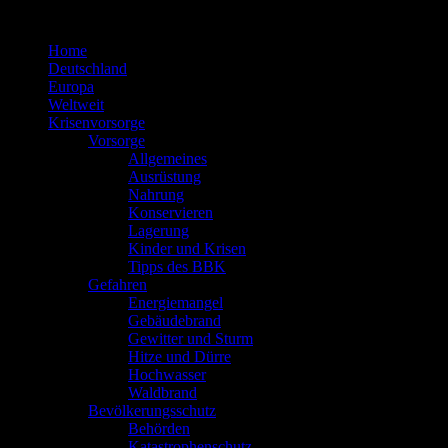
Zum
Inhalt
Home
springen
Deutschland
Europa
Weltweit
Krisenvorsorge
Vorsorge
Allgemeines
Ausrüstung
Nahrung
Konservieren
Lagerung
Kinder und Krisen
Tipps des BBK
Gefahren
Energiemangel
Gebäudebrand
Gewitter und Sturm
Hitze und Dürre
Hochwasser
Waldbrand
Bevölkerungsschutz
Behörden
Katastrophenschutz