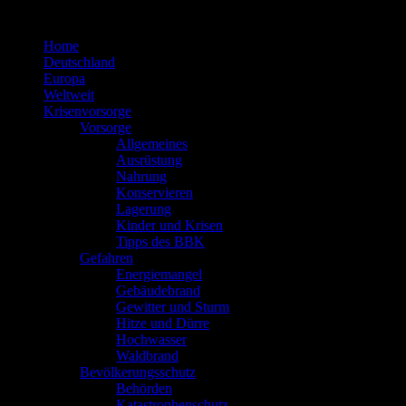
Zum
Inhalt
Home
springen
Deutschland
Europa
Weltweit
Krisenvorsorge
Vorsorge
Allgemeines
Ausrüstung
Nahrung
Konservieren
Lagerung
Kinder und Krisen
Tipps des BBK
Gefahren
Energiemangel
Gebäudebrand
Gewitter und Sturm
Hitze und Dürre
Hochwasser
Waldbrand
Bevölkerungsschutz
Behörden
Katastrophenschutz