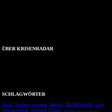
ÜBER KRISENRADAR
Das Krisenradar ist ein innovatives Projekt, das darauf abzielt, die
Bevölkerung über außergewöhnliche Gefahren- und Schadenlagen
wie nationale oder internationale Konflikte, Naturkatastrophen,
Industrieunfälle, Pandemien, terroristische Angriffe und
Migrationskrisen zu informieren. Das System nutzt verschiedene
Technologien und Kommunikationskanäle, um schnell, effektiv und
überparteilich zu informieren.
SCHLAGWÖRTER
Bundeswehr
Berlin
Blackout
China
Bevölkerungsschutz
Deutschland
Donald Trump
Drohnen
Energieversorgung