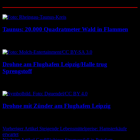
Ähnliche Beiträge
Taunus: 20.000 Quadratmeter Wald in Flammen
6. August 2026
6. August 2026
Drohne am Flughafen Leipzig/Halle trug
Sprengstoff
6. August 2026
6. August 2026
Drohne mit Zünder am Flughafen Leipzig
5. August 2026
5. August 2026
Beitragsnavigation
Vorheriger Artikel
Steigende Lebensmittelpreise: Hamsterkäufe
erwartet
Nächster Artikel
Großflächiger Stromausfall in Potsdam