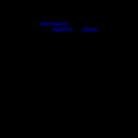
E-Mail-Support
service@krisenradar.org
Servicezeiten
Montag – Freitag 09:00 – 17:00 Uhr (E-Mail)
Copyright © 2026
krisenradar.org
.
Mit Stolz präsentiert von
WordPress
und
HitMag
.