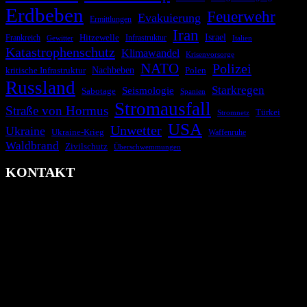
Erdbeben
Feuerwehr
Evakuierung
Ermittlungen
Iran
Israel
Frankreich
Hitzewelle
Infrastruktur
Italien
Gewitter
Katastrophenschutz
Klimawandel
Krisenvorsorge
NATO
Polizei
kritische Infrastruktur
Nachbeben
Polen
Russland
Starkregen
Seismologie
Sabotage
Spanien
Stromausfall
Straße von Hormus
Türkei
Stromnetz
USA
Unwetter
Ukraine
Ukraine-Krieg
Waffenruhe
Waldbrand
Zivilschutz
Überschwemmungen
KONTAKT
krisenradar.org
Herausgegeben von winternitzmedia
Pollhansheide 38a
D-33758 Schloß Holte-Stukenbrock
Telefon: +49 174 9448913
Mail: kontakt@krisenradar.org
www.krisenradar.org