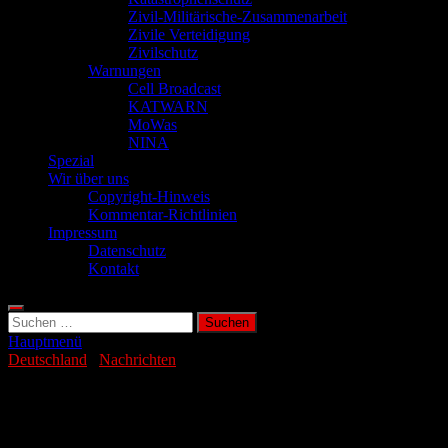
Zivil-Militärische-Zusammenarbeit
Zivile Verteidigung
Zivilschutz
Warnungen
Cell Broadcast
KATWARN
MoWas
NINA
Spezial
Wir über uns
Copyright-Hinweis
Kommentar-Richtlinien
Impressum
Datenschutz
Kontakt
Suchen
nach:
Hauptmenü
Deutschland
/
Nachrichten
Polizei findet 120 Kilo Pyrotechnik in
Wohnung