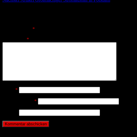
Schreibe einen Kommentar
Deine E-Mail-Adresse wird nicht veröffentlicht.
Erforderliche
Felder sind mit
*
markiert
Kommentar
*
Name
*
E-Mail-Adresse
*
Website