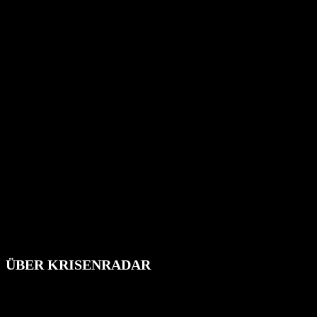
ÜBER KRISENRADAR
Das Krisenradar ist ein innovatives Projekt, das darauf abzielt, 
Industrieunfälle, Pandemien, terroristische Angriffe und Migrationsk
informieren.