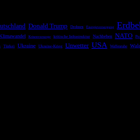
Erdbe
utschland
Donald Trump
Drohnen
Energieversorgung
NATO
Klimawandel
kritische Infrastruktur
Nachbeben
Po
Krisenvorsorge
USA
Unwetter
Ukraine
Wal
Ukraine-Krieg
Türkei
z
Waffenruhe