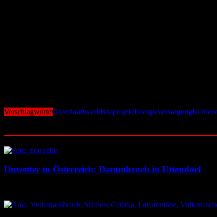
Risiko Zeitplan und Finanzierung
Wie bei anderen europäischen Reaktoren drohen Verzögerungen und Ko
Zeit- und Budgetrahmen hinauswachsen. Auch in Polen ist die Finanzie
Weitere AKWs geplant – aber Endlager fehlt
Neben dem Küstenkraftwerk ist ein zweites Atomkraftwerk bei Łódź ge
Anteil erneuerbarer Energien – doch ohne Atomkraft könnte Polen sei
Verschlagwortet
Atomkraftwerk
Bauprojekt
Energieversorgung
Kernene
Ähnliche Beiträge
Unwetter in Österreich: Dammbruch in Uttendorf
8. August 2026
8. August 2026