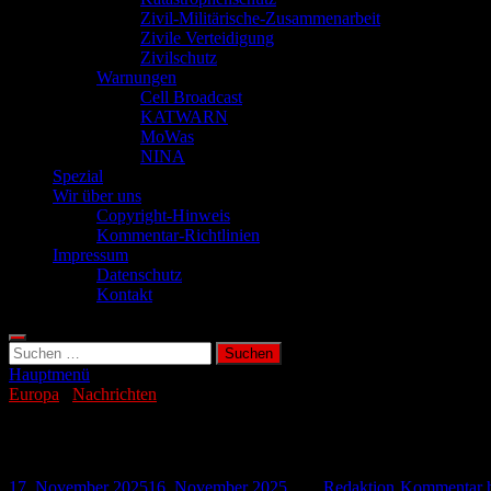
Zivil-Militärische-Zusammenarbeit
Zivile Verteidigung
Zivilschutz
Warnungen
Cell Broadcast
KATWARN
MoWas
NINA
Spezial
Wir über uns
Copyright-Hinweis
Kommentar-Richtlinien
Impressum
Datenschutz
Kontakt
Suchen
nach:
Hauptmenü
Europa
/
Nachrichten
Polen baut neues Atomkraftwerk
17. November 2025
16. November 2025
-
von
Redaktion
-
Kommentar h