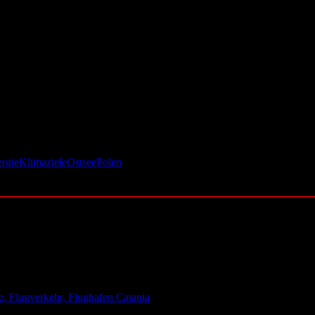
stenexplosionen. Beispiele wie Olkiluoto-3 in Finnland oder Hinkley 
rung noch nicht vollständig gesichert: Der Staat trägt nur etwa 30 Pr
plant. Zudem setzt Polen auf kleine modulare Reaktoren (SMR), die in
ne Klimaziele kaum erreichen. Noch ungelöst bleibt jedoch eine zentra
rgie
Klimaziele
Ostsee
Polen