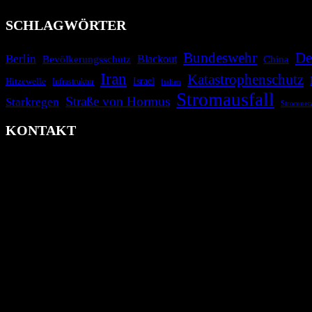
SCHLAGWÖRTER
Bundeswehr
De
Berlin
Bevölkerungsschutz
Blackout
China
Iran
Katastrophenschutz
Israel
Hitzewelle
Infrastruktur
Italien
Stromausfall
Straße von Hormus
Starkregen
Stromnet
KONTAKT
krisenradar.org
Herausgegeben von winternitzmedia
Pollhansheide 38a
D-33758 Schloß Holte-Stukenbrock
Telefon: +49 174 9448913
Mail: kontakt@krisenradar.org
www.krisenradar.org
E-Mail-Support
service@krisenradar.org
Servicezeiten
Montag – Freitag 09:00 – 17:00 Uhr (E-Mail)