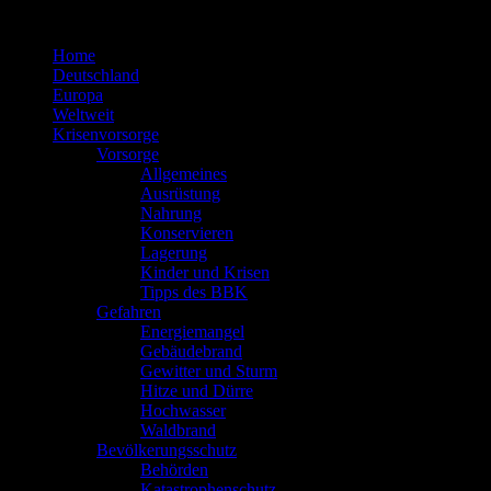
Zum
Inhalt
Home
springen
Deutschland
Europa
Weltweit
Krisenvorsorge
Vorsorge
Allgemeines
Ausrüstung
Nahrung
Konservieren
Lagerung
Kinder und Krisen
Tipps des BBK
Gefahren
Energiemangel
Gebäudebrand
Gewitter und Sturm
Hitze und Dürre
Hochwasser
Waldbrand
Bevölkerungsschutz
Behörden
Katastrophenschutz