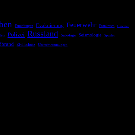
ben
Feuerwehr
Evakuierung
Ermittlungen
Frankreich
Gewitter
Russland
Polizei
Seismologie
Sabotage
len
Spanien
dbrand
Zivilschutz
Überschwemmungen