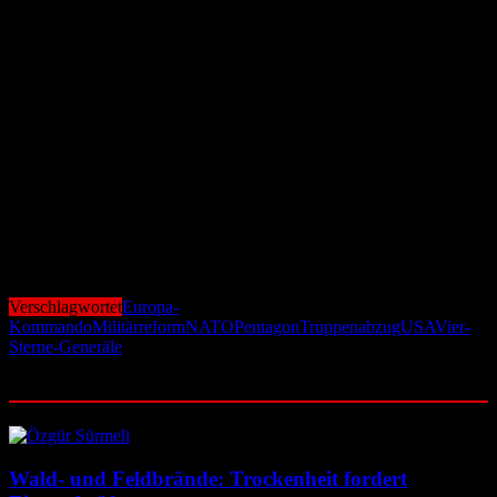
Was die geplante Reform konkret für Deutschland bedeutet, ist
derzeit offen. Stuttgart ist nicht nur Sitz des Europa-Kommandos,
sondern auch ein zentrales Drehkreuz für US-Operationen in
Europa und Afrika. Eine strukturelle Herabstufung könnte die
politische und militärische Bedeutung des Standorts schwächen –
und neue Debatten über Europas Fähigkeit zur eigenständigen
Verteidigung befeuern.
Klar ist jedoch schon jetzt: Die angekündigten Pläne markieren
einen strategischen Wendepunkt. Sollten sie umgesetzt werden,
würden die USA ihre Rolle als militärischer Garant Europas neu
definieren – mit weitreichenden Folgen für Nato, EU und die
Sicherheitsordnung des Kontinents.
Verschlagwortet
Europa-
Kommando
Militärreform
NATO
Pentagon
Truppenabzug
USA
Vier-
Sterne-Generäle
Ähnliche Beiträge
Wald- und Feldbrände: Trockenheit fordert