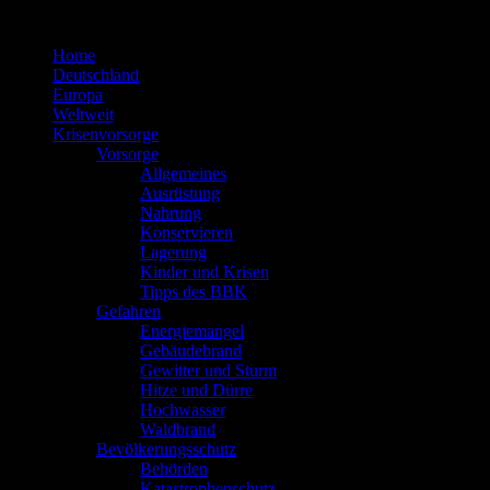
Zum
Inhalt
Home
springen
Deutschland
Europa
Weltweit
Krisenvorsorge
Vorsorge
Allgemeines
Ausrüstung
Nahrung
Konservieren
Lagerung
Kinder und Krisen
Tipps des BBK
Gefahren
Energiemangel
Gebäudebrand
Gewitter und Sturm
Hitze und Dürre
Hochwasser
Waldbrand
Bevölkerungsschutz
Behörden
Katastrophenschutz