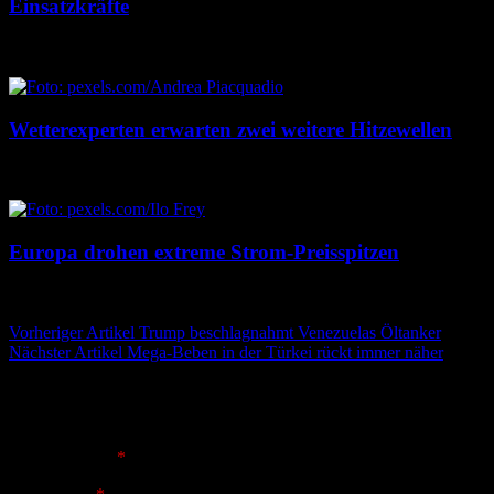
Einsatzkräfte
7. August 2026
7. August 2026
Wetterexperten erwarten zwei weitere Hitzewellen
7. August 2026
7. August 2026
Europa drohen extreme Strom-Preisspitzen
7. August 2026
7. August 2026
Beitragsnavigation
Vorheriger Artikel
Trump beschlagnahmt Venezuelas Öltanker
Nächster Artikel
Mega-Beben in der Türkei rückt immer näher
Schreibe einen Kommentar
Deine E-Mail-Adresse wird nicht veröffentlicht.
Erforderliche
Felder sind mit
*
markiert