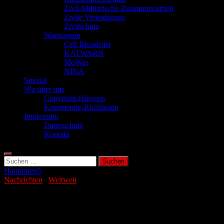
Zivil-Militärische-Zusammenarbeit
Zivile Verteidigung
Zivilschutz
Warnungen
Cell Broadcast
KATWARN
MoWas
NINA
Spezial
Wir über uns
Copyright-Hinweis
Kommentar-Richtlinien
Impressum
Datenschutz
Kontakt
Suchen
nach:
Hauptmenü
Nachrichten
/
Weltweit
Pentagon plant Herabstufung des
Europa-Kommandos