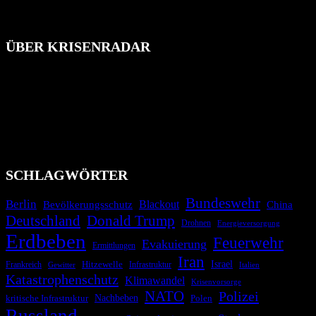
ÜBER KRISENRADAR
Das Krisenradar ist ein innovatives Projekt, das darauf abzielt, die
Bevölkerung über außergewöhnliche Gefahren- und Schadenlagen
wie nationale oder internationale Konflikte, Naturkatastrophen,
Industrieunfälle, Pandemien, terroristische Angriffe und
Migrationskrisen zu informieren. Das System nutzt verschiedene
Technologien und Kommunikationskanäle, um schnell, effektiv und
überparteilich zu informieren.
SCHLAGWÖRTER
Bundeswehr
Berlin
Blackout
China
Bevölkerungsschutz
Deutschland
Donald Trump
Drohnen
Energieversorgung
Erdbeben
Feuerwehr
Evakuierung
Ermittlungen
Iran
Israel
Hitzewelle
Frankreich
Infrastruktur
Italien
Gewitter
Katastrophenschutz
Klimawandel
Krisenvorsorge
NATO
Polizei
kritische Infrastruktur
Nachbeben
Polen