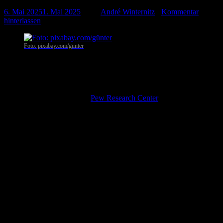
6. Mai 2025
1. Mai 2025
-
von
André Winternitz
-
Kommentar
hinterlassen
Foto: pixabay.com/günter
Washington
. Es gibt einen deutlichen Unterschied in der
Bewertung der Wichtigkeit von Pressefreiheit, Redefreiheit und der
Freiheit des Internets auf der einen und dem Gefühl, sich selbst
auszudrücken, auf der anderen Seite. Zu diesem Ergebnis kommt
eine Meinungsumfrage des
Pew Research Center
in 35 Ländern.
„Freiheitslücke“ überwiegt
Insgesamt sagt ein Median von 61 Prozent der Erwachsenen, dass
Pressefreiheit in ihrem Land sehr wichtig ist. Weiteren 23 Prozent ist
dies einigermaßen wichtig. Jedoch nur 28 Prozent gehen davon aus,
dass die Medien in ihrem Land vollständig frei über Nachrichten
berichten. Weitere 38 Prozent wiederum nehmen an, dass die
Medien im Großen und Ganzen frei sind.
Ähnlich geht weltweit ein Median von 59 Prozent davon aus, dass
die Redefreiheit in ihrem Land sehr relevant ist. 31 Prozent geben
zudem an, dass die Redefreiheit an ihrem Wohnort vollständig