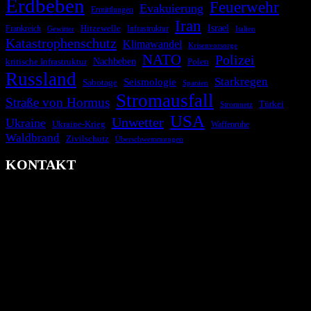
Erdbeben
Feuerwehr
Evakuierung
Ermittlungen
Iran
Israel
Frankreich
Hitzewelle
Infrastruktur
Italien
Gewitter
Katastrophenschutz
Klimawandel
Krisenvorsorge
NATO
Polizei
kritische Infrastruktur
Nachbeben
Polen
Russland
Starkregen
Seismologie
Sabotage
Spanien
Stromausfall
Straße von Hormus
Türkei
Stromnetz
USA
Unwetter
Ukraine
Ukraine-Krieg
Waffenruhe
Waldbrand
Zivilschutz
Überschwemmungen
KONTAKT
krisenradar.org
Herausgegeben von winternitzmedia
Pollhansheide 38a
D-33758 Schloß Holte-Stukenbrock
Telefon: +49 174 9448913
Mail: kontakt@krisenradar.org
www.krisenradar.org
E-Mail-Support