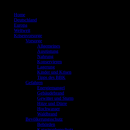
Zum
Inhalt
Home
springen
Deutschland
Europa
Weltweit
Krisenvorsorge
Vorsorge
Allgemeines
Ausrüstung
Nahrung
Konservieren
Lagerung
Kinder und Krisen
Tipps des BBK
Gefahren
Energiemangel
Gebäudebrand
Gewitter und Sturm
Hitze und Dürre
Hochwasser
Waldbrand
Bevölkerungsschutz
Behörden
Katastrophenschutz