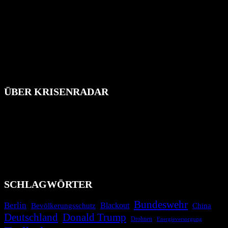
ÜBER KRISENRADAR
Das Krisenradar ist ein innovatives Projekt, das darauf abzielt, die
Bevölkerung über außergewöhnliche Gefahren- und Schadenlagen
wie nationale oder internationale Konflikte, Naturkatastrophen,
Industrieunfälle, Pandemien, terroristische Angriffe und
Migrationskrisen zu informieren. Das System nutzt verschiedene
Technologien und Kommunikationskanäle, um schnell, effektiv und
überparteilich zu informieren.
SCHLAGWÖRTER
Bundeswehr
Berlin
Blackout
China
Bevölkerungsschutz
Deutschland
Donald Trump
Drohnen
Energieversorgung