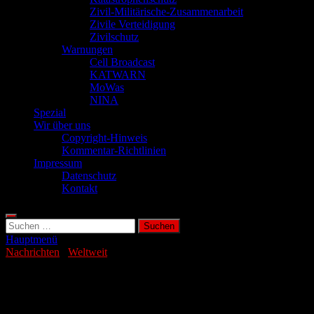
Zivil-Militärische-Zusammenarbeit
Zivile Verteidigung
Zivilschutz
Warnungen
Cell Broadcast
KATWARN
MoWas
NINA
Spezial
Wir über uns
Copyright-Hinweis
Kommentar-Richtlinien
Impressum
Datenschutz
Kontakt
Suchen
nach:
Hauptmenü
Nachrichten
/
Weltweit
Nur 28 Prozent sehen Pressefreiheit
gegeben