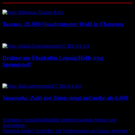
Taunus: 20.000 Quadratmeter Wald in Flammen
6. August 2026
6. August 2026
Drohne am Flughafen Leipzig/Halle trug
Sprengstoff
6. August 2026
6. August 2026
Venezuela: Zahl der Toten steigt auf mehr als 6.000
6. August 2026
6. August 2026
Beitragsnavigation
Vorheriger Artikel
Grillunfälle treffen besonders Kinder und
Jugendliche
Nächster Artikel
Deutscher mit Waffenarsenal an Grenze gestoppt