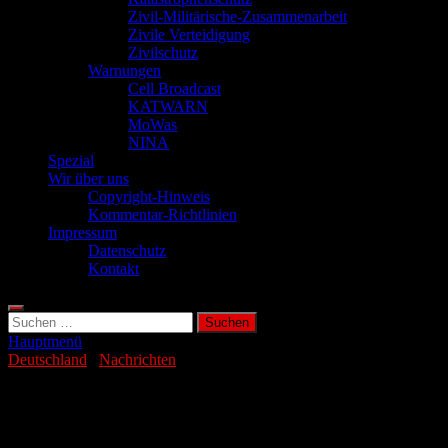
Zivil-Militärische-Zusammenarbeit
Zivile Verteidigung
Zivilschutz
Warnungen
Cell Broadcast
KATWARN
MoWas
NINA
Spezial
Wir über uns
Copyright-Hinweis
Kommentar-Richtlinien
Impressum
Datenschutz
Kontakt
Suchen
nach:
Hauptmenü
Deutschland
/
Nachrichten
Neues DWD-Portal bündelt Warnungen
vor Naturgefahren