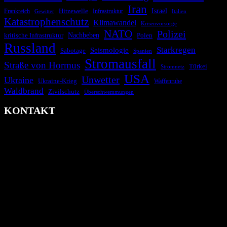
Iran
Israel
Hitzewelle
Frankreich
Infrastruktur
Italien
Gewitter
Katastrophenschutz
Klimawandel
Krisenvorsorge
NATO
Polizei
kritische Infrastruktur
Nachbeben
Polen
Russland
Starkregen
Seismologie
Sabotage
Spanien
Stromausfall
Straße von Hormus
Türkei
Stromnetz
USA
Unwetter
Ukraine
Ukraine-Krieg
Waffenruhe
Waldbrand
Zivilschutz
Überschwemmungen
KONTAKT
krisenradar.org
Herausgegeben von winternitzmedia
Pollhansheide 38a
D-33758 Schloß Holte-Stukenbrock
Telefon: +49 174 9448913
Mail: kontakt@krisenradar.org
www.krisenradar.org
E-Mail-Support
service@krisenradar.org