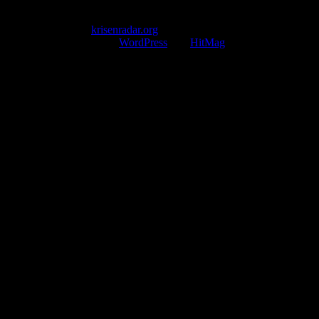
Servicezeiten
Montag – Freitag 09:00 – 17:00 Uhr (E-Mail)
Copyright © 2026
krisenradar.org
.
Mit Stolz präsentiert von
WordPress
und
HitMag
.