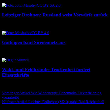
Leipziger Drohnen: Russland weist Vorwürfe zurück
8. August 2026
8. August 2026
Göttingen baut Sirenennetz aus
8. August 2026
8. August 2026
Wald- und Feldbrände: Trockenheit fordert
Einsatzkräfte
7. August 2026
7. August 2026
Beitragsnavigation
Vorheriger Artikel
Wie Windenergie Dänemarks Elektrifizierung
vorantreibt
Nächster Artikel
Leichtes Erdbeben (M2.0) nahe Bad Reichenhall