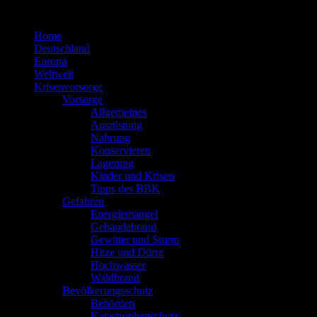
Zum
Inhalt
Home
springen
Deutschland
Europa
Weltweit
Krisenvorsorge
Vorsorge
Allgemeines
Ausrüstung
Nahrung
Konservieren
Lagerung
Kinder und Krisen
Tipps des BBK
Gefahren
Energiemangel
Gebäudebrand
Gewitter und Sturm
Hitze und Dürre
Hochwasser
Waldbrand
Bevölkerungsschutz
Behörden
Katastrophenschutz