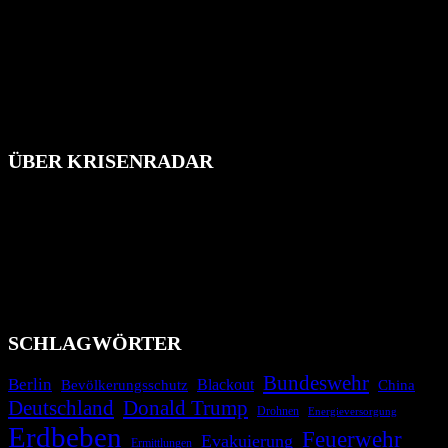
ÜBER KRISENRADAR
Das Krisenradar ist ein innovatives Projekt, das darauf abzielt, die
Bevölkerung über außergewöhnliche Gefahren- und Schadenlagen
wie nationale oder internationale Konflikte, Naturkatastrophen,
Industrieunfälle, Pandemien, terroristische Angriffe und
Migrationskrisen zu informieren. Das System nutzt verschiedene
Technologien und Kommunikationskanäle, um schnell, effektiv und
überparteilich zu informieren.
SCHLAGWÖRTER
Bundeswehr
Berlin
Bevölkerungsschutz
Blackout
China
Deutschland
Donald Trump
Drohnen
Energieversorgung
Erdbeben
Feuerwehr
Evakuierung
Ermittlungen