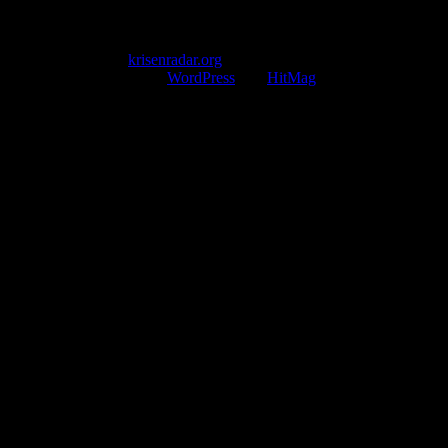
service@krisenradar.org
Servicezeiten
Montag – Freitag 09:00 – 17:00 Uhr (E-Mail)
Copyright © 2026
krisenradar.org
.
Mit Stolz präsentiert von
WordPress
und
HitMag
.