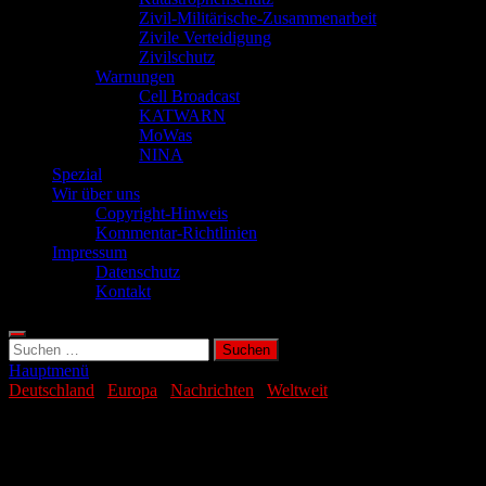
Zivil-Militärische-Zusammenarbeit
Zivile Verteidigung
Zivilschutz
Warnungen
Cell Broadcast
KATWARN
MoWas
NINA
Spezial
Wir über uns
Copyright-Hinweis
Kommentar-Richtlinien
Impressum
Datenschutz
Kontakt
Suchen
nach:
Hauptmenü
Deutschland
/
Europa
/
Nachrichten
/
Weltweit
Medienkompetenz schützt vor falschen
News