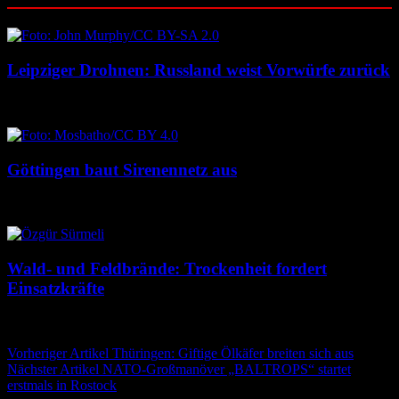
Leipziger Drohnen: Russland weist Vorwürfe zurück
8. August 2026
8. August 2026
Göttingen baut Sirenennetz aus
8. August 2026
8. August 2026
Wald- und Feldbrände: Trockenheit fordert
Einsatzkräfte
7. August 2026
7. August 2026
Beitragsnavigation
Vorheriger Artikel
Thüringen: Giftige Ölkäfer breiten sich aus
Nächster Artikel
NATO-Großmanöver „BALTROPS“ startet
erstmals in Rostock