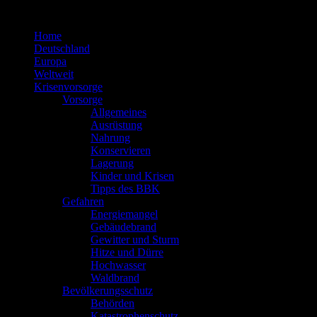
Zum
Inhalt
Home
springen
Deutschland
Europa
Weltweit
Krisenvorsorge
Vorsorge
Allgemeines
Ausrüstung
Nahrung
Konservieren
Lagerung
Kinder und Krisen
Tipps des BBK
Gefahren
Energiemangel
Gebäudebrand
Gewitter und Sturm
Hitze und Dürre
Hochwasser
Waldbrand
Bevölkerungsschutz
Behörden
Katastrophenschutz