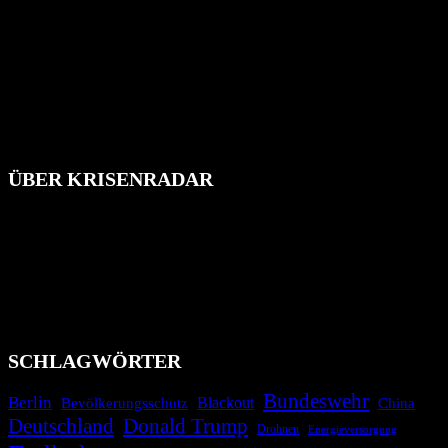
ÜBER KRISENRADAR
Das Krisenradar ist ein innovatives Projekt, das darauf abzielt, die
Bevölkerung über außergewöhnliche Gefahren- und Schadenlagen
wie nationale oder internationale Konflikte, Naturkatastrophen,
Industrieunfälle, Pandemien, terroristische Angriffe und
Migrationskrisen zu informieren. Das System nutzt verschiedene
Technologien und Kommunikationskanäle, um schnell, effektiv und
überparteilich zu informieren.
SCHLAGWÖRTER
Bundeswehr
Berlin
Bevölkerungsschutz
Blackout
China
Deutschland
Donald Trump
Drohnen
Energieversorgung