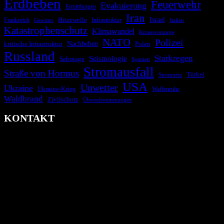
Erdbeben
Feuerwehr
Evakuierung
Ermittlungen
Iran
Israel
Hitzewelle
Frankreich
Infrastruktur
Italien
Gewitter
Katastrophenschutz
Klimawandel
Krisenvorsorge
NATO
Polizei
kritische Infrastruktur
Nachbeben
Polen
Russland
Starkregen
Seismologie
Sabotage
Spanien
Stromausfall
Straße von Hormus
Türkei
Stromnetz
USA
Unwetter
Ukraine
Ukraine-Krieg
Waffenruhe
Waldbrand
Zivilschutz
Überschwemmungen
KONTAKT
krisenradar.org
Herausgegeben von winternitzmedia
Pollhansheide 38a
D-33758 Schloß Holte-Stukenbrock
Telefon: +49 174 9448913
Mail: kontakt@krisenradar.org
www.krisenradar.org
E-Mail-Support