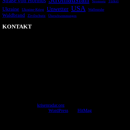
Straße von Hormus
Türkei
Stromnetz
USA
Unwetter
Ukraine
Ukraine-Krieg
Waffenruhe
Waldbrand
Zivilschutz
Überschwemmungen
KONTAKT
krisenradar.org
Herausgegeben von winternitzmedia
Pollhansheide 38a
D-33758 Schloß Holte-Stukenbrock
Telefon: +49 174 9448913
Mail: kontakt@krisenradar.org
www.krisenradar.org
E-Mail-Support
service@krisenradar.org
Servicezeiten
Montag – Freitag 09:00 – 17:00 Uhr (E-Mail)
Copyright © 2026
krisenradar.org
.
Mit Stolz präsentiert von
WordPress
und
HitMag
.