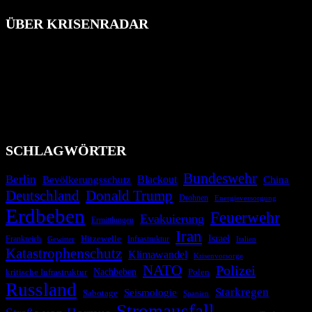
ÜBER KRISENRADAR
Das Krisenradar ist ein innovatives Projekt, das darauf abzielt, die
Bevölkerung über außergewöhnliche Gefahren- und Schadenlagen
wie nationale oder internationale Konflikte, Naturkatastrophen,
Industrieunfälle, Pandemien, terroristische Angriffe und
Migrationskrisen zu informieren. Das System nutzt verschiedene
Technologien und Kommunikationskanäle, um schnell, effektiv und
überparteilich zu informieren.
SCHLAGWÖRTER
Bundeswehr
Berlin
Bevölkerungsschutz
Blackout
China
Deutschland
Donald Trump
Drohnen
Energieversorgung
Erdbeben
Feuerwehr
Evakuierung
Ermittlungen
Iran
Israel
Hitzewelle
Frankreich
Infrastruktur
Italien
Gewitter
Katastrophenschutz
Klimawandel
Krisenvorsorge
NATO
Polizei
kritische Infrastruktur
Nachbeben
Polen
Russland
Starkregen
Seismologie
Sabotage
Spanien
Stromausfall