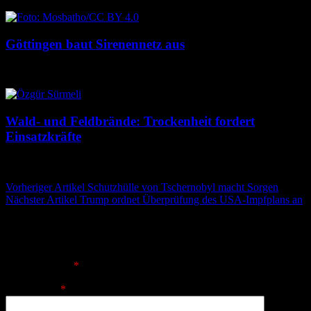
Göttingen baut Sirenennetz aus
8. August 2026
8. August 2026
Wald- und Feldbrände: Trockenheit fordert
Einsatzkräfte
7. August 2026
7. August 2026
Beitragsnavigation
Vorheriger Artikel
Schutzhülle von Tschernobyl macht Sorgen
Nächster Artikel
Trump ordnet Überprüfung des USA-Impfplans an
Schreibe einen Kommentar
Deine E-Mail-Adresse wird nicht veröffentlicht.
Erforderliche
Felder sind mit
*
markiert
Kommentar
*