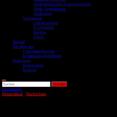
Zivil-Militärische-Zusammenarbeit
Zivile Verteidigung
Zivilschutz
Warnungen
Cell Broadcast
KATWARN
MoWas
NINA
Spezial
Wir über uns
Copyright-Hinweis
Kommentar-Richtlinien
Impressum
Datenschutz
Kontakt
Suchen
nach:
Hauptmenü
Deutschland
/
Nachrichten
Mann ersticht Ex-Partnerin auf offener
Straße