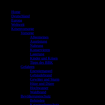
Zum
Inhalt
Home
springen
Deutschland
Europa
Weltweit
Krisenvorsorge
Vorsorge
Allgemeines
Ausrüstung
Nahrung
Konservieren
Lagerung
Kinder und Krisen
Tipps des BBK
Gefahren
Energiemangel
Gebäudebrand
Gewitter und Sturm
Hitze und Dürre
Hochwasser
Waldbrand
Bevölkerungsschutz
Behörden
Katastrophenschutz