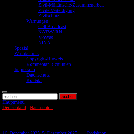
Zivil-Militärische-Zusammenarbeit
Zivile Verteidigung
Zivilschutz
Warnungen
Cell Broadcast
KATWARN
MoWas
NINA
Spezial
Wir über uns
Copyright-Hinweis
Kommentar-Richtlinien
Impressum
Datenschutz
Kontakt
Suchen
nach:
Hauptmenü
Deutschland
/
Nachrichten
Landwirte protestieren vor Lidl-Zentrale
16. Dezember 2025
15. Dezember 2025
-
von
Redaktion
-