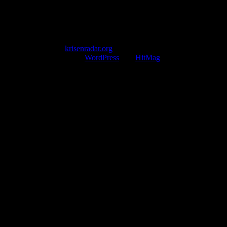
E-Mail-Support
service@krisenradar.org
Servicezeiten
Montag – Freitag 09:00 – 17:00 Uhr (E-Mail)
Copyright © 2026
krisenradar.org
.
Mit Stolz präsentiert von
WordPress
und
HitMag
.