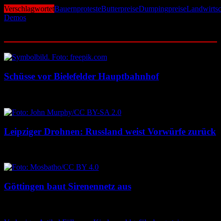
Verschlagwortet
Bauernproteste
Butterpreise
Dumpingpreise
Landwirtsc
Demos
Ähnliche Beiträge
Schüsse vor Bielefelder Hauptbahnhof
9. August 2026
9. August 2026
Leipziger Drohnen: Russland weist Vorwürfe zurück
8. August 2026
8. August 2026
Göttingen baut Sirenennetz aus
8. August 2026
8. August 2026