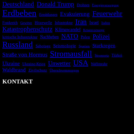
Deutschland
Donald Trump
Drohnen
Energieversorgung
Erdbeben
Feuerwehr
Evakuierung
Ermittlungen
Iran
Israel
Hitzewelle
Frankreich
Infrastruktur
Italien
Gewitter
Katastrophenschutz
Klimawandel
Krisenvorsorge
NATO
Polizei
kritische Infrastruktur
Nachbeben
Polen
Russland
Starkregen
Seismologie
Sabotage
Spanien
Stromausfall
Straße von Hormus
Türkei
Stromnetz
USA
Unwetter
Ukraine
Ukraine-Krieg
Waffenruhe
Waldbrand
Zivilschutz
Überschwemmungen
KONTAKT
krisenradar.org
Herausgegeben von winternitzmedia
Pollhansheide 38a
D-33758 Schloß Holte-Stukenbrock
Telefon: +49 174 9448913
Mail: kontakt@krisenradar.org
www.krisenradar.org