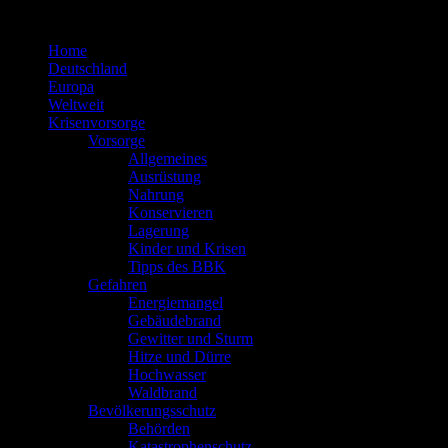
Zum
Inhalt
Home
springen
Deutschland
Europa
Weltweit
Krisenvorsorge
Vorsorge
Allgemeines
Ausrüstung
Nahrung
Konservieren
Lagerung
Kinder und Krisen
Tipps des BBK
Gefahren
Energiemangel
Gebäudebrand
Gewitter und Sturm
Hitze und Dürre
Hochwasser
Waldbrand
Bevölkerungsschutz
Behörden
Katastrophenschutz