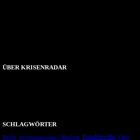
ÜBER KRISENRADAR
Das Krisenradar ist ein innovatives Projekt, das darauf abzielt, die
Bevölkerung über außergewöhnliche Gefahren- und Schadenlagen
wie nationale oder internationale Konflikte, Naturkatastrophen,
Industrieunfälle, Pandemien, terroristische Angriffe und
Migrationskrisen zu informieren. Das System nutzt verschiedene
Technologien und Kommunikationskanäle, um schnell, effektiv und
überparteilich zu informieren.
SCHLAGWÖRTER
Bundeswehr
Berlin
Bevölkerungsschutz
Blackout
China