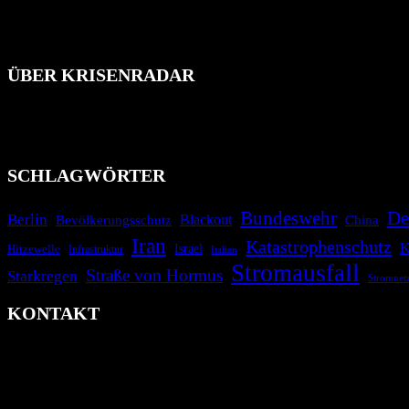
ÜBER KRISENRADAR
Das Krisenradar ist ein innovatives Projekt, das darauf abzielt, 
Industrieunfälle, Pandemien, terroristische Angriffe und Migrationsk
informieren.
SCHLAGWÖRTER
Bundeswehr
De
Berlin
Blackout
China
Bevölkerungsschutz
Iran
Katastrophenschutz
K
Israel
Hitzewelle
Infrastruktur
Italien
Stromausfall
Straße von Hormus
Starkregen
Stromnet
KONTAKT
krisenradar.org
Herausgegeben von winternitzmedia
Pollhansheide 38a
D-33758 Schloß Holte-Stukenbrock