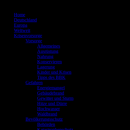
Zum
Inhalt
Home
springen
Deutschland
Europa
Weltweit
Krisenvorsorge
Vorsorge
Allgemeines
Ausrüstung
Nahrung
Konservieren
Lagerung
Kinder und Krisen
Tipps des BBK
Gefahren
Energiemangel
Gebäudebrand
Gewitter und Sturm
Hitze und Dürre
Hochwasser
Waldbrand
Bevölkerungsschutz
Behörden
Katastrophenschutz