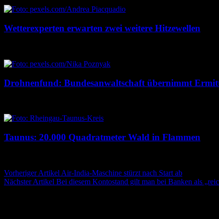
Wetterexperten erwarten zwei weitere Hitzewellen
7. August 2026
7. August 2026
Drohnenfund: Bundesanwaltschaft übernimmt Ermit
7. August 2026
7. August 2026
Taunus: 20.000 Quadratmeter Wald in Flammen
6. August 2026
6. August 2026
Beitragsnavigation
Vorheriger Artikel
Air-India-Maschine stürzt nach Start ab
Nächster Artikel
Bei diesem Kontostand gilt man bei Banken als „rei
Schreibe einen Kommentar