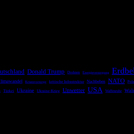
die Bevölkerung über außergewöhnliche Gefahren- und Schadenlagen wie n
risen zu informieren. Das System nutzt verschiedene Technologien und 
Erdbe
utschland
Donald Trump
Drohnen
Energieversorgung
NATO
limawandel
kritische Infrastruktur
Nachbeben
Pol
Krisenvorsorge
USA
Unwetter
Ukraine
Wal
Ukraine-Krieg
Türkei
z
Waffenruhe