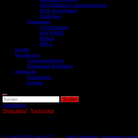
Zivil-Militärische-Zusammenarbeit
Zivile Verteidigung
Zivilschutz
Warnungen
Cell Broadcast
KATWARN
MoWas
NINA
Spezial
Wir über uns
Copyright-Hinweis
Kommentar-Richtlinien
Impressum
Datenschutz
Kontakt
Suchen
nach:
Hauptmenü
Deutschland
/
Nachrichten
Kriminelle tauschen IBAN klammheimlich
13. Juni 2025
8. Juni 2025
-
von
André Winternitz
-
Kommentar hinter