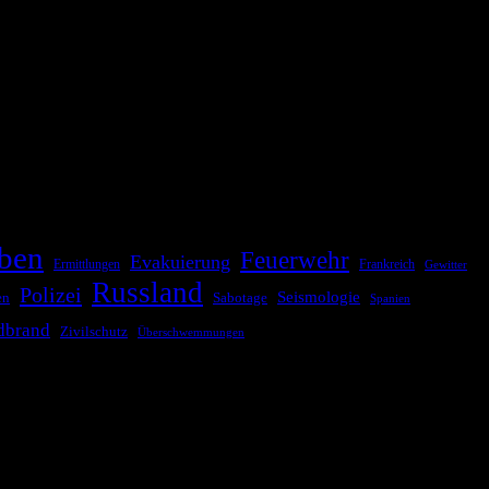
ationale oder internationale Konflikte, Naturkatastrophen,
Kommunikationskanäle, um schnell, effektiv und überparteilich zu
ben
Feuerwehr
Evakuierung
Ermittlungen
Frankreich
Gewitter
Russland
Polizei
Seismologie
Sabotage
en
Spanien
dbrand
Zivilschutz
Überschwemmungen