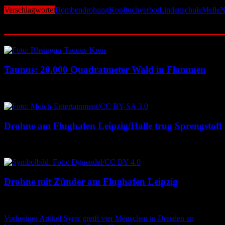
Verschlagwortet
Bombendrohung
Kopftuchverbot
Lindenschule
Melle
N
Ähnliche Beiträge
Taunus: 20.000 Quadratmeter Wald in Flammen
6. August 2026
6. August 2026
Drohne am Flughafen Leipzig/Halle trug Sprengstoff
6. August 2026
6. August 2026
Drohne mit Zünder am Flughafen Leipzig
5. August 2026
5. August 2026
Beitragsnavigation
Vorheriger Artikel
Syrer greift vier Menschen in Dresden an