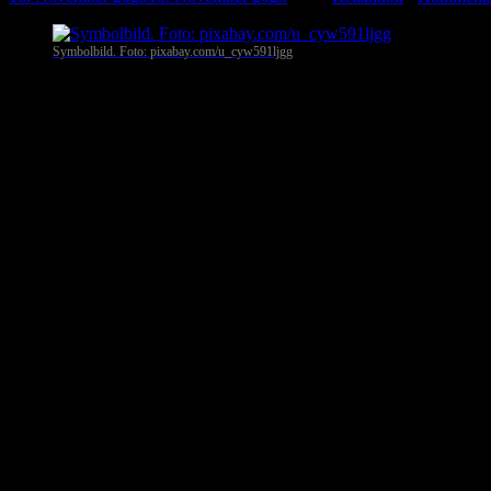
Symbolbild. Foto: pixabay.com/u_cyw591ljgg
Melle
. Ein Schreiben der Lindenschule Buer in Melle (Niedersachsen
dass laut Schulordnung keine Kopfbedeckungen in Gebäuden erlaubt 
Schule verbietet Kopfbedeckungen – Kritik von St
In dem Schreiben heißt es, dass Mützen, Kappen und Kopftücher grund
wurde, reagierten Stadt, Politik und Kultusministerium.
Das niedersächsische Kultusministerium stellte klar: Das Tragen eines
unzulässig.
Die Bürgermeisterin von Melle, Jutta Dettmann (SPD), zeigte sich irri
Kopfbedeckungen grundsätzlich akzeptiert werden.
Bombendrohung und Schmierereien gegen die Schu
Der Konflikt eskalierte, nachdem radikale Unbekannte der Schule ei
Beides wurde bei der Polizei angezeigt.
Die Schule selbst war für Anfragen zunächst nicht erreichbar.