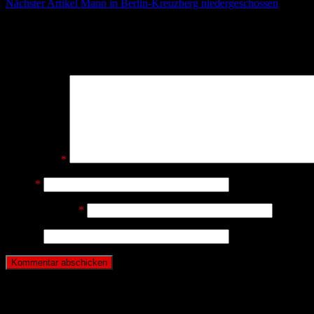
Nächster Artikel
Mann in Berlin-Kreuzberg niedergeschossen
Schreibe einen Kommentar
Deine E-Mail-Adresse wird nicht veröffentlicht.
Erforderliche Felder 
Kommentar
*
Name
*
E-Mail-Adresse
*
Website