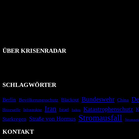
ÜBER KRISENRADAR
Das Krisenradar ist ein innovatives Projekt, das darauf abzielt, 
Industrieunfälle, Pandemien, terroristische Angriffe und Migrationsk
informieren.
SCHLAGWÖRTER
Bundeswehr
De
Berlin
Blackout
China
Bevölkerungsschutz
Iran
Katastrophenschutz
K
Israel
Hitzewelle
Infrastruktur
Italien
Stromausfall
Straße von Hormus
Starkregen
Stromnet
KONTAKT