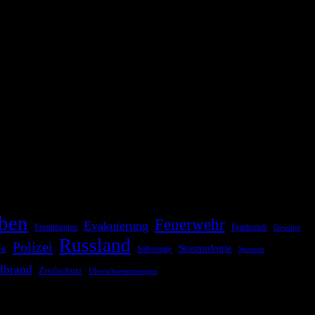
ationale oder internationale Konflikte, Naturkatastrophen,
Kommunikationskanäle, um schnell, effektiv und überparteilich zu
ben
Feuerwehr
Evakuierung
Ermittlungen
Frankreich
Gewitter
Russland
Polizei
Seismologie
Sabotage
en
Spanien
dbrand
Zivilschutz
Überschwemmungen