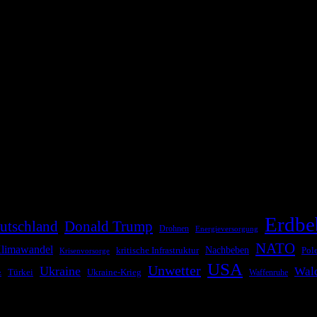
die Bevölkerung über außergewöhnliche Gefahren- und Schadenlagen wie n
risen zu informieren. Das System nutzt verschiedene Technologien und 
Erdbe
utschland
Donald Trump
Drohnen
Energieversorgung
NATO
limawandel
kritische Infrastruktur
Nachbeben
Pol
Krisenvorsorge
USA
Unwetter
Ukraine
Wal
Ukraine-Krieg
Türkei
z
Waffenruhe