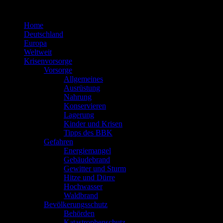
Zum
Inhalt
Home
springen
Deutschland
Europa
Weltweit
Krisenvorsorge
Vorsorge
Allgemeines
Ausrüstung
Nahrung
Konservieren
Lagerung
Kinder und Krisen
Tipps des BBK
Gefahren
Energiemangel
Gebäudebrand
Gewitter und Sturm
Hitze und Dürre
Hochwasser
Waldbrand
Bevölkerungsschutz
Behörden
Katastrophenschutz