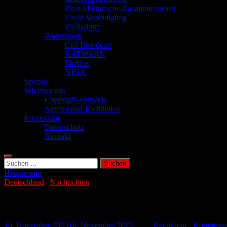
Zivil-Militärische-Zusammenarbeit
Zivile Verteidigung
Zivilschutz
Warnungen
Cell Broadcast
KATWARN
MoWas
NINA
Spezial
Wir über uns
Copyright-Hinweis
Kommentar-Richtlinien
Impressum
Datenschutz
Kontakt
Suchen
nach:
Hauptmenü
Deutschland
/
Nachrichten
Kopftuchverbot an Schule: Bombendrohu
16. November 2025
16. November 2025
-
von
Redaktion
-
Kommentar