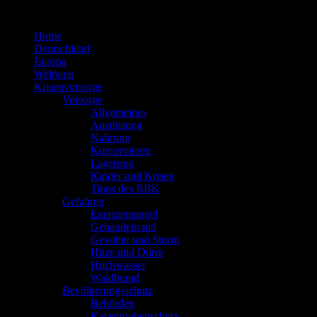
Zum
Inhalt
Home
springen
Deutschland
Europa
Weltweit
Krisenvorsorge
Vorsorge
Allgemeines
Ausrüstung
Nahrung
Konservieren
Lagerung
Kinder und Krisen
Tipps des BBK
Gefahren
Energiemangel
Gebäudebrand
Gewitter und Sturm
Hitze und Dürre
Hochwasser
Waldbrand
Bevölkerungsschutz
Behörden
Katastrophenschutz