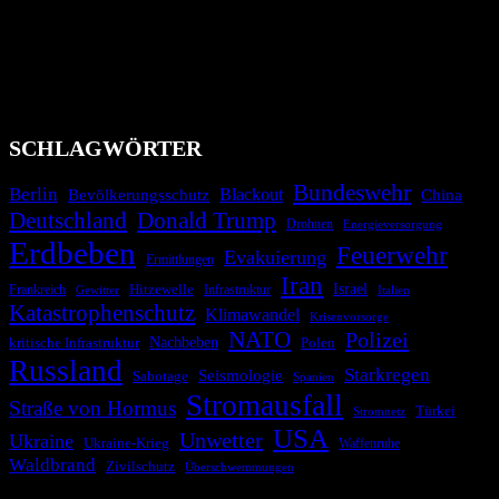
Bevölkerung über außergewöhnliche Gefahren- und Schadenlagen
wie nationale oder internationale Konflikte, Naturkatastrophen,
Industrieunfälle, Pandemien, terroristische Angriffe und
Migrationskrisen zu informieren. Das System nutzt verschiedene
Technologien und Kommunikationskanäle, um schnell, effektiv und
überparteilich zu informieren.
SCHLAGWÖRTER
Bundeswehr
Berlin
Bevölkerungsschutz
Blackout
China
Deutschland
Donald Trump
Drohnen
Energieversorgung
Erdbeben
Feuerwehr
Evakuierung
Ermittlungen
Iran
Israel
Hitzewelle
Frankreich
Infrastruktur
Italien
Gewitter
Katastrophenschutz
Klimawandel
Krisenvorsorge
NATO
Polizei
kritische Infrastruktur
Nachbeben
Polen
Russland
Starkregen
Seismologie
Sabotage
Spanien
Stromausfall
Straße von Hormus
Türkei
Stromnetz
USA
Unwetter
Ukraine
Ukraine-Krieg
Waffenruhe
Waldbrand
Zivilschutz
Überschwemmungen