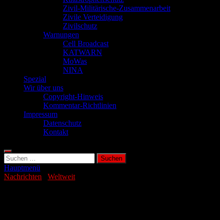
Zivil-Militärische-Zusammenarbeit
Zivile Verteidigung
Zivilschutz
Warnungen
Cell Broadcast
KATWARN
MoWas
NINA
Spezial
Wir über uns
Copyright-Hinweis
Kommentar-Richtlinien
Impressum
Datenschutz
Kontakt
Suchen
nach:
Hauptmenü
Nachrichten
/
Weltweit
Konflikt zwischen Indien und Pakistan
eskaliert