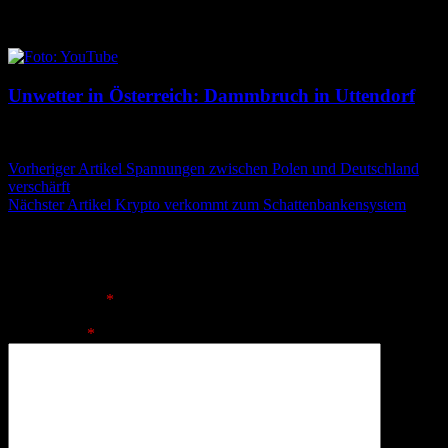
8. August 2026
8. August 2026
Unwetter in Österreich: Dammbruch in Uttendorf
8. August 2026
8. August 2026
Beitragsnavigation
Vorheriger Artikel
Spannungen zwischen Polen und Deutschland​
verschärft
Nächster Artikel
Krypto verkommt zum Schattenbankensystem
Schreibe einen Kommentar
Deine E-Mail-Adresse wird nicht veröffentlicht.
Erforderliche
Felder sind mit
*
markiert
Kommentar
*