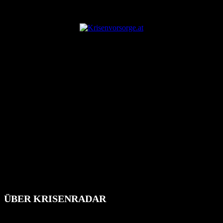
ANZEIGE
ÜBER KRISENRADAR
Das Krisenradar ist ein innovatives Projekt, das darauf abzielt, die