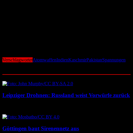
Blick nach vorn
Obwohl die Situation extrem angespannt ist, gibt es noch Hoffnung:
Hinter den Kulissen sollen geheime diplomatische Kanäle zwischen
Neu-Delhi und Islamabad offen geblieben sein. Beide Seiten
wissen, dass ein Krieg, insbesondere ein nuklearer, keine Gewinner
hinterlassen würde. In den kommenden Tagen wird es entscheidend
sein, ob internationale Vermittlungsbemühungen erfolgreich sind –
oder ob nationale Ehre und politischer Druck die Atommächte in
eine Katastrophe treiben.
Verschlagwortet
Atomwaffen
Indien
Kaschmir
Pakistan
Spannungen
Ähnliche Beiträge
Leipziger Drohnen: Russland weist Vorwürfe zurück
8. August 2026
8. August 2026
Göttingen baut Sirenennetz aus