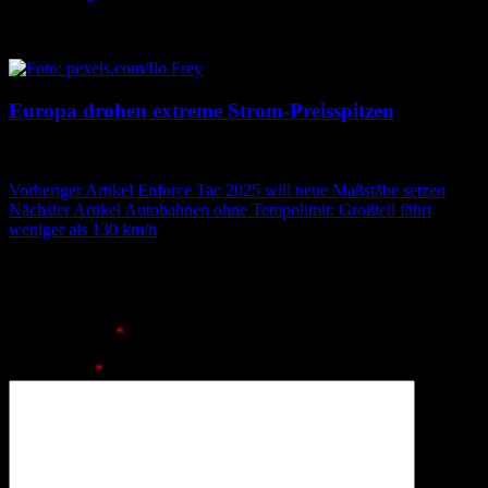
7. August 2026
7. August 2026
Europa drohen extreme Strom-Preisspitzen
7. August 2026
7. August 2026
Beitragsnavigation
Vorheriger Artikel
Enforce Tac 2025 will neue Maßstäbe setzen
Nächster Artikel
Autobahnen ohne Tempolimit: Großteil fährt
weniger als 130 km/h
Schreibe einen Kommentar
Deine E-Mail-Adresse wird nicht veröffentlicht.
Erforderliche
Felder sind mit
*
markiert
Kommentar
*