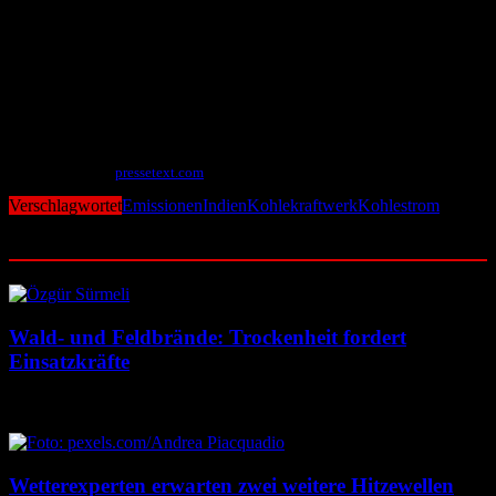
„Jede Politik, die sich auf die Reduzierung der Emissionen von
Kohlekraftwerken in Indien konzentriert, wird einen entscheidenden
Teil des Problems ignorieren, wenn sie die Schäden durch
Luftverschmutzung für die Landwirtschaft nicht berücksichtigt“,
urteilt Lobell. Mit anderen Worten: Die Kosten für eine Abkehr von
der Kohle müssten mit Gewinnen in der Landwirtschaft
gegengerechnet werden.
Mit Material von
pressetext.com
Verschlagwortet
Emissionen
Indien
Kohlekraftwerk
Kohlestrom
Ähnliche Beiträge
Wald- und Feldbrände: Trockenheit fordert
Einsatzkräfte
7. August 2026
7. August 2026
Wetterexperten erwarten zwei weitere Hitzewellen