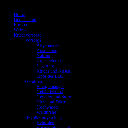
Zum
Inhalt
Home
springen
Deutschland
Europa
Weltweit
Krisenvorsorge
Vorsorge
Allgemeines
Ausrüstung
Nahrung
Konservieren
Lagerung
Kinder und Krisen
Tipps des BBK
Gefahren
Energiemangel
Gebäudebrand
Gewitter und Sturm
Hitze und Dürre
Hochwasser
Waldbrand
Bevölkerungsschutz
Behörden
Katastrophenschutz