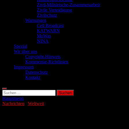
Zivil-Militärische-Zusammenarbeit
Zivile Verteidigung
Zivilschutz
Warnungen
Cell Broadcast
KATWARN
MoWas
NINA
Spezial
Wir über uns
Copyright-Hinweis
Kommentar-Richtlinien
Impressum
Datenschutz
Kontakt
Suchen
nach:
Hauptmenü
Nachrichten
/
Weltweit
Kohlestrom kostet Indiens Bauern
Millionen