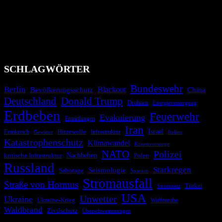
Bevölkerung über außergewöhnliche Gefahren- und Schadenlagen
wie nationale oder internationale Konflikte, Naturkatastrophen,
Industrieunfälle, Pandemien, terroristische Angriffe und
Migrationskrisen zu informieren. Das System nutzt verschiedene
Technologien und Kommunikationskanäle, um schnell, effektiv und
überparteilich zu informieren.
SCHLAGWÖRTER
Bundeswehr
Berlin
Blackout
China
Bevölkerungsschutz
Deutschland
Donald Trump
Drohnen
Energieversorgung
Erdbeben
Feuerwehr
Evakuierung
Ermittlungen
Iran
Israel
Hitzewelle
Frankreich
Infrastruktur
Italien
Gewitter
Katastrophenschutz
Klimawandel
Krisenvorsorge
NATO
Polizei
kritische Infrastruktur
Nachbeben
Polen
Russland
Starkregen
Seismologie
Sabotage
Spanien
Stromausfall
Straße von Hormus
Türkei
Stromnetz
USA
Unwetter
Ukraine
Ukraine-Krieg
Waffenruhe
Waldbrand
Zivilschutz
Überschwemmungen