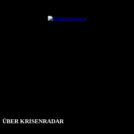
ANZEIGE
ÜBER KRISENRADAR
Das Krisenradar ist ein innovatives Projekt, das darauf abzielt, die