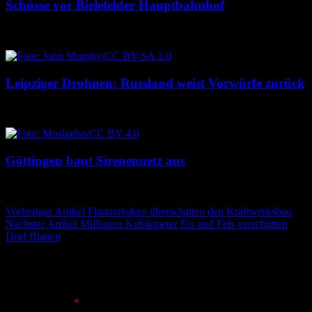
Schüsse vor Bielefelder Hauptbahnhof
9. August 2026
9. August 2026
Leipziger Drohnen: Russland weist Vorwürfe zurück
8. August 2026
8. August 2026
Göttingen baut Sirenennetz aus
8. August 2026
8. August 2026
Beitragsnavigation
Vorheriger Artikel
Finanzrisiken überschatten den Kraftwerksbau
Nächster Artikel
Millionen Kubikmeter Eis und Fels verschütten
Dorf Blatten
Schreibe einen Kommentar
Deine E-Mail-Adresse wird nicht veröffentlicht.
Erforderliche
Felder sind mit
*
markiert