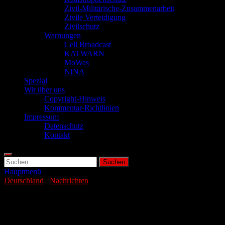
Zivil-Militärische-Zusammenarbeit
Zivile Verteidigung
Zivilschutz
Warnungen
Cell Broadcast
KATWARN
MoWas
NINA
Spezial
Wir über uns
Copyright-Hinweis
Kommentar-Richtlinien
Impressum
Datenschutz
Kontakt
Suchen
nach:
Hauptmenü
Deutschland
/
Nachrichten
Jeder vierte Deutsche ist für Bitcoin und
Co