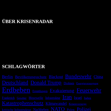
ÜBER KRISENRADAR
Das Krisenradar ist ein innovatives Projekt, das darauf abzielt, die
Bevölkerung über außergewöhnliche Gefahren- und Schadenlagen
wie nationale oder internationale Konflikte, Naturkatastrophen,
Industrieunfälle, Pandemien, terroristische Angriffe und
Migrationskrisen zu informieren. Das System nutzt verschiedene
Technologien und Kommunikationskanäle, um schnell, effektiv und
überparteilich zu informieren.
SCHLAGWÖRTER
Bundeswehr
Berlin
Bevölkerungsschutz
Blackout
China
Deutschland
Donald Trump
Drohnen
Energieversorgung
Erdbeben
Feuerwehr
Evakuierung
Ermittlungen
Iran
Israel
Hitzewelle
Frankreich
Infrastruktur
Italien
Gewitter
Katastrophenschutz
Klimawandel
Krisenvorsorge
NATO
Polizei
kritische Infrastruktur
Nachbeben
Polen