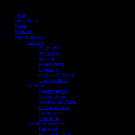
Zum
Inhalt
Home
springen
Deutschland
Europa
Weltweit
Krisenvorsorge
Vorsorge
Allgemeines
Ausrüstung
Nahrung
Konservieren
Lagerung
Kinder und Krisen
Tipps des BBK
Gefahren
Energiemangel
Gebäudebrand
Gewitter und Sturm
Hitze und Dürre
Hochwasser
Waldbrand
Bevölkerungsschutz
Behörden
Katastrophenschutz