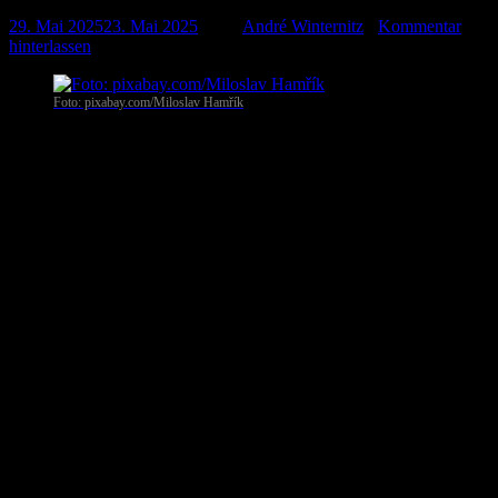
29. Mai 2025
23. Mai 2025
-
von
André Winternitz
-
Kommentar
hinterlassen
Foto: pixabay.com/Miloslav Hamřík
26 Prozent der Deutschen sind laut einer neuen Umfrage des
Digitalverbands BITKOM offen für den Erwerb von
Kryptowährungen wie Bitcoin oder Ether. Acht Prozent haben diese
Art von Währung schon einmal gekauft und weitere vier Prozent
haben dies fest vor.
Teil der digitalen Finanzwelt
Der Befragung von 1.004 Personen in Deutschland ab 16 Jahren
nach können sich 14 Prozent zumindest vorstellen, selbst
Kryptowährungen zu erwerben. Für 71 Prozent kommt das
hingegen derzeit nicht infrage. Die Offenheit bleibt damit auf
ähnlichem Niveau wie noch 2024 (28 Prozent).
Am aufgeschlossensten sind die 30- bis 49-Jährigen. Unter ihnen
kann sich derzeit sogar fast ein Drittel (31 Prozent) vorstellen,
Kryptowährung zu kaufen, hat dies getan oder es vor.
„Kryptowährungen haben sich als innovativer Bestandteil der