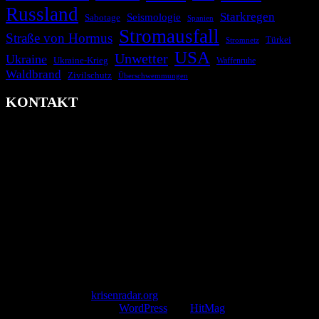
Russland
Starkregen
Seismologie
Sabotage
Spanien
Stromausfall
Straße von Hormus
Türkei
Stromnetz
USA
Unwetter
Ukraine
Ukraine-Krieg
Waffenruhe
Waldbrand
Zivilschutz
Überschwemmungen
KONTAKT
krisenradar.org
Herausgegeben von winternitzmedia
Pollhansheide 38a
D-33758 Schloß Holte-Stukenbrock
Telefon: +49 174 9448913
Mail: kontakt@krisenradar.org
www.krisenradar.org
E-Mail-Support
service@krisenradar.org
Servicezeiten
Montag – Freitag 09:00 – 17:00 Uhr (E-Mail)
Copyright © 2026
krisenradar.org
.
Mit Stolz präsentiert von
WordPress
und
HitMag
.