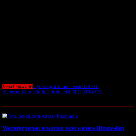
Angriffsstrategien identifiziert. Zentral ist die Erweiterung des
etablierten MITRE ATT&CK Frameworks – einem globalen
Standard zur Klassifikation von Cyberbedrohungen – auf die
speziellen Bedingungen digitaler Dienstleistungssysteme in der
kritischen Infrastruktur.
Wer Sicherheit will, muss die gesamte Lieferkette
absichern
Das neue GRS-Projekt zeigt: IT-Sicherheit ist heute weit mehr als
nur ein Thema der eigenen Firewall. In einer digital vernetzten Welt
entscheidet die Schwächste Stelle in der Kette über die
Gesamtsicherheit – besonders in der hochsensiblen Welt der
Kerntechnik.
Verschlagwortet
Cyberangriffe
Dienstleister
GRS
IT-
Sicherheit
Kerntechnik
Lieferkette
MITRE ATT&CK
Ähnliche Beiträge
Wetterexperten erwarten zwei weitere Hitzewellen