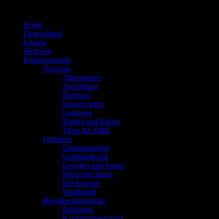
Zum
Inhalt
Home
springen
Deutschland
Europa
Weltweit
Krisenvorsorge
Vorsorge
Allgemeines
Ausrüstung
Nahrung
Konservieren
Lagerung
Kinder und Krisen
Tipps des BBK
Gefahren
Energiemangel
Gebäudebrand
Gewitter und Sturm
Hitze und Dürre
Hochwasser
Waldbrand
Bevölkerungsschutz
Behörden
Katastrophenschutz