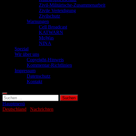
Zivil-Militärische-Zusammenarbeit
Zivile Verteidigung
Zivilschutz
Warnungen
Cell Broadcast
KATWARN
MoWas
NINA
Spezial
Wir über uns
Copyright-Hinweis
Kommentar-Richtlinien
Impressum
Datenschutz
Kontakt
Suchen
nach:
Hauptmenü
Deutschland
/
Nachrichten
IT-Sicherheit umfasst auch die
Lieferkette