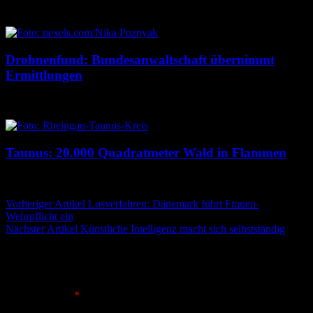
7. August 2026
7. August 2026
Drohnenfund: Bundesanwaltschaft übernimmt
Ermittlungen
7. August 2026
7. August 2026
Taunus: 20.000 Quadratmeter Wald in Flammen
6. August 2026
6. August 2026
Beitragsnavigation
Vorheriger Artikel
Losverfahren: Dänemark führt Frauen-
Wehrpflicht ein
Nächster Artikel
Künstliche Intelligenz macht sich selbstständig
Schreibe einen Kommentar
Deine E-Mail-Adresse wird nicht veröffentlicht.
Erforderliche
Felder sind mit
*
markiert