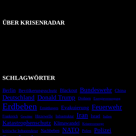
ÜBER KRISENRADAR
Das Krisenradar ist ein innovatives Projekt, das darauf abzielt, die
Bevölkerung über außergewöhnliche Gefahren- und Schadenlagen
wie nationale oder internationale Konflikte, Naturkatastrophen,
Industrieunfälle, Pandemien, terroristische Angriffe und
Migrationskrisen zu informieren. Das System nutzt verschiedene
Technologien und Kommunikationskanäle, um schnell, effektiv und
überparteilich zu informieren.
SCHLAGWÖRTER
Bundeswehr
Berlin
Blackout
China
Bevölkerungsschutz
Deutschland
Donald Trump
Drohnen
Energieversorgung
Erdbeben
Feuerwehr
Evakuierung
Ermittlungen
Iran
Israel
Hitzewelle
Frankreich
Infrastruktur
Italien
Gewitter
Katastrophenschutz
Klimawandel
Krisenvorsorge
NATO
Polizei
kritische Infrastruktur
Nachbeben
Polen