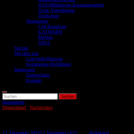
Zivil-Militärische-Zusammenarbeit
Zivile Verteidigung
Zivilschutz
Warnungen
Cell Broadcast
KATWARN
MoWas
NINA
Spezial
Wir über uns
Copyright-Hinweis
Kommentar-Richtlinien
Impressum
Datenschutz
Kontakt
Suchen
nach:
Hauptmenü
Deutschland
/
Nachrichten
Immer mehr Insolvenzen in Deutschland
15. Dezember 2025
15. Dezember 2025
-
von
Redaktion
-