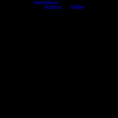
Copyright © 2026
krisenradar.org
.
Mit Stolz präsentiert von
WordPress
und
HitMag
.