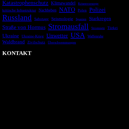
Katastrophenschutz
Klimawandel
Krisenvorsorge
NATO
Polizei
kritische Infrastruktur
Nachbeben
Polen
Russland
Starkregen
Seismologie
Sabotage
Spanien
Stromausfall
Straße von Hormus
Türkei
Stromnetz
USA
Unwetter
Ukraine
Ukraine-Krieg
Waffenruhe
Waldbrand
Zivilschutz
Überschwemmungen
KONTAKT
krisenradar.org
Herausgegeben von winternitzmedia
Pollhansheide 38a
D-33758 Schloß Holte-Stukenbrock
Telefon: +49 174 9448913
Mail: kontakt@krisenradar.org
www.krisenradar.org
E-Mail-Support
service@krisenradar.org
Servicezeiten
Montag – Freitag 09:00 – 17:00 Uhr (E-Mail)