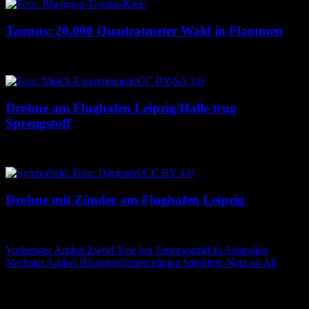
Taunus: 20.000 Quadratmeter Wald in Flammen
6. August 2026
6. August 2026
Drohne am Flughafen Leipzig/Halle trug
Sprengstoff
6. August 2026
6. August 2026
Drohne mit Zünder am Flughafen Leipzig
5. August 2026
5. August 2026
Beitragsnavigation
Vorheriger Artikel
Zwölf Tote bei Terrorangriff in Australien
Nächster Artikel
Rüstungsfirmen planen Satelliten-Netz im All
Schreibe einen Kommentar