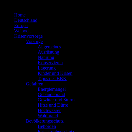
Zum
Inhalt
Home
springen
Deutschland
Europa
Weltweit
Krisenvorsorge
Vorsorge
Allgemeines
Ausrüstung
Nahrung
Konservieren
Lagerung
Kinder und Krisen
Tipps des BBK
Gefahren
Energiemangel
Gebäudebrand
Gewitter und Sturm
Hitze und Dürre
Hochwasser
Waldbrand
Bevölkerungsschutz
Behörden
Katastrophenschutz