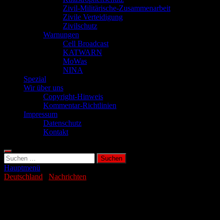
Zivil-Militärische-Zusammenarbeit
Zivile Verteidigung
Zivilschutz
Warnungen
Cell Broadcast
KATWARN
MoWas
NINA
Spezial
Wir über uns
Copyright-Hinweis
Kommentar-Richtlinien
Impressum
Datenschutz
Kontakt
Suchen
nach:
Hauptmenü
Deutschland
/
Nachrichten
Hilfsorganisationen fordern besseren
Bevölkerungsschutz