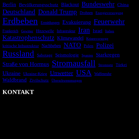
Bundeswehr
Berlin
Bevölkerungsschutz
Blackout
China
Deutschland
Donald Trump
Drohnen
Energieversorgung
Erdbeben
Feuerwehr
Evakuierung
Ermittlungen
Iran
Israel
Hitzewelle
Frankreich
Infrastruktur
Italien
Gewitter
Katastrophenschutz
Klimawandel
Krisenvorsorge
NATO
Polizei
kritische Infrastruktur
Nachbeben
Polen
Russland
Starkregen
Seismologie
Sabotage
Spanien
Stromausfall
Straße von Hormus
Türkei
Stromnetz
USA
Unwetter
Ukraine
Ukraine-Krieg
Waffenruhe
Waldbrand
Zivilschutz
Überschwemmungen
KONTAKT
krisenradar.org
Herausgegeben von winternitzmedia
Pollhansheide 38a
D-33758 Schloß Holte-Stukenbrock
Telefon: +49 174 9448913
Mail: kontakt@krisenradar.org