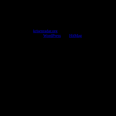
www.krisenradar.org
E-Mail-Support
service@krisenradar.org
Servicezeiten
Montag – Freitag 09:00 – 17:00 Uhr (E-Mail)
Copyright © 2026
krisenradar.org
.
Mit Stolz präsentiert von
WordPress
und
HitMag
.