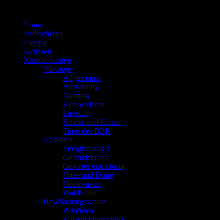
Zum
Inhalt
Home
springen
Deutschland
Europa
Weltweit
Krisenvorsorge
Vorsorge
Allgemeines
Ausrüstung
Nahrung
Konservieren
Lagerung
Kinder und Krisen
Tipps des BBK
Gefahren
Energiemangel
Gebäudebrand
Gewitter und Sturm
Hitze und Dürre
Hochwasser
Waldbrand
Bevölkerungsschutz
Behörden
Katastrophenschutz