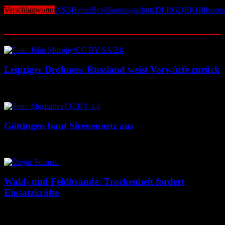
Verschlagwortet
ASB
Berlin
Bevölkerungsschutz
DLRG
DRK
Hilfsorga
Ähnliche Beiträge
Leipziger Drohnen: Russland weist Vorwürfe zurück
8. August 2026
8. August 2026
Göttingen baut Sirenennetz aus
8. August 2026
8. August 2026
Wald- und Feldbrände: Trockenheit fordert
Einsatzkräfte
7. August 2026
7. August 2026