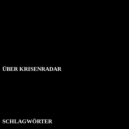
ÜBER KRISENRADAR
Das Krisenradar ist ein innovatives Projekt, das darauf abzielt, die
Bevölkerung über außergewöhnliche Gefahren- und Schadenlagen
wie nationale oder internationale Konflikte, Naturkatastrophen,
Industrieunfälle, Pandemien, terroristische Angriffe und
Migrationskrisen zu informieren. Das System nutzt verschiedene
Technologien und Kommunikationskanäle, um schnell, effektiv und
überparteilich zu informieren.
SCHLAGWÖRTER