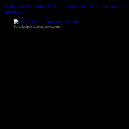
28. März 2025
28. März 2025
-
von
André Winternitz
-
Kommentar
hinterlassen
Foto: Eclipse Chasers/pexels.com
Berlin
. Angesichts zunehmender Naturkatastrophen und
wachsender sicherheitspolitischer Bedrohungen fordern die
anerkannten Hilfsorganisationen Arbeiter-Samariter-Bund (ASB),
Deutsche Lebens-Rettungs-Gesellschaft (DLRG), Deutsches Rotes
Kreuz (DRK), Johanniter-Unfall-Hilfe (JUH) und Malteser
Hilfsdienst (MHD) eine umfassende Stärkung des
Bevölkerungsschutzes in Deutschland. In einem gemeinsamen
Positionspapier skizzieren sie zentrale Maßnahmen, um den Schutz
der Bevölkerung krisenfest zu gestalten.
Der Schutz der Bevölkerung wird maßgeblich von ehrenamtlichen
Helferinnen und Helfern getragen. Ihr Einsatz muss durch bessere
gesetzliche Rahmenbedingungen und eine angemessene finanzielle
Ausstattung gesichert werden. Die fünf Organisationen fordern
daher die künftige Bundesregierung auf, dringend zu handeln und
ein zukunftssicheres Krisenmanagement länderübergreifend zu
etablieren.