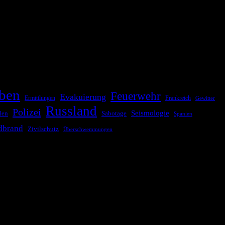
ationale oder internationale Konflikte, Naturkatastrophen,
Kommunikationskanäle, um schnell, effektiv und überparteilich zu
ben
Feuerwehr
Evakuierung
Ermittlungen
Frankreich
Gewitter
Russland
Polizei
Seismologie
Sabotage
len
Spanien
dbrand
Zivilschutz
Überschwemmungen