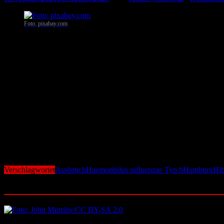
Foto: pixabay.com
Hamburg
. In Hamburg ist es zu einem schweren Ausbruch der bakte
Menschen sind gestorben. Viele Erkrankte mussten intensivmedizinis
Die Stadt reagiert mit gezielten Impfaktionen in zwei Drogenkonsu
eine Immunität in diesen Kreisen aufzubauen und weitere Ansteckung
Hib wird in der Regel durch Tröpfcheninfektion – etwa beim Husten o
Drogenkonsum erfolgt sein. Während Infektionen bei gesunden Mens
Lungenentzündung, Hirnhautentzündung oder Blutvergiftung.
Bundesweit meldete das RKI bis zum 20. Juli bereits 27 Fälle – deut
Die Hib-Impfung ist seit 1990 Standard für Säuglinge und hat die 
Ständige Impfkommission (STIKO) prüft derzeit, ob die Empfehlungen
Verschlagwortet
Ausbruch
Haemophilus influenzae Typ b
Hamburg
Hi
Ähnliche Beiträge