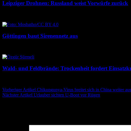
Leipziger Drohnen: Russland weist Vorwürfe zurück
8. August 2026
8. August 2026
Göttingen baut Sirenennetz aus
8. August 2026
8. August 2026
Wald- und Feldbrände: Trockenheit fordert Einsatzkr
7. August 2026
7. August 2026
Beitragsnavigation
Vorheriger Artikel
Chikungunya-Virus breitet sich in China weiter au
Nächster Artikel
Urlauber sichten U-Boot vor Rügen
Schreibe einen Kommentar
Deine E-Mail-Adresse wird nicht veröffentlicht.
Erforderliche Felder 