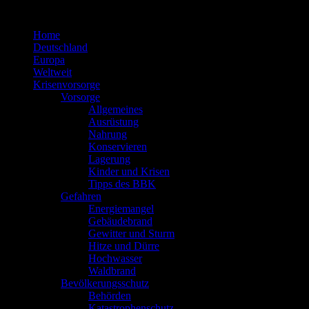
Zum
Inhalt
Home
springen
Deutschland
Europa
Weltweit
Krisenvorsorge
Vorsorge
Allgemeines
Ausrüstung
Nahrung
Konservieren
Lagerung
Kinder und Krisen
Tipps des BBK
Gefahren
Energiemangel
Gebäudebrand
Gewitter und Sturm
Hitze und Dürre
Hochwasser
Waldbrand
Bevölkerungsschutz
Behörden
Katastrophenschutz