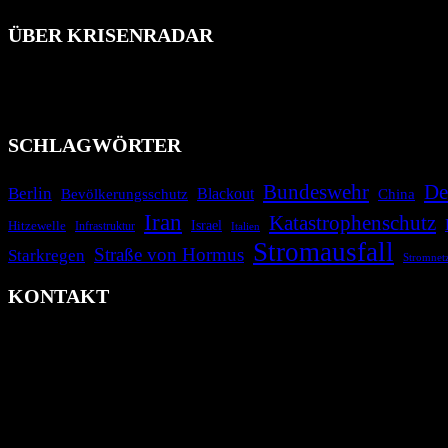
ÜBER KRISENRADAR
Das Krisenradar ist ein innovatives Projekt, das darauf abzielt, 
Industrieunfälle, Pandemien, terroristische Angriffe und Migrationsk
informieren.
SCHLAGWÖRTER
Bundeswehr
De
Berlin
Bevölkerungsschutz
Blackout
China
Iran
Katastrophenschutz
Israel
Hitzewelle
Infrastruktur
Italien
Stromausfall
Straße von Hormus
Starkregen
Stromnet
KONTAKT
krisenradar.org
Herausgegeben von winternitzmedia
Pollhansheide 38a
D-33758 Schloß Holte-Stukenbrock
Telefon: +49 174 9448913
Mail: kontakt@krisenradar.org