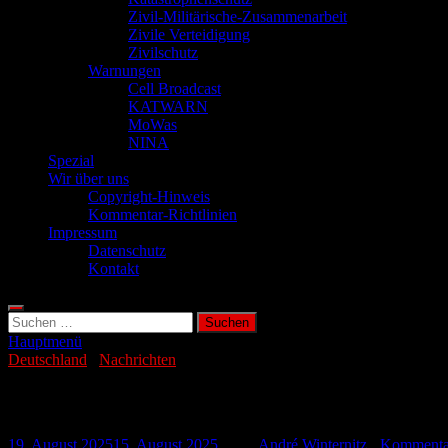
Zivil-Militärische-Zusammenarbeit
Zivile Verteidigung
Zivilschutz
Warnungen
Cell Broadcast
KATWARN
MoWas
NINA
Spezial
Wir über uns
Copyright-Hinweis
Kommentar-Richtlinien
Impressum
Datenschutz
Kontakt
Suchen
nach:
Hauptmenü
Deutschland
/
Nachrichten
Hib-Ausbruch in Deutschland: Hamburg m
19. August 2025
15. August 2025
-
von
André Winternitz
-
Kommentar