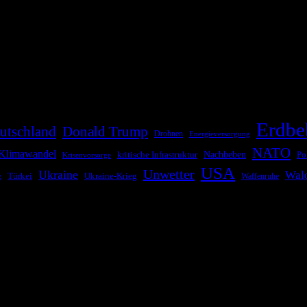
die Bevölkerung über außergewöhnliche Gefahren- und Schadenlagen wie n
risen zu informieren. Das System nutzt verschiedene Technologien und 
Erdbe
utschland
Donald Trump
Drohnen
Energieversorgung
NATO
Klimawandel
kritische Infrastruktur
Nachbeben
Po
Krisenvorsorge
USA
Unwetter
Ukraine
Wal
Ukraine-Krieg
Türkei
z
Waffenruhe