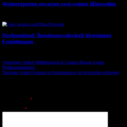
Wetterexperten erwarten zwei weitere Hitzewellen
7. August 2026
7. August 2026
Drohnenfund: Bundesanwaltschaft übernimmt
Ermittlungen
7. August 2026
7. August 2026
Beitragsnavigation
Vorheriger Artikel
Militärputsch in Guinea-Bissau wegen
Wahlmanipulation
Nächster Artikel
Kokain in Paprikapulver bei Kontrolle gefunden
Schreibe einen Kommentar
Deine E-Mail-Adresse wird nicht veröffentlicht.
Erforderliche
Felder sind mit
*
markiert
Kommentar
*