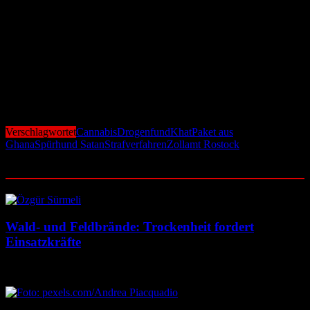
sei ein weiteres Beispiel dafür, wie unverzichtbar die vierbeinigen
Kollegen im Einsatzalltag seien. Trotz seines Alters habe Satan
einmal mehr bewiesen, dass seine Spürnase zuverlässig arbeitet.
Gegen den Empfänger des Pakets, einen in Rostock lebenden
Mann, wurde ein Strafverfahren eingeleitet. Er bestreitet, von den
Drogen gewusst zu haben. Die Betäubungsmittel wurden
beschlagnahmt, die weiteren Ermittlungen führt nun das
Zollfahndungsamt Hamburg mit Dienstsitz in Rostock.
Verschlagwortet
Cannabis
Drogenfund
Khat
Paket aus
Ghana
Spürhund Satan
Strafverfahren
Zollamt Rostock
Ähnliche Beiträge
Wald- und Feldbrände: Trockenheit fordert
Einsatzkräfte
7. August 2026
7. August 2026