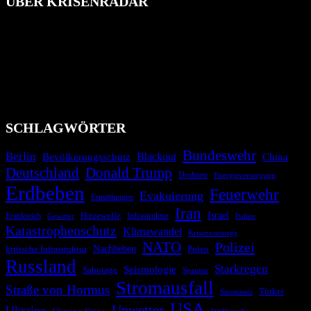
ÜBER KRISENRADAR
Das Krisenradar ist ein innovatives Projekt, das darauf abzielt, die
Bevölkerung über außergewöhnliche Gefahren- und Schadenlagen
wie nationale oder internationale Konflikte, Naturkatastrophen,
Industrieunfälle, Pandemien, terroristische Angriffe und
Migrationskrisen zu informieren. Das System nutzt verschiedene
Technologien und Kommunikationskanäle, um schnell, effektiv und
überparteilich zu informieren.
SCHLAGWÖRTER
Bundeswehr
Berlin
Blackout
China
Bevölkerungsschutz
Deutschland
Donald Trump
Drohnen
Energieversorgung
Erdbeben
Feuerwehr
Evakuierung
Ermittlungen
Iran
Israel
Hitzewelle
Frankreich
Infrastruktur
Italien
Gewitter
Katastrophenschutz
Klimawandel
Krisenvorsorge
NATO
Polizei
kritische Infrastruktur
Nachbeben
Polen
Russland
Starkregen
Seismologie
Sabotage
Spanien
Stromausfall
Straße von Hormus
Türkei
Stromnetz
USA
Unwetter
Ukraine