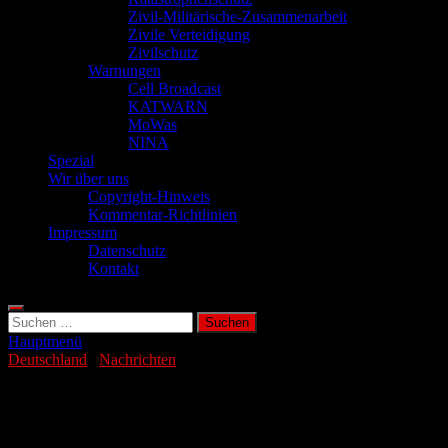
Zivil-Militärische-Zusammenarbeit
Zivile Verteidigung
Zivilschutz
Warnungen
Cell Broadcast
KATWARN
MoWas
NINA
Spezial
Wir über uns
Copyright-Hinweis
Kommentar-Richtlinien
Impressum
Datenschutz
Kontakt
Suchen
nach:
Hauptmenü
Deutschland
/
Nachrichten
Große Menge Cannabis in Postpaket
entdeckt