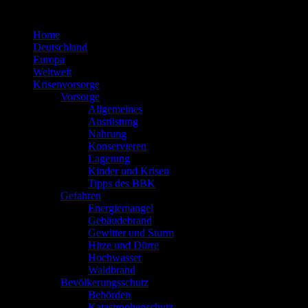
Zum
Inhalt
Home
springen
Deutschland
Europa
Weltweit
Krisenvorsorge
Vorsorge
Allgemeines
Ausrüstung
Nahrung
Konservieren
Lagerung
Kinder und Krisen
Tipps des BBK
Gefahren
Energiemangel
Gebäudebrand
Gewitter und Sturm
Hitze und Dürre
Hochwasser
Waldbrand
Bevölkerungsschutz
Behörden
Katastrophenschutz