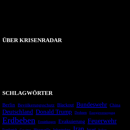
ÜBER KRISENRADAR
Das Krisenradar ist ein innovatives Projekt, das darauf abzielt, die
Bevölkerung über außergewöhnliche Gefahren- und Schadenlagen
wie nationale oder internationale Konflikte, Naturkatastrophen,
Industrieunfälle, Pandemien, terroristische Angriffe und
Migrationskrisen zu informieren. Das System nutzt verschiedene
Technologien und Kommunikationskanäle, um schnell, effektiv und
überparteilich zu informieren.
SCHLAGWÖRTER
Bundeswehr
Berlin
Blackout
China
Bevölkerungsschutz
Deutschland
Donald Trump
Drohnen
Energieversorgung
Erdbeben
Feuerwehr
Evakuierung
Ermittlungen
Iran
Israel
Frankreich
Hitzewelle
Infrastruktur
Italien
Gewitter