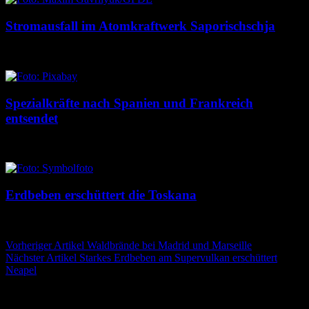
Stromausfall im Atomkraftwerk Saporischschja
6. August 2026
6. August 2026
Spezialkräfte nach Spanien und Frankreich
entsendet
5. August 2026
5. August 2026
Erdbeben erschüttert die Toskana
5. August 2026
5. August 2026
Beitragsnavigation
Vorheriger Artikel
Waldbrände bei Madrid und Marseille
Nächster Artikel
Starkes Erdbeben am Supervulkan erschüttert
Neapel
Schreibe einen Kommentar