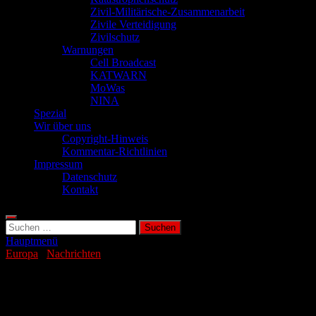
Zivil-Militärische-Zusammenarbeit
Zivile Verteidigung
Zivilschutz
Warnungen
Cell Broadcast
KATWARN
MoWas
NINA
Spezial
Wir über uns
Copyright-Hinweis
Kommentar-Richtlinien
Impressum
Datenschutz
Kontakt
Suchen
nach:
Hauptmenü
Europa
/
Nachrichten
Flammen an der Adriaküste – Urlauber
fliehen