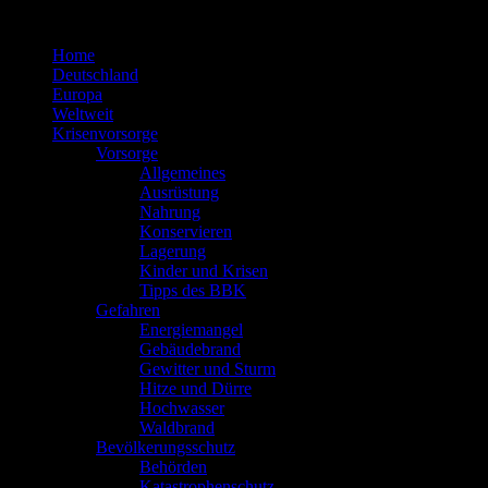
Zum
Inhalt
Home
springen
Deutschland
Europa
Weltweit
Krisenvorsorge
Vorsorge
Allgemeines
Ausrüstung
Nahrung
Konservieren
Lagerung
Kinder und Krisen
Tipps des BBK
Gefahren
Energiemangel
Gebäudebrand
Gewitter und Sturm
Hitze und Dürre
Hochwasser
Waldbrand
Bevölkerungsschutz
Behörden
Katastrophenschutz