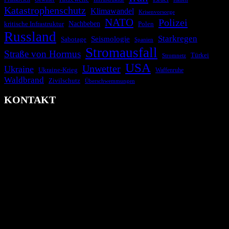
Katastrophenschutz
Klimawandel
Krisenvorsorge
NATO
Polizei
kritische Infrastruktur
Nachbeben
Polen
Russland
Starkregen
Seismologie
Sabotage
Spanien
Stromausfall
Straße von Hormus
Türkei
Stromnetz
USA
Unwetter
Ukraine
Ukraine-Krieg
Waffenruhe
Waldbrand
Zivilschutz
Überschwemmungen
KONTAKT
krisenradar.org
Herausgegeben von winternitzmedia
Pollhansheide 38a
D-33758 Schloß Holte-Stukenbrock
Telefon: +49 174 9448913
Mail: kontakt@krisenradar.org
www.krisenradar.org
E-Mail-Support
service@krisenradar.org
Servicezeiten