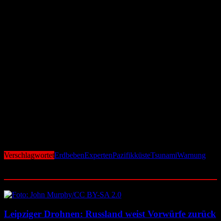
Vorbereitung kann Leben retten
Angesichts der Bedrohung fordern Behörden und Wissenschaftler
die Bevölkerung eindringlich auf, sich mit dem Katastrophenschutz
vertraut zu machen. Dazu zählen Kenntnisse über
Evakuierungsrouten, der Aufbau von Notfallvorräten und die
Teilnahme an lokalen Vorbereitungsmaßnahmen. Frühwarnsysteme
und regelmäßige Übungen sollen helfen, im Ernstfall schnell und
effektiv zu reagieren.
Die Gefahr eines großen Erdbebens mit nachfolgendem Tsunami an
der US-Pazifikküste ist real – auch wenn Zeitpunkt und Ausmaß
ungewiss bleiben. Nur durch eine enge Zusammenarbeit zwischen
Wissenschaft, Behörden und Bevölkerung kann das Risiko
minimiert und das Leben zahlreicher Menschen geschützt werden.
Die Warnung: Nicht in Panik verfallen, aber vorbereitet sein.
Verschlagwortet
Erdbeben
Experten
Pazifikküste
Tsunami
Warnung
Ähnliche Beiträge
Leipziger Drohnen: Russland weist Vorwürfe zurück