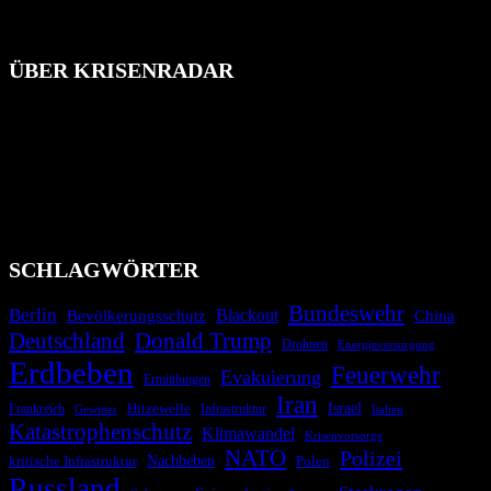
ÜBER KRISENRADAR
Das Krisenradar ist ein innovatives Projekt, das darauf abzielt, die
Bevölkerung über außergewöhnliche Gefahren- und Schadenlagen
wie nationale oder internationale Konflikte, Naturkatastrophen,
Industrieunfälle, Pandemien, terroristische Angriffe und
Migrationskrisen zu informieren. Das System nutzt verschiedene
Technologien und Kommunikationskanäle, um schnell, effektiv und
überparteilich zu informieren.
SCHLAGWÖRTER
Bundeswehr
Berlin
Bevölkerungsschutz
Blackout
China
Deutschland
Donald Trump
Drohnen
Energieversorgung
Erdbeben
Feuerwehr
Evakuierung
Ermittlungen
Iran
Israel
Hitzewelle
Frankreich
Infrastruktur
Italien
Gewitter
Katastrophenschutz
Klimawandel
Krisenvorsorge
NATO
Polizei
kritische Infrastruktur
Nachbeben
Polen
Russland