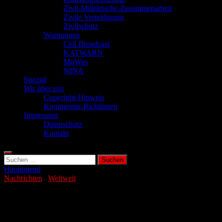
Zivil-Militärische-Zusammenarbeit
Zivile Verteidigung
Zivilschutz
Warnungen
Cell Broadcast
KATWARN
MoWas
NINA
Spezial
Wir über uns
Copyright-Hinweis
Kommentar-Richtlinien
Impressum
Datenschutz
Kontakt
Suchen
nach:
Hauptmenü
Nachrichten
/
Weltweit
Experten warnen vor verheerendem
Tsunami