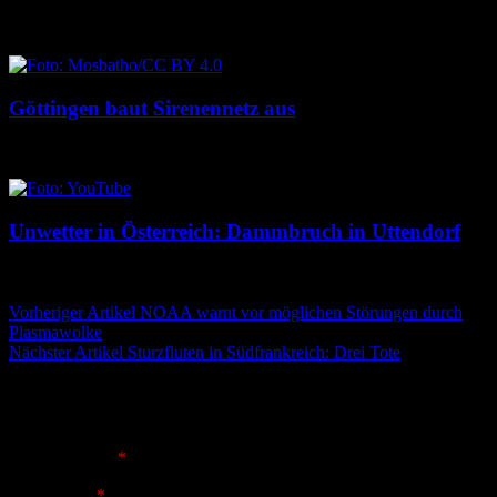
8. August 2026
8. August 2026
Göttingen baut Sirenennetz aus
8. August 2026
8. August 2026
Unwetter in Österreich: Dammbruch in Uttendorf
8. August 2026
8. August 2026
Beitragsnavigation
Vorheriger Artikel
NOAA warnt vor möglichen Störungen durch
Plasmawolke
Nächster Artikel
Sturzfluten in Südfrankreich: Drei Tote
Schreibe einen Kommentar
Deine E-Mail-Adresse wird nicht veröffentlicht.
Erforderliche
Felder sind mit
*
markiert
Kommentar
*