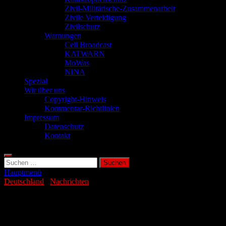
Zivil-Militärische-Zusammenarbeit
Zivile Verteidigung
Zivilschutz
Warnungen
Cell Broadcast
KATWARN
MoWas
NINA
Spezial
Wir über uns
Copyright-Hinweis
Kommentar-Richtlinien
Impressum
Datenschutz
Kontakt
Suchen
nach:
Hauptmenü
Deutschland
/
Nachrichten
Experte für Krisenvorsorge warnt vor
Blackout-Risiken