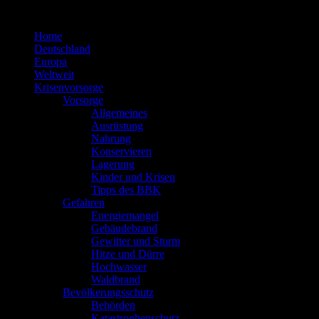
Zum
Inhalt
Home
springen
Deutschland
Europa
Weltweit
Krisenvorsorge
Vorsorge
Allgemeines
Ausrüstung
Nahrung
Konservieren
Lagerung
Kinder und Krisen
Tipps des BBK
Gefahren
Energiemangel
Gebäudebrand
Gewitter und Sturm
Hitze und Dürre
Hochwasser
Waldbrand
Bevölkerungsschutz
Behörden
Katastrophenschutz