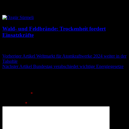
8. August 2026
8. August 2026
Wald- und Feldbrände: Trockenheit fordert
Einsatzkräfte
7. August 2026
7. August 2026
Beitragsnavigation
Vorheriger Artikel
Weltmarkt für Atomkraftwerke 2024 weiter in der
Talsohle
Nächster Artikel
Bundestag verabschiedet wichtige Energiegesetze
Schreibe einen Kommentar
Deine E-Mail-Adresse wird nicht veröffentlicht.
Erforderliche
Felder sind mit
*
markiert
Kommentar
*