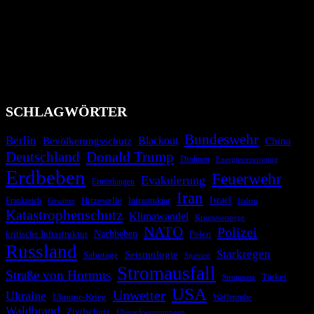
Das Krisenradar ist ein innovatives Projekt, das darauf abzielt, die
Bevölkerung über außergewöhnliche Gefahren- und Schadenlagen
wie nationale oder internationale Konflikte, Naturkatastrophen,
Industrieunfälle, Pandemien, terroristische Angriffe und
Migrationskrisen zu informieren. Das System nutzt verschiedene
Technologien und Kommunikationskanäle, um schnell, effektiv und
überparteilich zu informieren.
SCHLAGWÖRTER
Bundeswehr
Berlin
Bevölkerungsschutz
Blackout
China
Deutschland
Donald Trump
Drohnen
Energieversorgung
Erdbeben
Feuerwehr
Evakuierung
Ermittlungen
Iran
Israel
Hitzewelle
Frankreich
Infrastruktur
Italien
Gewitter
Katastrophenschutz
Klimawandel
Krisenvorsorge
NATO
Polizei
kritische Infrastruktur
Nachbeben
Polen
Russland
Starkregen
Seismologie
Sabotage
Spanien
Stromausfall
Straße von Hormus
Türkei
Stromnetz
USA
Unwetter
Ukraine
Ukraine-Krieg
Waffenruhe
Waldbrand
Zivilschutz
Überschwemmungen