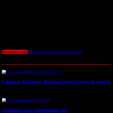
Diversifizierung nützlich sein, also eine Nutzung einer breiten
Palette von Energiequellen, einschließlich Biomasse, Geothermie
und Wasserstoff, um flexibler auf Schwankungen reagieren zu
können.
Die Stromnetze sollten so verbessert und ausgebaut werden, um
Energie effizienter über größere Entfernungen zu transportieren und
Regionen mit Überschuss zu entlasten. Auch der Import von Strom
aus Ländern mit einem Überschuss an erneuerbarer Energie wäre
sinnvoll, um Engpässe auszugleichen.
Verschlagwortet
Blackout
Deutschland
Stromausfall
Ähnliche Beiträge
Leipziger Drohnen: Russland weist Vorwürfe zurück
8. August 2026
8. August 2026
Göttingen baut Sirenennetz aus