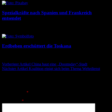
Spezialkräfte nach Spanien und Frankreich
entsendet
5. August 2026
5. August 2026
Erdbeben erschüttert die Toskana
5. August 2026
5. August 2026
Beitragsnavigation
Vorheriger Artikel
China baut eine „Doomsday“-Stadt
Nächster Artikel
Koalition einigt sich beim Thema Wehrdienst
Schreibe einen Kommentar
Deine E-Mail-Adresse wird nicht veröffentlicht.
Erforderliche
Felder sind mit
*
markiert
Kommentar
*