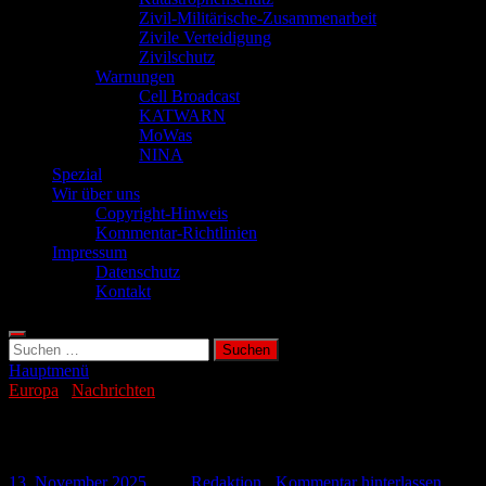
Zivil-Militärische-Zusammenarbeit
Zivile Verteidigung
Zivilschutz
Warnungen
Cell Broadcast
KATWARN
MoWas
NINA
Spezial
Wir über uns
Copyright-Hinweis
Kommentar-Richtlinien
Impressum
Datenschutz
Kontakt
Suchen
nach:
Hauptmenü
Europa
/
Nachrichten
Europa kauft immer mehr US-Waffen
13. November 2025
-
von
Redaktion
-
Kommentar hinterlassen