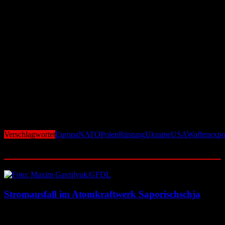
Luftabwehrsysteme – rund 30 Prozent der europäischen Nachfrage.
Erst kürzlich stockte Warschau seine Raketenbestellungen bei den
USA massiv auf.
Die meisten Verkäufe laufen über das „Foreign Military Sales“-
Programm (FMS), bei dem die US-Regierung den Kongress über
geplante Deals informiert. Reine Militärhilfen oder Spenden – etwa
im Rahmen der „Ukraine Security Assistance Initiative“ – sind nicht
in den Zahlen enthalten.
Zwar gelten viele US-Systeme, wie die Patriot-Raketenabwehr, als
technisch überlegen, doch Europa bemüht sich zunehmend, eigene
Produktionskapazitäten aufzubauen, um die Abhängigkeit von
Washington langfristig zu verringern.
Verschlagwortet
Europa
NATO
Polen
Rüstung
Ukraine
USA
Waffenexpo
Ähnliche Beiträge
Stromausfall im Atomkraftwerk Saporischschja
6. August 2026
6. August 2026