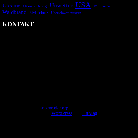
USA
Unwetter
Ukraine
Ukraine-Krieg
Waffenruhe
Waldbrand
Zivilschutz
Überschwemmungen
KONTAKT
krisenradar.org
Herausgegeben von winternitzmedia
Pollhansheide 38a
D-33758 Schloß Holte-Stukenbrock
Telefon: +49 174 9448913
Mail: kontakt@krisenradar.org
www.krisenradar.org
E-Mail-Support
service@krisenradar.org
Servicezeiten
Montag – Freitag 09:00 – 17:00 Uhr (E-Mail)
Copyright © 2026
krisenradar.org
.
Mit Stolz präsentiert von
WordPress
und
HitMag
.