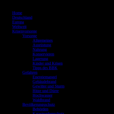
Zum
Inhalt
Home
springen
Deutschland
Europa
Weltweit
Krisenvorsorge
Vorsorge
Allgemeines
Ausrüstung
Nahrung
Konservieren
Lagerung
Kinder und Krisen
Tipps des BBK
Gefahren
Energiemangel
Gebäudebrand
Gewitter und Sturm
Hitze und Dürre
Hochwasser
Waldbrand
Bevölkerungsschutz
Behörden
Katastrophenschutz