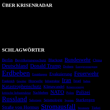
ÜBER KRISENRADAR
Das Krisenradar ist ein innovatives Projekt, das darauf abzielt, die
Bevölkerung über außergewöhnliche Gefahren- und Schadenlagen
wie nationale oder internationale Konflikte, Naturkatastrophen,
Industrieunfälle, Pandemien, terroristische Angriffe und
Migrationskrisen zu informieren. Das System nutzt verschiedene
Technologien und Kommunikationskanäle, um schnell, effektiv und
überparteilich zu informieren.
SCHLAGWÖRTER
Bundeswehr
Berlin
Blackout
China
Bevölkerungsschutz
Deutschland
Donald Trump
Drohnen
Energieversorgung
Erdbeben
Feuerwehr
Evakuierung
Ermittlungen
Iran
Israel
Frankreich
Hitzewelle
Infrastruktur
Italien
Gewitter
Katastrophenschutz
Klimawandel
Krisenvorsorge
NATO
Polizei
kritische Infrastruktur
Nachbeben
Polen
Russland
Starkregen
Seismologie
Sabotage
Spanien
Stromausfall
Straße von Hormus
Türkei
Stromnetz