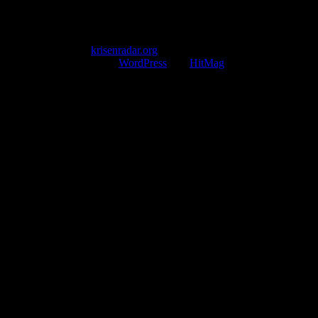
service@krisenradar.org
Servicezeiten
Montag – Freitag 09:00 – 17:00 Uhr (E-Mail)
Copyright © 2026
krisenradar.org
.
Mit Stolz präsentiert von
WordPress
und
HitMag
.