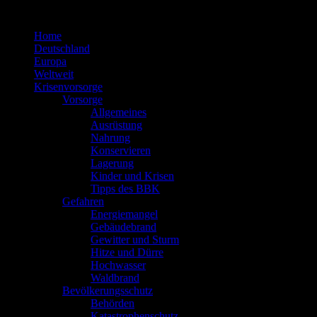
Zum
Inhalt
Home
springen
Deutschland
Europa
Weltweit
Krisenvorsorge
Vorsorge
Allgemeines
Ausrüstung
Nahrung
Konservieren
Lagerung
Kinder und Krisen
Tipps des BBK
Gefahren
Energiemangel
Gebäudebrand
Gewitter und Sturm
Hitze und Dürre
Hochwasser
Waldbrand
Bevölkerungsschutz
Behörden
Katastrophenschutz