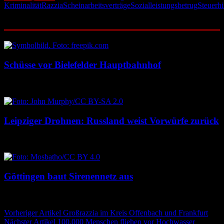
Kriminalität
Razzia
Scheinarbeitsverträge
Sozialleistungsbetrug
Steuerh
Ähnliche Beiträge
Schüsse vor Bielefelder Hauptbahnhof
9. August 2026
9. August 2026
Leipziger Drohnen: Russland weist Vorwürfe zurück
8. August 2026
8. August 2026
Göttingen baut Sirenennetz aus
8. August 2026
8. August 2026
Beitragsnavigation
Vorheriger Artikel
Großrazzia im Kreis Offenbach und Frankfurt
Nächster Artikel
100.000 Menschen fliehen vor Hochwasser