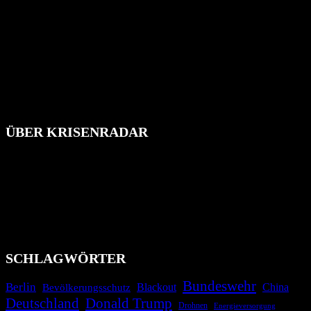
ÜBER KRISENRADAR
Das Krisenradar ist ein innovatives Projekt, das darauf abzielt, die
Bevölkerung über außergewöhnliche Gefahren- und Schadenlagen
wie nationale oder internationale Konflikte, Naturkatastrophen,
Industrieunfälle, Pandemien, terroristische Angriffe und
Migrationskrisen zu informieren. Das System nutzt verschiedene
Technologien und Kommunikationskanäle, um schnell, effektiv und
überparteilich zu informieren.
SCHLAGWÖRTER
Bundeswehr
Berlin
Bevölkerungsschutz
Blackout
China
Deutschland
Donald Trump
Drohnen
Energieversorgung