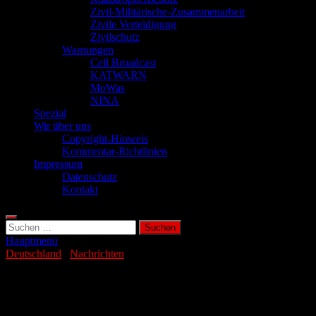
Zivil-Militärische-Zusammenarbeit
Zivile Verteidigung
Zivilschutz
Warnungen
Cell Broadcast
KATWARN
MoWas
NINA
Spezial
Wir über uns
Copyright-Hinweis
Kommentar-Richtlinien
Impressum
Datenschutz
Kontakt
Suchen
nach:
Hauptmenü
Deutschland
/
Nachrichten
Erfolgreicher Schlag gegen
Bandenkriminalität