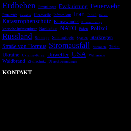
Erdbeben
Feuerwehr
Evakuierung
Ermittlungen
Iran
Israel
Hitzewelle
Frankreich
Infrastruktur
Italien
Gewitter
Katastrophenschutz
Klimawandel
Krisenvorsorge
NATO
Polizei
kritische Infrastruktur
Nachbeben
Polen
Russland
Starkregen
Seismologie
Sabotage
Spanien
Stromausfall
Straße von Hormus
Türkei
Stromnetz
USA
Unwetter
Ukraine
Ukraine-Krieg
Waffenruhe
Waldbrand
Zivilschutz
Überschwemmungen
KONTAKT
krisenradar.org
Herausgegeben von winternitzmedia
Pollhansheide 38a
D-33758 Schloß Holte-Stukenbrock
Telefon: +49 174 9448913
Mail: kontakt@krisenradar.org
www.krisenradar.org
E-Mail-Support