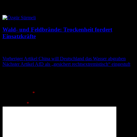
8. August 2026
8. August 2026
Wald- und Feldbrände: Trockenheit fordert
Einsatzkräfte
7. August 2026
7. August 2026
Beitragsnavigation
Vorheriger Artikel
China will Deutschland das Wasser abgraben
Nächster Artikel
AfD als „gesichert rechtsextremistisch“ eingestuft
Schreibe einen Kommentar
Deine E-Mail-Adresse wird nicht veröffentlicht.
Erforderliche
Felder sind mit
*
markiert
Kommentar
*