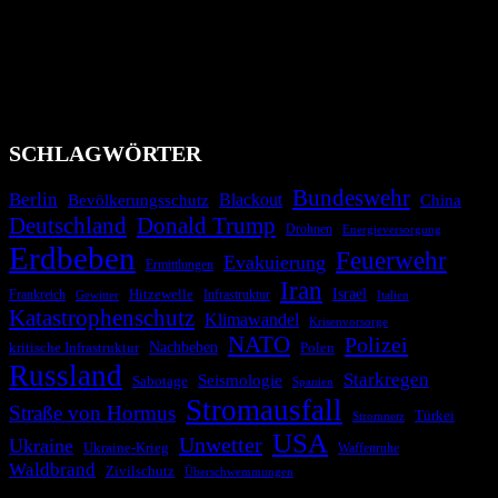
Bevölkerung über außergewöhnliche Gefahren- und Schadenlagen
wie nationale oder internationale Konflikte, Naturkatastrophen,
Industrieunfälle, Pandemien, terroristische Angriffe und
Migrationskrisen zu informieren. Das System nutzt verschiedene
Technologien und Kommunikationskanäle, um schnell, effektiv und
überparteilich zu informieren.
SCHLAGWÖRTER
Bundeswehr
Berlin
Bevölkerungsschutz
Blackout
China
Deutschland
Donald Trump
Drohnen
Energieversorgung
Erdbeben
Feuerwehr
Evakuierung
Ermittlungen
Iran
Israel
Hitzewelle
Frankreich
Infrastruktur
Italien
Gewitter
Katastrophenschutz
Klimawandel
Krisenvorsorge
NATO
Polizei
kritische Infrastruktur
Nachbeben
Polen
Russland
Starkregen
Seismologie
Sabotage
Spanien
Stromausfall
Straße von Hormus
Türkei
Stromnetz
USA
Unwetter
Ukraine
Ukraine-Krieg
Waffenruhe
Waldbrand
Zivilschutz
Überschwemmungen