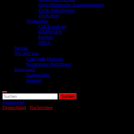
Zivil-Militärische-Zusammenarbeit
Zivile Verteidigung
Zivilschutz
Warnungen
Cell Broadcast
KATWARN
MoWas
NINA
Spezial
Wir über uns
Copyright-Hinweis
Kommentar-Richtlinien
Impressum
Datenschutz
Kontakt
Suchen
nach:
Hauptmenü
Deutschland
/
Nachrichten
Droht Deutschland ein extremer
Hitzesommer?