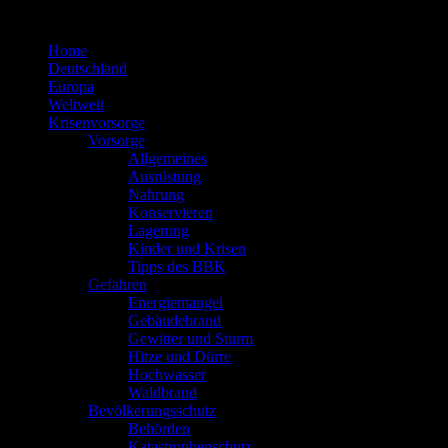
Zum
Inhalt
Home
springen
Deutschland
Europa
Weltweit
Krisenvorsorge
Vorsorge
Allgemeines
Ausrüstung
Nahrung
Konservieren
Lagerung
Kinder und Krisen
Tipps des BBK
Gefahren
Energiemangel
Gebäudebrand
Gewitter und Sturm
Hitze und Dürre
Hochwasser
Waldbrand
Bevölkerungsschutz
Behörden
Katastrophenschutz