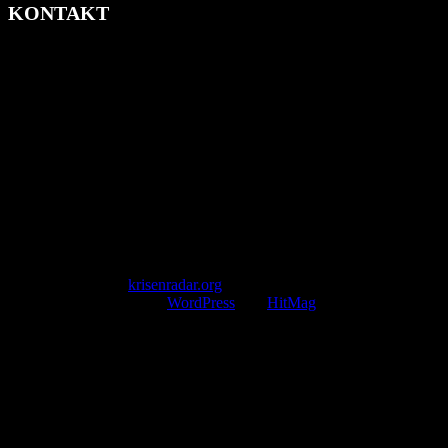
KONTAKT
krisenradar.org
Herausgegeben von winternitzmedia
Pollhansheide 38a
D-33758 Schloß Holte-Stukenbrock
Telefon: +49 174 9448913
Mail: kontakt@krisenradar.org
www.krisenradar.org
E-Mail-Support
service@krisenradar.org
Servicezeiten
Montag – Freitag 09:00 – 17:00 Uhr (E-Mail)
Copyright © 2026
krisenradar.org
.
Mit Stolz präsentiert von
WordPress
und
HitMag
.