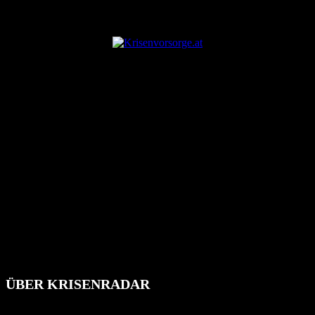
ANZEIGE
ÜBER KRISENRADAR
Das Krisenradar ist ein innovatives Projekt, das darauf abzielt, die