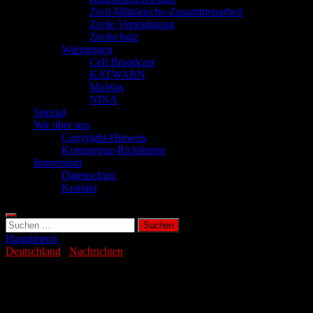
Zivil-Militärische-Zusammenarbeit
Zivile Verteidigung
Zivilschutz
Warnungen
Cell Broadcast
KATWARN
MoWas
NINA
Spezial
Wir über uns
Copyright-Hinweis
Kommentar-Richtlinien
Impressum
Datenschutz
Kontakt
Suchen
nach:
Hauptmenü
Deutschland
/
Nachrichten
Deutschland benötigt mehr
Rechenzentren