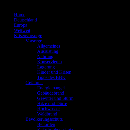
Zum
Inhalt
Home
springen
Deutschland
Europa
Weltweit
Krisenvorsorge
Vorsorge
Allgemeines
Ausrüstung
Nahrung
Konservieren
Lagerung
Kinder und Krisen
Tipps des BBK
Gefahren
Energiemangel
Gebäudebrand
Gewitter und Sturm
Hitze und Dürre
Hochwasser
Waldbrand
Bevölkerungsschutz
Behörden
Katastrophenschutz