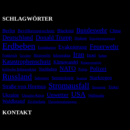
Technologien und Kommunikationskanäle, um schnell, effektiv und
überparteilich zu informieren.
SCHLAGWÖRTER
Bundeswehr
Berlin
Bevölkerungsschutz
Blackout
China
Deutschland
Donald Trump
Drohnen
Energieversorgung
Erdbeben
Feuerwehr
Evakuierung
Ermittlungen
Iran
Israel
Hitzewelle
Frankreich
Infrastruktur
Italien
Gewitter
Katastrophenschutz
Klimawandel
Krisenvorsorge
NATO
Polizei
kritische Infrastruktur
Nachbeben
Polen
Russland
Starkregen
Seismologie
Sabotage
Spanien
Stromausfall
Straße von Hormus
Türkei
Stromnetz
USA
Unwetter
Ukraine
Ukraine-Krieg
Waffenruhe
Waldbrand
Zivilschutz
Überschwemmungen
KONTAKT
krisenradar.org
Herausgegeben von winternitzmedia