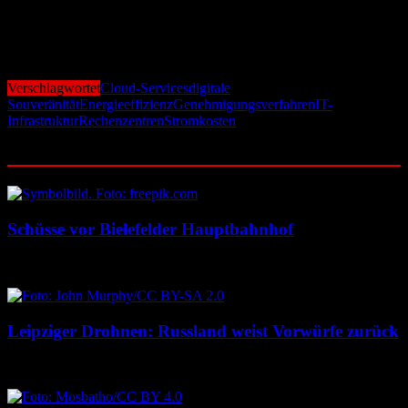
„Deutschland muss digital souveräner und resilienter werden – das
gelingt nur mit einer starken, leistungsfähigen IT-Infrastruktur“, so
Wintergerst abschließend.
Verschlagwortet
Cloud-Services
digitale
Souveränität
Energieeffizienz
Genehmigungsverfahren
IT-
Infrastruktur
Rechenzentren
Stromkosten
Ähnliche Beiträge
Schüsse vor Bielefelder Hauptbahnhof
9. August 2026
9. August 2026
Leipziger Drohnen: Russland weist Vorwürfe zurück
8. August 2026
8. August 2026