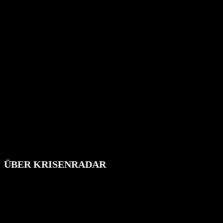
ÜBER KRISENRADAR
Das Krisenradar ist ein innovatives Projekt, das darauf abzielt, die
Bevölkerung über außergewöhnliche Gefahren- und Schadenlagen
wie nationale oder internationale Konflikte, Naturkatastrophen,
Industrieunfälle, Pandemien, terroristische Angriffe und
Migrationskrisen zu informieren. Das System nutzt verschiedene