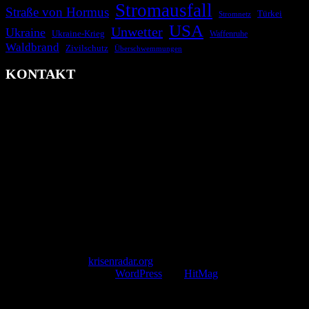
Stromausfall
Straße von Hormus
Türkei
Stromnetz
USA
Unwetter
Ukraine
Ukraine-Krieg
Waffenruhe
Waldbrand
Zivilschutz
Überschwemmungen
KONTAKT
krisenradar.org
Herausgegeben von winternitzmedia
Pollhansheide 38a
D-33758 Schloß Holte-Stukenbrock
Telefon: +49 174 9448913
Mail: kontakt@krisenradar.org
www.krisenradar.org
E-Mail-Support
service@krisenradar.org
Servicezeiten
Montag – Freitag 09:00 – 17:00 Uhr (E-Mail)
Copyright © 2026
krisenradar.org
.
Mit Stolz präsentiert von
WordPress
und
HitMag
.