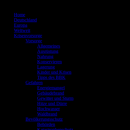
Zum
Inhalt
Home
springen
Deutschland
Europa
Weltweit
Krisenvorsorge
Vorsorge
Allgemeines
Ausrüstung
Nahrung
Konservieren
Lagerung
Kinder und Krisen
Tipps des BBK
Gefahren
Energiemangel
Gebäudebrand
Gewitter und Sturm
Hitze und Dürre
Hochwasser
Waldbrand
Bevölkerungsschutz
Behörden
Katastrophenschutz