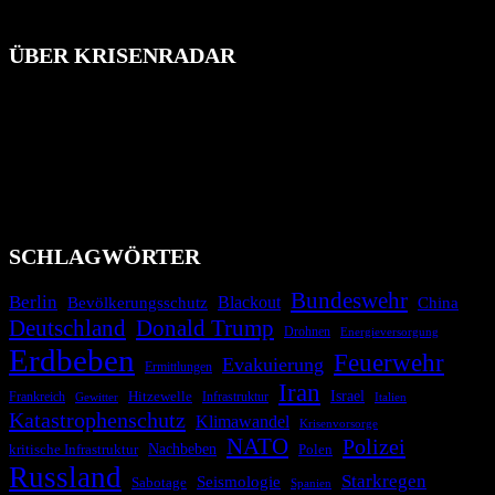
ÜBER KRISENRADAR
Das Krisenradar ist ein innovatives Projekt, das darauf abzielt, die
Bevölkerung über außergewöhnliche Gefahren- und Schadenlagen
wie nationale oder internationale Konflikte, Naturkatastrophen,
Industrieunfälle, Pandemien, terroristische Angriffe und
Migrationskrisen zu informieren. Das System nutzt verschiedene
Technologien und Kommunikationskanäle, um schnell, effektiv und
überparteilich zu informieren.
SCHLAGWÖRTER
Bundeswehr
Berlin
Blackout
China
Bevölkerungsschutz
Deutschland
Donald Trump
Drohnen
Energieversorgung
Erdbeben
Feuerwehr
Evakuierung
Ermittlungen
Iran
Israel
Frankreich
Hitzewelle
Infrastruktur
Italien
Gewitter
Katastrophenschutz
Klimawandel
Krisenvorsorge
NATO
Polizei
kritische Infrastruktur
Nachbeben
Polen
Russland
Starkregen
Seismologie
Sabotage
Spanien