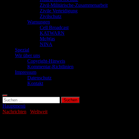
Zivil-Militärische-Zusammenarbeit
Zivile Verteidigung
Zivilschutz
Warnungen
Cell Broadcast
KATWARN
MoWas
NINA
Spezial
Wir über uns
Copyright-Hinweis
Kommentar-Richtlinien
Impressum
Datenschutz
Kontakt
Suchen
nach:
Hauptmenü
Nachrichten
/
Weltweit
Datenmissbrauch bei Videospielen
aufgedeckt