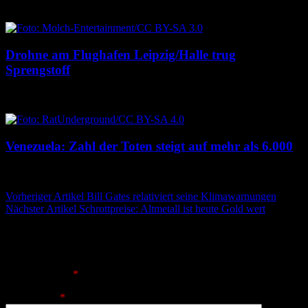
6. August 2026
6. August 2026
Drohne am Flughafen Leipzig/Halle trug
Sprengstoff
6. August 2026
6. August 2026
Venezuela: Zahl der Toten steigt auf mehr als 6.000
6. August 2026
6. August 2026
Beitragsnavigation
Vorheriger Artikel
Bill Gates relativiert seine Klimawarnungen
Nächster Artikel
Schrottpreise: Altmetall ist heute Gold wert
Schreibe einen Kommentar
Deine E-Mail-Adresse wird nicht veröffentlicht.
Erforderliche
Felder sind mit
*
markiert
Kommentar
*