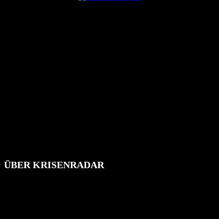
ÜBER KRISENRADAR
Das Krisenradar ist ein innovatives Projekt, das darauf abzielt, die
Bevölkerung über außergewöhnliche Gefahren- und Schadenlagen
wie nationale oder internationale Konflikte, Naturkatastrophen,
Industrieunfälle, Pandemien, terroristische Angriffe und
Migrationskrisen zu informieren. Das System nutzt verschiedene