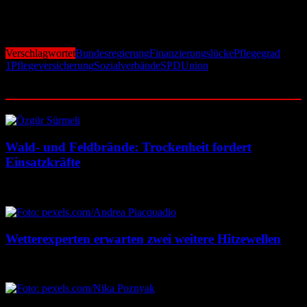
spätestens im Herbst zeigen. Klar ist schon jetzt: Der Streit über die
Finanzierung der Pflegeversicherung entwickelt sich zu einem
zentralen Konfliktthema der Sozialpolitik.
Verschlagwortet
Bundesregierung
Finanzierungslücke
Pflegegrad
1
Pflegeversicherung
Sozialverbände
SPD
Union
Ähnliche Beiträge
Wald- und Feldbrände: Trockenheit fordert
Einsatzkräfte
7. August 2026
7. August 2026
Wetterexperten erwarten zwei weitere Hitzewellen
7. August 2026
7. August 2026