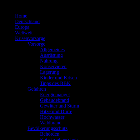
Zum
Inhalt
Home
springen
Deutschland
Europa
Weltweit
Krisenvorsorge
Vorsorge
Allgemeines
Ausrüstung
Nahrung
Konservieren
Lagerung
Kinder und Krisen
Tipps des BBK
Gefahren
Energiemangel
Gebäudebrand
Gewitter und Sturm
Hitze und Dürre
Hochwasser
Waldbrand
Bevölkerungsschutz
Behörden
Katastrophenschutz