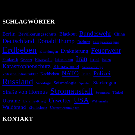
Technologien und Kommunikationskanäle, um schnell, effektiv und
überparteilich zu informieren.
SCHLAGWÖRTER
Bundeswehr
Berlin
Blackout
China
Bevölkerungsschutz
Deutschland
Donald Trump
Drohnen
Energieversorgung
Erdbeben
Feuerwehr
Evakuierung
Ermittlungen
Iran
Israel
Hitzewelle
Frankreich
Infrastruktur
Italien
Gewitter
Katastrophenschutz
Klimawandel
Krisenvorsorge
NATO
Polizei
kritische Infrastruktur
Nachbeben
Polen
Russland
Starkregen
Seismologie
Sabotage
Spanien
Stromausfall
Straße von Hormus
Türkei
Stromnetz
USA
Unwetter
Ukraine
Ukraine-Krieg
Waffenruhe
Waldbrand
Zivilschutz
Überschwemmungen
KONTAKT
krisenradar.org