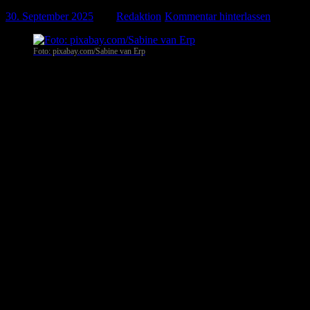
30. September 2025
-
von
Redaktion
-
Kommentar hinterlassen
Foto: pixabay.com/Sabine van Erp
Berlin. Die gesetzliche Pflegeversicherung steuert auf eine massive
Finanzierungslücke zu: Rund zwei Milliarden Euro fehlen im Jahr
2026. In Berlin wird deshalb über drastische Einschnitte diskutiert –
darunter auch die mögliche Streichung des Pflegegrads 1.
Über 860.000 Menschen betroffen
Ende 2024 waren nach Angaben der „Bild am Sonntag“ rund
863.000 Menschen in dieser niedrigsten Pflegestufe eingestuft.
Anspruchsberechtigt sind sie derzeit auf einen monatlichen
Entlastungsbetrag von 131 Euro sowie Zuschüsse für
Wohnraumanpassung oder einen Hausnotruf. Sollte Pflegegrad 1
gestrichen werden, könnten jährlich etwa 1,8 Milliarden Euro
eingespart werden – ein erheblicher Beitrag zur Konsolidierung der
Pflegekassen.
Gesundheitsministerium: Prüfungen laufen