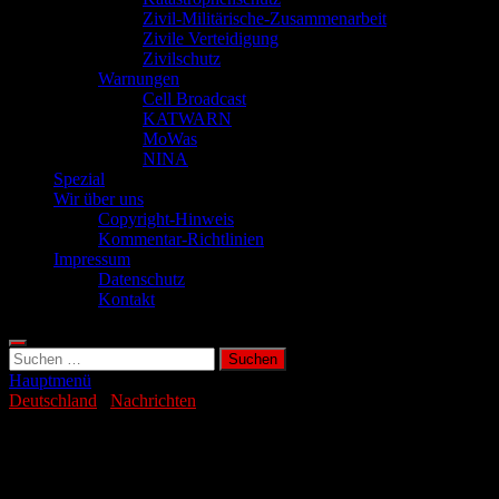
Zivil-Militärische-Zusammenarbeit
Zivile Verteidigung
Zivilschutz
Warnungen
Cell Broadcast
KATWARN
MoWas
NINA
Spezial
Wir über uns
Copyright-Hinweis
Kommentar-Richtlinien
Impressum
Datenschutz
Kontakt
Suchen
nach:
Hauptmenü
Deutschland
/
Nachrichten
CDU erwägt offenbar Streichung von
Pflegegrad 1