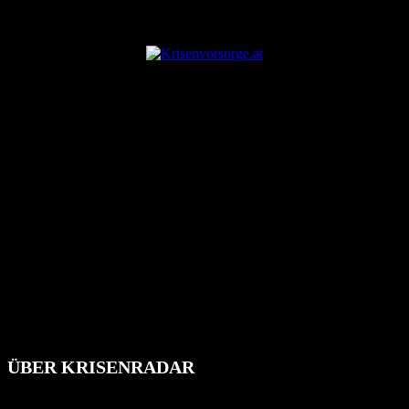
ANZEIGE
ÜBER KRISENRADAR
Das Krisenradar ist ein innovatives Projekt, das darauf abzielt, die