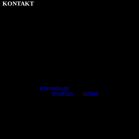
KONTAKT
krisenradar.org
Herausgegeben von winternitzmedia
Pollhansheide 38a
D-33758 Schloß Holte-Stukenbrock
Telefon: +49 174 9448913
Mail: kontakt@krisenradar.org
www.krisenradar.org
E-Mail-Support
service@krisenradar.org
Servicezeiten
Montag – Freitag 09:00 – 17:00 Uhr (E-Mail)
Copyright © 2026
krisenradar.org
.
Mit Stolz präsentiert von
WordPress
und
HitMag
.