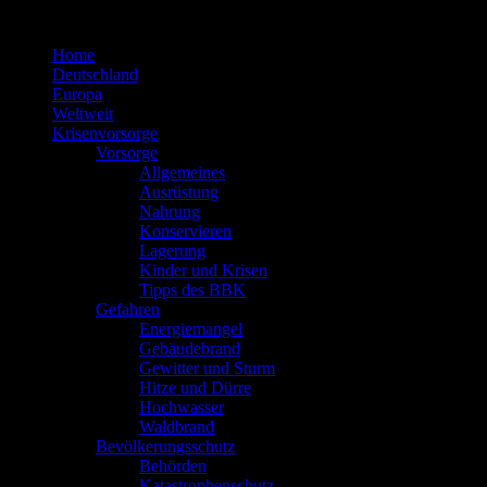
Zum
Inhalt
Home
springen
Deutschland
Europa
Weltweit
Krisenvorsorge
Vorsorge
Allgemeines
Ausrüstung
Nahrung
Konservieren
Lagerung
Kinder und Krisen
Tipps des BBK
Gefahren
Energiemangel
Gebäudebrand
Gewitter und Sturm
Hitze und Dürre
Hochwasser
Waldbrand
Bevölkerungsschutz
Behörden
Katastrophenschutz