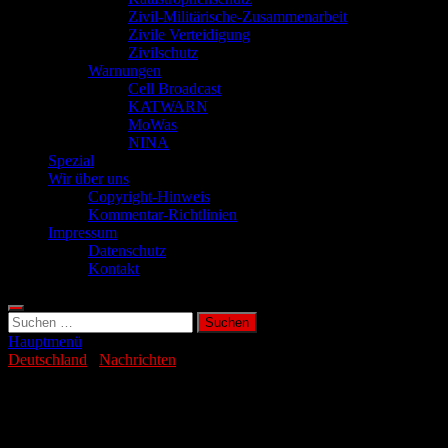
Zivil-Militärische-Zusammenarbeit
Zivile Verteidigung
Zivilschutz
Warnungen
Cell Broadcast
KATWARN
MoWas
NINA
Spezial
Wir über uns
Copyright-Hinweis
Kommentar-Richtlinien
Impressum
Datenschutz
Kontakt
Suchen
nach:
Hauptmenü
Deutschland
/
Nachrichten
Brandanschläge auf zwei Berliner
Kliniken