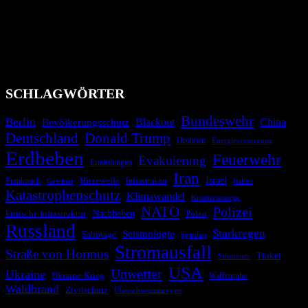
Bevölkerung über außergewöhnliche Gefahren- und Schadenlagen
wie nationale oder internationale Konflikte, Naturkatastrophen,
Industrieunfälle, Pandemien, terroristische Angriffe und
Migrationskrisen zu informieren. Das System nutzt verschiedene
Technologien und Kommunikationskanäle, um schnell, effektiv und
überparteilich zu informieren.
SCHLAGWÖRTER
Bundeswehr
Berlin
Bevölkerungsschutz
Blackout
China
Deutschland
Donald Trump
Drohnen
Energieversorgung
Erdbeben
Feuerwehr
Evakuierung
Ermittlungen
Iran
Israel
Hitzewelle
Frankreich
Infrastruktur
Italien
Gewitter
Katastrophenschutz
Klimawandel
Krisenvorsorge
NATO
Polizei
kritische Infrastruktur
Nachbeben
Polen
Russland
Starkregen
Seismologie
Sabotage
Spanien
Stromausfall
Straße von Hormus
Türkei
Stromnetz
USA
Unwetter
Ukraine
Ukraine-Krieg
Waffenruhe
Waldbrand
Zivilschutz
Überschwemmungen