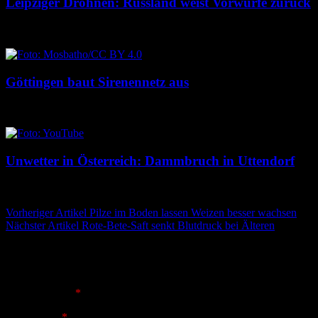
Leipziger Drohnen: Russland weist Vorwürfe zurück
8. August 2026
8. August 2026
Göttingen baut Sirenennetz aus
8. August 2026
8. August 2026
Unwetter in Österreich: Dammbruch in Uttendorf
8. August 2026
8. August 2026
Beitragsnavigation
Vorheriger Artikel
Pilze im Boden lassen Weizen besser wachsen
Nächster Artikel
Rote-Bete-Saft senkt Blutdruck bei Älteren
Schreibe einen Kommentar
Deine E-Mail-Adresse wird nicht veröffentlicht.
Erforderliche
Felder sind mit
*
markiert
Kommentar
*