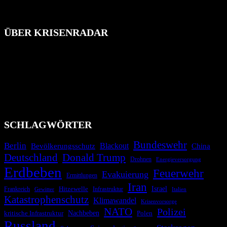
ÜBER KRISENRADAR
Das Krisenradar ist ein innovatives Projekt, das darauf abzielt, die
Bevölkerung über außergewöhnliche Gefahren- und Schadenlagen
wie nationale oder internationale Konflikte, Naturkatastrophen,
Industrieunfälle, Pandemien, terroristische Angriffe und
Migrationskrisen zu informieren. Das System nutzt verschiedene
Technologien und Kommunikationskanäle, um schnell, effektiv und
überparteilich zu informieren.
SCHLAGWÖRTER
Bundeswehr
Berlin
Bevölkerungsschutz
Blackout
China
Deutschland
Donald Trump
Drohnen
Energieversorgung
Erdbeben
Feuerwehr
Evakuierung
Ermittlungen
Iran
Israel
Hitzewelle
Frankreich
Infrastruktur
Italien
Gewitter
Katastrophenschutz
Klimawandel
Krisenvorsorge
NATO
Polizei
kritische Infrastruktur
Nachbeben
Polen
Russland