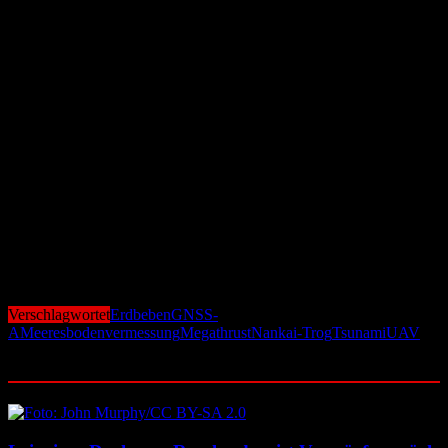
Technologie, die Satellitendaten mit akustischer
Entfernungsmessung kombiniert, konnte eine Messgenauigkeit von
bis zu 2,1 Zentimetern erreicht werden.
„Unsere Tests im Wassertank sowie auf dem offenen Meer zeigen,
dass dieses System den Meeresboden erstmals effizient und mit
bislang unerreichter Präzision überwacht“, erklärt Projektleiter
Yusuke Yokota. Die Technik könne künftig ein zentraler Baustein
für die Erdbebenfrühwarnung in Küstenregionen sein –
insbesondere in einem Land wie Japan, das regelmäßig von
schweren Beben betroffen ist.
Der nächste Schritt sei nun, das System unter realen Bedingungen
kontinuierlich einzusetzen und in bestehende Frühwarnsysteme zu
integrieren. So soll der Schutz gefährdeter Bevölkerungsgruppen
deutlich verbessert werden.
Verschlagwortet
Erdbeben
GNSS-
A
Meeresbodenvermessung
Megathrust
Nankai-Trog
Tsunami
UAV
Ähnliche Beiträge