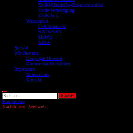
Zivil-Militärische-Zusammenarbeit
Zivile Verteidigung
Zivilschutz
Warnungen
Cell Broadcast
KATWARN
MoWas
NINA
Spezial
Wir über uns
Copyright-Hinweis
Kommentar-Richtlinien
Impressum
Datenschutz
Kontakt
Suchen
nach:
Hauptmenü
Nachrichten
/
Weltweit
Autonomes Flugzeug sagt Erdbeben
vorher