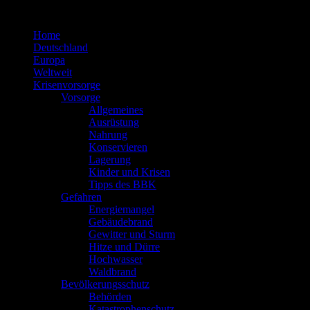
Zum
Inhalt
Home
springen
Deutschland
Europa
Weltweit
Krisenvorsorge
Vorsorge
Allgemeines
Ausrüstung
Nahrung
Konservieren
Lagerung
Kinder und Krisen
Tipps des BBK
Gefahren
Energiemangel
Gebäudebrand
Gewitter und Sturm
Hitze und Dürre
Hochwasser
Waldbrand
Bevölkerungsschutz
Behörden
Katastrophenschutz