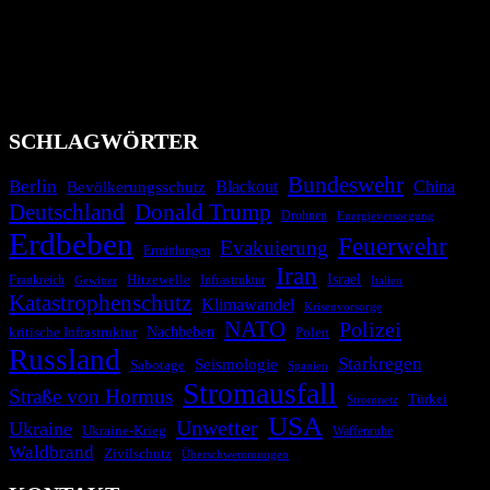
Bevölkerung über außergewöhnliche Gefahren- und Schadenlagen
wie nationale oder internationale Konflikte, Naturkatastrophen,
Industrieunfälle, Pandemien, terroristische Angriffe und
Migrationskrisen zu informieren. Das System nutzt verschiedene
Technologien und Kommunikationskanäle, um schnell, effektiv und
überparteilich zu informieren.
SCHLAGWÖRTER
Bundeswehr
Berlin
Bevölkerungsschutz
Blackout
China
Deutschland
Donald Trump
Drohnen
Energieversorgung
Erdbeben
Feuerwehr
Evakuierung
Ermittlungen
Iran
Israel
Hitzewelle
Frankreich
Infrastruktur
Italien
Gewitter
Katastrophenschutz
Klimawandel
Krisenvorsorge
NATO
Polizei
kritische Infrastruktur
Nachbeben
Polen
Russland
Starkregen
Seismologie
Sabotage
Spanien
Stromausfall
Straße von Hormus
Türkei
Stromnetz
USA
Unwetter
Ukraine
Ukraine-Krieg
Waffenruhe
Waldbrand
Zivilschutz
Überschwemmungen