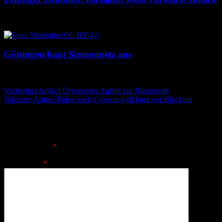
8. August 2026
8. August 2026
Göttingen baut Sirenennetz aus
8. August 2026
8. August 2026
Beitragsnavigation
Vorheriger Artikel
Dringender Aufruf zur Blutspende
Nächster Artikel
Polen nach Cyberangriff kurz vor Blackout
Schreibe einen Kommentar
Deine E-Mail-Adresse wird nicht veröffentlicht.
Erforderliche
Felder sind mit
*
markiert
Kommentar
*