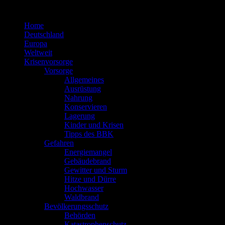
Zum
Inhalt
Home
springen
Deutschland
Europa
Weltweit
Krisenvorsorge
Vorsorge
Allgemeines
Ausrüstung
Nahrung
Konservieren
Lagerung
Kinder und Krisen
Tipps des BBK
Gefahren
Energiemangel
Gebäudebrand
Gewitter und Sturm
Hitze und Dürre
Hochwasser
Waldbrand
Bevölkerungsschutz
Behörden
Katastrophenschutz