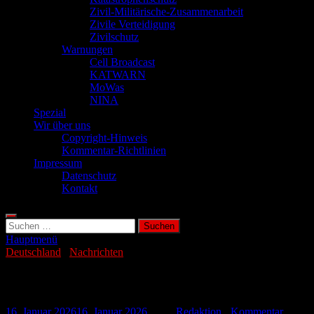
Zivil-Militärische-Zusammenarbeit
Zivile Verteidigung
Zivilschutz
Warnungen
Cell Broadcast
KATWARN
MoWas
NINA
Spezial
Wir über uns
Copyright-Hinweis
Kommentar-Richtlinien
Impressum
Datenschutz
Kontakt
Suchen
nach:
Hauptmenü
Deutschland
/
Nachrichten
Angriffe auf Berlins Kliniken nehmen zu
16. Januar 2026
16. Januar 2026
-
von
Redaktion
-
Kommentar