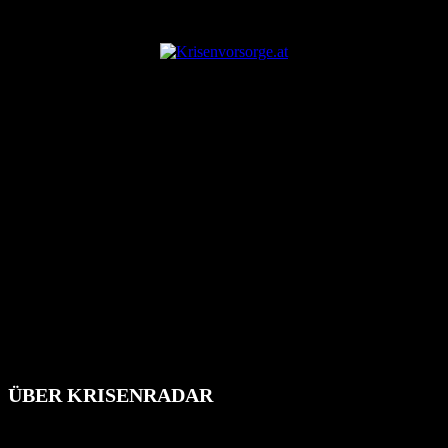
ANZEIGE
ÜBER KRISENRADAR
Das Krisenradar ist ein innovatives Projekt, das darauf abzielt, die