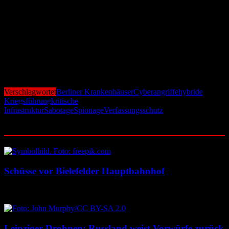
betont die Krankenhausgesellschaft.
Klar ist bereits jetzt, dass ohne gezielte Investitionen kaum
Fortschritte möglich sein werden. Benötigt werden unter anderem
verbesserte Netzwerksicherheit, strengere Zutrittskontrollen zu
sensiblen Bereichen und bauliche Schutzmaßnahmen. Die jüngsten
Vorfälle machen deutlich: Die Bedrohung für Berlins
Krankenhäuser ist real – und sie reicht weit über klassische
Kriminalität hinaus.
Verschlagwortet
Berliner Krankenhäuser
Cyberangriffe
hybride
Kriegsführung
kritische
Infrastruktur
Sabotage
Spionage
Verfassungsschutz
Ähnliche Beiträge
Schüsse vor Bielefelder Hauptbahnhof
9. August 2026
9. August 2026
Leipziger Drohnen: Russland weist Vorwürfe zurück